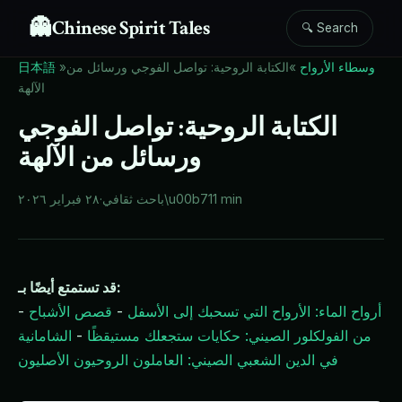
👻
Chinese Spirit Tales
🔍 Search
وسطاء الأرواح
»
الكتابة الروحية: تواصل الفوجي ورسائل من
»
日本語
الآلهة
الكتابة الروحية: تواصل الفوجي
ورسائل من الآلهة
11 min
\u00b7
باحث ثقافي
·
٢٨ فبراير ٢٠٢٦
قد تستمتع أيضًا بـ:
أرواح الماء: الأرواح التي تسحبك إلى الأسفل
-
قصص الأشباح
-
من الفولكلور الصيني: حكايات ستجعلك مستيقظًا
-
الشامانية
في الدين الشعبي الصيني: العاملون الروحيون الأصليون