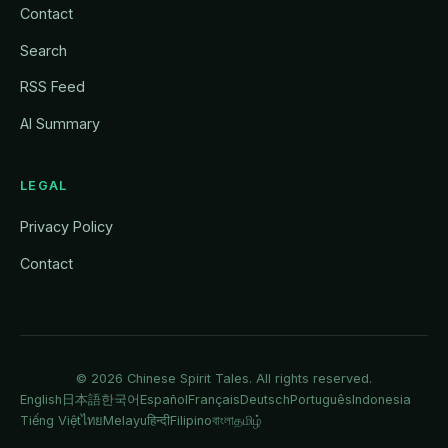
Contact
Search
RSS Feed
AI Summary
LEGAL
Privacy Policy
Contact
© 2026
Chinese Spirit Tales
. All rights reserved.
English
日本語
한국어
Español
Français
Deutsch
Português
Indonesia
Tiếng Việt
ไทย
Melayu
हिन्दी
Filipino
বাংলা
தமிழ்