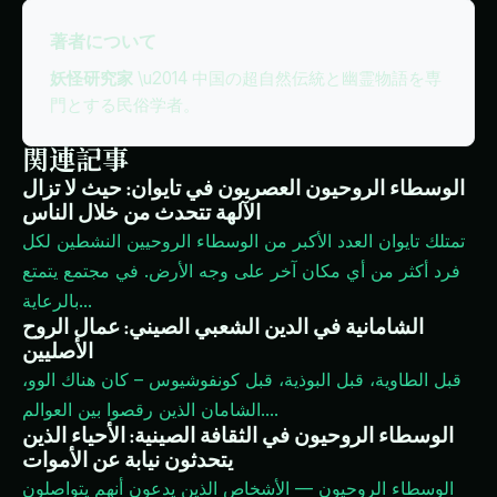
著者について
妖怪研究家
\u2014 中国の超自然伝統と幽霊物語を専
門とする民俗学者。
関連記事
الوسطاء الروحيون العصريون في تايوان: حيث لا تزال
الآلهة تتحدث من خلال الناس
تمتلك تايوان العدد الأكبر من الوسطاء الروحيين النشطين لكل
فرد أكثر من أي مكان آخر على وجه الأرض. في مجتمع يتمتع
...
بالرعاية
الشامانية في الدين الشعبي الصيني: عمال الروح
الأصليين
قبل الطاوية، قبل البوذية، قبل كونفوشيوس – كان هناك الوو،
...
الشامان الذين رقصوا بين العوالم.
الوسطاء الروحيون في الثقافة الصينية: الأحياء الذين
يتحدثون نيابة عن الأموات
الوسطاء الروحيون — الأشخاص الذين يدعون أنهم يتواصلون