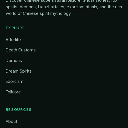
Discover Chinese supernatural folklore. Ghost stories, fox
spirits, demons, Liaozhai tales, exorcism rituals, and the rich
world of Chinese spirit mythology.
EXPLORE
Afterlife
Death Customs
Demons
Dream Spirits
Exorcism
Folklore
RESOURCES
About