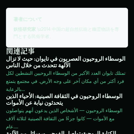
著者について
妖怪研究家
\u2014 中国の超自然伝統と幽霊物語を専
門とする民俗学者。
関連記事
الوسطاء الروحيون العصريون في تايوان: حيث لا تزال
الآلهة تتحدث من خلال الناس
تمتلك تايوان العدد الأكبر من الوسطاء الروحيين النشطين لكل
فرد أكثر من أي مكان آخر على وجه الأرض. في مجتمع يتمتع
...
بالرعاية
الوسطاء الروحيون في الثقافة الصينية: الأحياء الذين
يتحدثون نيابة عن الأموات
الوسطاء الروحيون — الأشخاص الذين يدعون أنهم يتواصلون
مع الأموات — كانوا جزءًا من الثقافة الصينية لثلاثة آلاف
...
عام.
الكتابة الروحية: تواصل الفوجي ورسائل من الآلهة