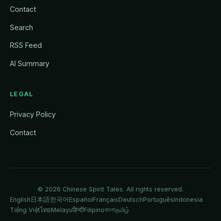
Contact
Search
RSS Feed
AI Summary
LEGAL
Privacy Policy
Contact
© 2026
Chinese Spirit Tales
. All rights reserved.
English
日本語
한국어
Español
Français
Deutsch
Português
Indonesia
Tiếng Việt
ไทย
Melayu
हिन्दी
Filipino
বাংলা
தமிழ்