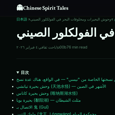
👻
Chinese Spirit Tales
»
وحوش البحيرات ومخلوقات البحر في الفولكلور الصيني
»
日本語
ي الفولكلور الصيني
6 min read
\u00b7
باحث ثقافي
·
٤ فبراير ٢٠٢٦
目次
 نسختها الخاصة من "نيسي" — في الواقع، هناك عدة نسخ
وحش بحيرة تيانشي (天池水怪) — الأشهر في الصين
وحش بحيرة كاناس (喀纳斯湖水怪)
بحيرة بويا (鄱阳湖) — مثلث الشيطان
الاتصال بـ 鬼 (Guǐ)
ملوك التنين (龙王, Lóngwáng) وحوكمة المياه