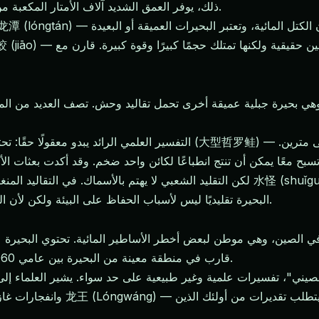
ذلك، يوفر العمق الشديد آلاف الأمتار المكعبة من المياه غير المستكشفة — ما يكفي لإخفاء أي شيء تقريبًا.
— كائنات لم تتطور تمامًا إلى تنانين حقيقية ولكنها تمتلك حجمًا كبيرًا وقوة كبيرة. قارن مع
، وهي بحيرة جبلية عميقة أخرى تحمل تقاليد وحش. تصف العديد من ال
التفسير العلمي الرائد يبدو معقولًا حقًا: تحتضن بحيرة كاناس أنواعًا من 
لكن التقليد الشعبي لا يهتم بالأسماك. في التقاليد المنغولية والكازاخستانية في منطقة 
البحيرة تقليديًا ليس لأسباب الحفاظ على البيئة ولكن لأن البحيرة كانت تعتبر أراضي إله مائي كان سيعاقب المتجاوزين.
قارب في منطقة معينة من البحيرة بين عامي 1960 و1980، بعضها في طقس هادئ دون تقارير عن عواصف.
صيني"، تفسيرات علمية وغير طبيعية على حد سواء. يشير العلماء إلى 
وانفجارات غاز الميثان من رواسب 