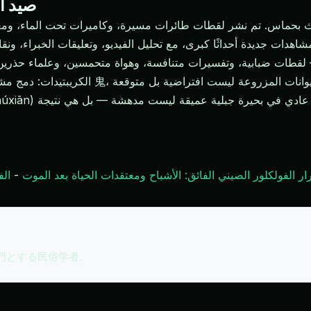
صيد ال
 بحماس. تم نشر لقطات طائرات مسيرة، وكاميرات تحت الماء، ومعد
ة — لقطات ضبابية، وتفسيرات متنافسة، وهواة متحمسين، وعلماء حذرين
الفولكلور الصيني الفائق: الأشباح ومعتقدات الحياة بعد الموت
-
الف
専門とする民俗学者。