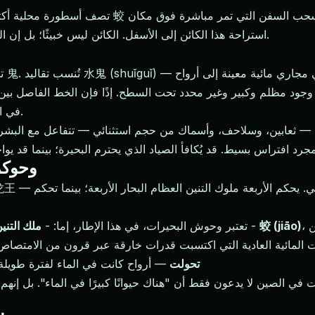
تصف أسطورة محلية أكثر تعقيدًا كائنًا هائلًا — يوص
استراحة هذا الكائن إلى الأسفل. الكائن ليس خبيثًا؛ بل إن القوارب تقترب ببساطة من شيء ضخم للغاية وذو قوة نائمة.
تتد
البحيرة" و"شبح الماء" يت blur في العديد من الروايات الصينية.
ملوك التنين (áng
蛟 (jiāo)
، نادرًا ما يظهر ويفهم بشكل ضعيف من قبل الشهود -
تعتبر وحوش البحيرات، في هذا الإطار، إما: -
ملك التني
تحولت
— أرواح كانت في الماء لفترة طويلة 
ات في الصين لا يدعون فقط أن "هناك حيوانًا كبيرًا في الماء". بل