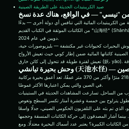
صيد الكريبتيدات الحديثة على الطريقة الصينية
ن "نيسي" — في الواقع، هناك عدة نسخ
من الكريبتيدات المائية التي تنافس أي دولة أخرى — بدءًا
من الكائنات الموثقة في الكتاب القديم "山海经" (Shānhǎi Jīng، كلاسيك الجبال والبحار) قبل أكثر من ألفي عام إلى الأنشطة الغريبة المصورة على الهواتف الذكية والمنشورة على
دويين في عام 2024.
 وحوش البحيرات كحيوانات غير مكتشفة — بليزيوصورات حية،
ر كوني حيث تعيش الأرواح (鬼، guǐ) في الأعماق، ويمتلك ملوك التنين عوالم مائية، وأي سمكة
ر في الصين
تقع بحيرة تيانشي — "البحيرة السماوية" — في فوهة بركان جبل تشانغباي على الحدود بين الصين وكوريا الشمالية. بارتفاع 2189 مترًا وأكثر من 370 متر عمقًا، تعد أعمق بحيرة بركانية
في الصين والتي يمكن اعتبارها الأكثر غموضًا.
ًا بحجم الجاموس" يظهر بالقرب من الساحل. تسارعت المشاهدات الحديثة في الستينيات
ديو، الذي تم بثه على التلفزيون الحكومي الصيني، جدلًا واسعًا
 الكائنات الكبيرة؟ يعتبر عدد أسماك البحيرة معتدلًا. ومع