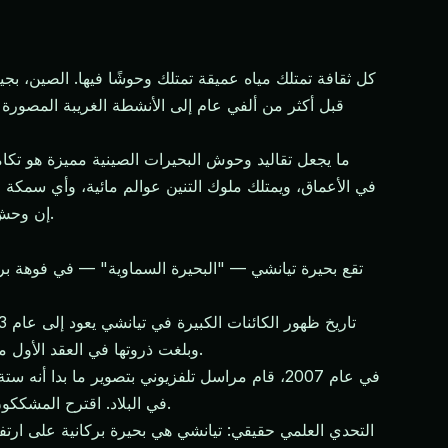
كل ثقافة تمتلك مياه عميقة تمتلك وحوشًا فيها. الصين، بج
ما يجعل تقاليد وحوش البحيرات الصينية مميزة هو تكام
تعيش لفترة طويلة قد تتحول إلى كائن خارق (妖، yāo). إن وحش البحيرة ليس مجرد حادثة بيولوجية — إنه مشارك في إيكولوجيا خارقة.
وبلغت ذروتها في العقد الأول من القرن الـ21، حيث وصف العديد من الشهود أشكالًا مظلمة وثعابية بطول يتراوح بين خمسة وعشرة أمتار تكسر السطح وتغوص.
في عام 2007، قام مراسل تلفزيوني بتصوير ما بدا
في البلاد. اقترح المشككون أن تكون تلك الكائنات غزلان تسبح، أو أسماك كبيرة، أو أنماط أمواج. بينما أشار المصدقون إلى حركة الكائنات المنسقة وحجمها.
التحدي العلمي حقيقي: تيانشي هي بحيرة بركانية على ارتفا