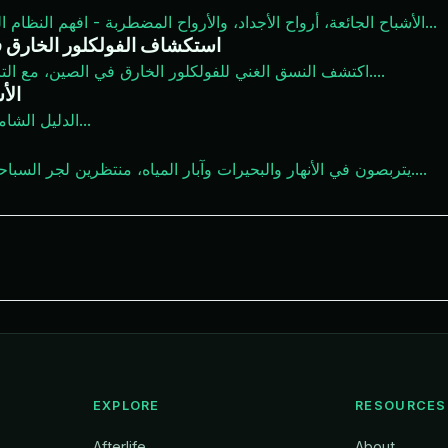
...
الأشباح الجائعة، أرواح الأجداد، والأرواح المضطربة - افهم النظام 
استكشاف الفولكلور الخارق في 
...
اكتشف النسق الغني للفولكلور الخارق في الصين، مع التركيز على الأشباح والأرواح ومعتقدات الحياة الآخرة التقليدية.
الأ
...
الدليل الشام
...
يتربصون في الأنهار والبحيرات وآبار المياه، منتظرين لجر السباحين إلى الأسفل - أشباح الماء المخيفة في الفولكلور الصيني.
EXPLORE
RESOURCES
Afterlife
About