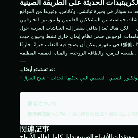
كريبتيدات الحديثة على الطريقة الصينية
ات سونار في بحيرة تيانشي، وكاناس، وغيرها من المواقع
 — لكن هناك بُعد إضافي يفتقر إليه النقاشات الغربية حول
في مفهوم يمكن أن يصبح فيه الثعلب حيوانًا خارقًا (狐仙، húxiān) بعد ألف عام من التطور، فإن سمكة تنمو لحجم غير عادي في بحيرة جبلية عميقة ليست مدهشة — بل هي نتيجة
طبيعية للزمن، والطاقة الروحية، والمياه العميقة المظلمة.
---
قد تستمتع أيضًا بـ:
ولكلور الصيني: القصص التي تحكيها الجدات
-
-
著者について
妖怪研究家
\u2014 中国の超自然伝統と幽霊物語を
関連記事
معتقدات الأشباح الصينية: دليل كامل لعالم الأرواح