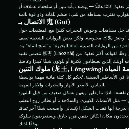
ف بأنه تنين أو سلحفاة عملاقة أو 蛟 قديم — يعيش في القنوات العميقة في مركز البحيرة. تُسحب السفن التي تمر مباشرة فوق مكان
الاتصال بـ 鬼 (Guǐ)
اخل مشاهدات وحوش البحيرات كثيرًا مع المعتقدات حول 鬼. تُنسب تقاليد 水鬼 (shuǐguǐ) — روح الغرق — (انظر المقال المخصص) الغرق المتكرر في مجاري مائية معينة إلى أرواح
محبوسة. ولكن بعض الروايات الشعبية تصف 水鬼 نفسه ككائن وحشي — ليس كائنًا يشبه الإنسان ولكنه وجود مظلم وكبير وغير محدد تحت السطح. إذًا فإن الخط الفاصل بين "وحش
تتضمن تقليد 聊斋 (Liáozhāi) قصصًا عن أرواح تعيش في الماء تأخذ أشكال الحيوانات — ثعابين، وسلاحف، وأسماك من حجم استثنائي — تتفاعل مع البشر وفقًا لقواعد أكثر تعقيدًا من
龙王, Lóngw) وحوكمة المياه
في الأساطير الصينية، تُحكم كل كتلة مائية مهمة بواسطة 龙王 — ملك التنين — الذي يحافظ على النظام في العالم المائي. يحكم الأربعة ملوك التنين العظام البحار الأربعة؛ بينما تحكم
التنانين الأصغر الأنهار والبحيرات والآبار المهمة.
ن نفسه
لدرجة أنها فقدت الشكل الإنساني وأصبحت شيئًا آخر تمامًا
 إنهم يحددون مكان الكائن ضمن هرم خارق ويستعرضون سلوكه
وفقًا لذلك.