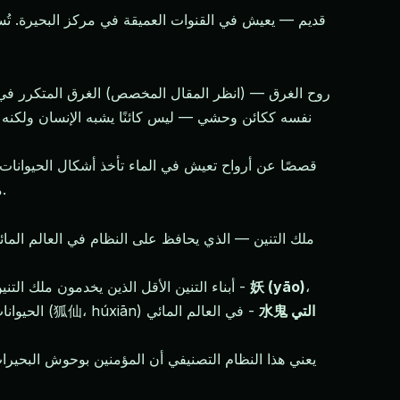
مجرد افتراس بسيط. قد يُكافأ الصياد الذي يحترم البحيرة؛ بينما قد يواجه أولئك الذين يصطادون بكثرة أو يلوثون شيئًا كبيرًا وغاضبًا.
،
妖 (yāo)
، أبناء التنين الأقل الذين يخدمون ملك التنين -
水鬼 التي
الحيوانات المائية العادية التي اكتسبت قدرات خارقة عبر قرون من الامتصاص — مثل الأسماك الكبيرة، والسلاحف، أو نظائر روح الثعلب (狐仙، húxiān) في العالم المائي -
يعني هذا النظام التصنيفي أن المؤمنين بوحوش البحير