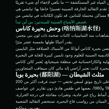
تقدم التقاليد الخارقة الصينية تفسيرًا خاصًا بها: تيانشي هي 龙潭 (lóngtán) — بركة التنين. ملوك التنين في الأساطير الصينية يحكمون الكتل المائية، وتعتبر البحيرات العميقة أو البعيدة
.
قصص الأشباح الصينية للمبتدئين: من أين تبدأ
وحش بحيرة كاناس (喀纳斯湖水怪)
مشاهدات منذ الثمانينيات كائنات ضخمة ذات لون بني محمر،
يقدر أحيانًا طولها بخمسة عشر مترًا.
الأسماك العملاقة مثل التايمين (大型哲罗鲑) — السلمون السيبيري العملاق — الذي يمكن أن يصل طوله إلى مترين.
شينجيانغ، يُعتبر كائن كاناس 水怪 (shuǐguài) — وحش مائي — له دلالة روحية. كان يُمنع الصيد في
بحيرة بويا (鄱阳湖) — مثلث الشيطان
تعد بحيرة بويا في مقاطعة جيانغشي أكبر بحيرة عذبة في الصين، وهي موطن لبعض أخطر الأساطير المائية. تحتوي البحيرة على تاريخ موثق لسفن تختفي — حيث غرقت أكثر من 200
أنماط رياح غير عادية، وتغيرات مفاجئة في درجة الحرارة،
قاع البحيرة. تستحضر التقاليد الشعبية 龙王 (Lóngwáng) — ملك التنين — الذي يحكم بحيرة بويا من قصر تحت الماء ويتطلب تقديرات من أولئك الذين
يعبرون مملكته.