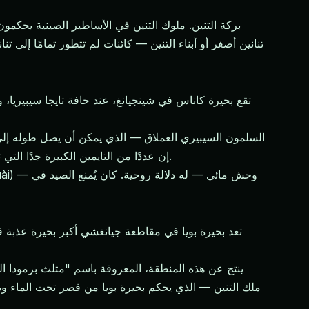
مساكن محتملة للتنانين. قد تكون الكائنات في تيانشي من 蛟 (jiāo) — تنانين أصغر أو أبناء التنين 
تقع بحيرة كاناس في شينجيانغ، عند حافة تايجا سيبيريا
إن عددًا من التايمين الكبيرة جدًا التي تسبح معًا يمكن أن تنتج انطباعًا لكائن واحد ضخم. وقد أكدت بعثات الأكاديمية الصينية للعلوم وجود تايمين كبيرة للغاية في البحيرة.
ينتج عن هذه المنطقة، المعروفة باسم "مثلث برمودا ال