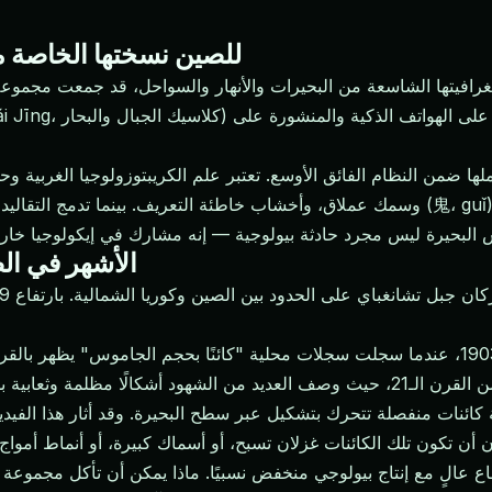
للصين نسختها الخاصة م
يغرافيتها الشاسعة من البحيرات والأنهار والسواحل، قد جمعت مجموعة 
لها ضمن النظام الفائق الأوسع. تعتبر علم الكريبتوزولوجيا الغربية
وسمك عملاق، وأخشاب خاطئة التعريف. بينما تدمج التقاليد الصينية كائناتها المائية ضمن إطا
وحش بحيرة تيانشي (天池水怪) — الأشه
تاريخ ظهور الكائنات الكبيرة في تيانشي يعود إلى عام 1903، عندما سجلت سجلات محلية "كائن
 أنه ستة كائنات منفصلة تتحرك بتشكيل عبر سطح البحيرة. وقد أثار هذا الفي
ع عالٍ مع إنتاج بيولوجي منخفض نسبيًا. ماذا يمكن أن تأكل مجموعة من