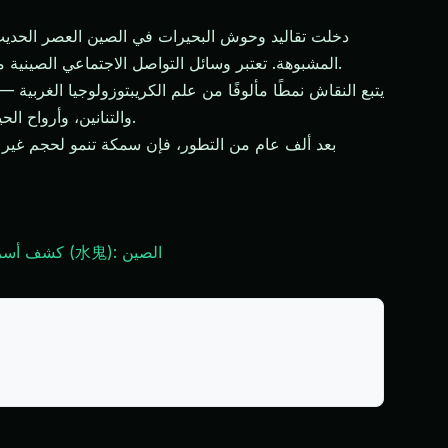
دخلت تقاليد وحوش البحيرات في الصين العصر الحديث
المشبوهة. تعتبر وسائل التواصل الاجتماعي الصينية مشاهدات جديدة أحداثًا كبرى، مع تحليل الفيديو، وتعليقات الخبراء، ونقاشات حماسية بين المشككين العلميين والمؤمنين الخارقيين.
يتبع النقاش نمطًا مألوفًا من علم الكريبتوزولوجيا الغربي
الكريبتيدات: دمج مشاهدات الوحوش ضمن نظام إيمان خارق نشط وحيوي حيث 鬼، والتنانين، وأرواح الحيوانات المزروعة ليست افتراضية بل متوقعة.
شبح الغرق (水鬼): الصين
كشف أسرار 