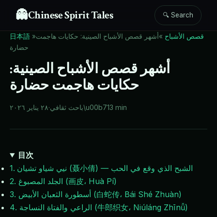
👻
Chinese Spirit Tales
🔍 Search
قصص الأشباح
»
أشهر قصص الأشباح الصينية: حكايات هاجمت
»
日本語
حضارة
أشهر قصص الأشباح الصينية:
حكايات هاجمت حضارة
13 min
\u00b7
باحث ثقافي
·
٢٨ يناير ٢٠٢٦
目次
1. نيي شياو تشيان (聂小倩) — الشبح الذي وقع في الحب
2. الجلد المصبوغ (画皮، Huà Pí)
3. أسطورة الثعبان الأبيض (白蛇传، Bái Shé Zhuàn)
4. الراعي والفتاة النساجة (牛郎织女، Niúláng Zhīnǚ)