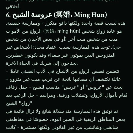
أخلاقي.
6. عروسة الشبح (冥婚، Míng Hūn)
هذه ليست قصة واحدة ولكنها دافع متكرر - وممارسة حقيقية.
الزواج من الأموات (冥婚، míng hūn) هو عادة زواج شخص
ميت من شخص ميت آخر (أو في بعض الأحيان من شخص
حي). توجد هذه الممارسة بسبب اعتقاد محدد: الأشخاص غير
المتزوجين الذين يموتون غير سعداء وقد يكونون خطيرين.
يحتاجون إلى شريك في الحياة الآخرة.
تتضمن قصص الزواج من الأشباح في الأدب الصيني عادةً: -
عائلة تكتشف أن مصائبها ناتجة عن قريب ميت غير متزوج -
بحث عن "عروس" أو "عريس" مناسب للشبح - حفل زفاف
يُقام بأموال الأرواح، وتمثيلات ورقية، ومراسم - حل الرعب بعد
"زواج" الشبح
تم توثيق هذه الممارسة منذ سلالة شانغ ولا تزال قائمة في
بعض المناطق الريفية في الصين اليوم، خصوصًا في مقاطعتي
شانشي وشانشي. من غير القانوني ولكنها مستمرة - كانت