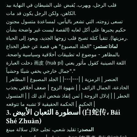
قلب الرجل، ويهرب. يُقبض على الشيطان في النهاية بيد
الكاهن، ولكن الرجل يكون قد مات.
تسعى زوجته، التي تشعر باليأس، لمساعدة متسول مجنون
حكيم يجبرها على أكل لعابه (القصة ليست غير واضحة بشأن
رمزيتها). تتقيأ كتلة تصبح قلب زوجها الجديد، ويعود إلى الحياة.
لماذا تستمر:
"الجلد المصبوغ" هي قصة عن خطر الخداع
بالمظاهر - موضوع له تطبيقات أخلاقية وسياسية واضحة.
دخلت العبارة 画皮 (huà pí) اللغة الصينية كقول مأثور يعني
"جمال خارجي يخفي شيئًا وحشياً."
| العنصر | الرمزية | |---|---| | الجلد المصبوغ | المظاهر
الخادعة، الجمال الزائف | | شهوة الزوج | ضعف أخلاقي يجذب
الخطر | | إذلال الزوجة | ثمن إنقاذ شخص أذى لك | | المتسول
الحكيم | الحكمة الحقيقية لا تشبه ما تتوقعه |
3. أسطورة الثعبان الأبيض (白蛇传، Bái
Shé Zhuàn)
المصدر:
تقليد شعبي، تجلى خلال سلالة مينغ