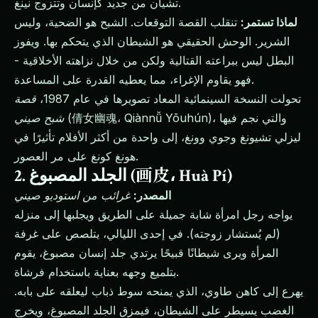
تشيان من جديد كإنسان وتتزوج نينغ.
لماذا تستمر:
تنقلب القصة التوقعات. الشبح هو الضحية، وليس
الشرير. الوحش الحقيقي هو الشيطان الذي يتحكم بها. ويفوز
البطل ليس ببراعته القتالية ولكن من خلال نزاهته الأخلاقية -
فهو يقاوم الإغراء، مما يعطيه القدرة على المساعدة.
تحولت النسخة السينمائية المعاد تصويرها في عام 1987،
قصة
(倩女幽魂، Qiànnǚ Yōuhún)، والتي نجم فيها
شبح صيني
ليزلي تشيونغ وجوي وونغ، إلى واحدة من أكثر الأفلام تأثيرًا في
هونغ كونغ على مر العصور.
2. الجلد المصبوغ (画皮، Huà Pí)
المصدر:
غرائب من استوديو صيني
يواجه رجل امرأة شابة جميلة على الطريق ويجلبها إلى منزله
(لم يُستشار زوجته). في إحدى الليالي، يتلصص على غرفة
المرأة ويرى شيطانًا قبيحًا يرتدي جلد إنسان مصبوغ، يقوم
بتلميع وجهه بعناية باستخدام فرشاة.
يهرع إلى كاهن طاوي، الذي يمنحه سوط ذباب ليعلقه على بابه.
الغضب يسيطر على الشيطان، فيمزق الجلد المصبوغ، ويخرج