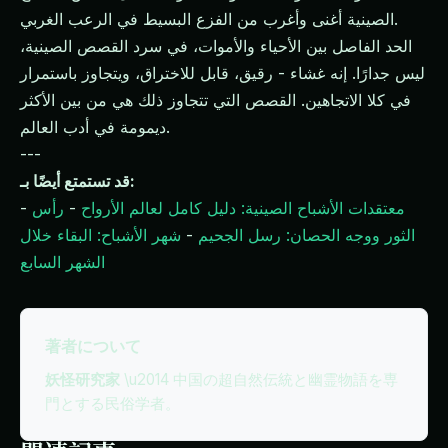
الصينية أغنى وأغرب من الفزع البسيط في الرعب الغربي.
الحد الفاصل بين الأحياء والأموات، في سرد القصص الصينية،
ليس جدارًا. إنه غشاء - رقيق، قابل للاختراق، ويتجاوز باستمرار
في كلا الاتجاهين. القصص التي تتجاوز ذلك هي من بين الأكثر
ديمومة في أدب العالم.
---
قد تستمتع أيضًا بـ:
معتقدات الأشباح الصينية: دليل كامل لعالم الأرواح
-
رأس
-
الثور ووجه الحصان: رسل الجحيم
-
شهر الأشباح: البقاء خلال
الشهر السابع
著者について
妖怪研究家
\u2014 中国の超自然伝統と幽霊物語を専
門とする民俗学者。