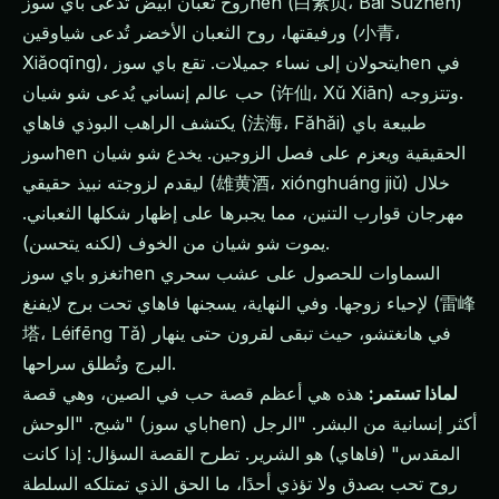
روح ثعبان أبيض تُدعى باي سوزhen (白素贞، Bái Sùzhēn)
ورفيقتها، روح الثعبان الأخضر تُدعى شياوقين (小青،
Xiǎoqīng)، يتحولان إلى نساء جميلات. تقع باي سوزhen في
حب عالم إنساني يُدعى شو شيان (许仙، Xǔ Xiān) وتتزوجه.
يكتشف الراهب البوذي فاهاي (法海، Fǎhǎi) طبيعة باي
سوزhen الحقيقية ويعزم على فصل الزوجين. يخدع شو شيان
ليقدم لزوجته نبيذ حقيقي (雄黄酒، xiónghuáng jiǔ) خلال
مهرجان قوارب التنين، مما يجبرها على إظهار شكلها الثعباني.
يموت شو شيان من الخوف (لكنه يتحسن).
تغزو باي سوزhen السماوات للحصول على عشب سحري
لإحياء زوجها. وفي النهاية، يسجنها فاهاي تحت برج لايفنغ (雷峰
塔، Léifēng Tǎ) في هانغتشو، حيث تبقى لقرون حتى ينهار
البرج وتُطلق سراحها.
لماذا تستمر:
هذه هي أعظم قصة حب في الصين، وهي قصة
شبح. "الوحش" (باي سوزhen) أكثر إنسانية من البشر. "الرجل
المقدس" (فاهاي) هو الشرير. تطرح القصة السؤال: إذا كانت
روح تحب بصدق ولا تؤذي أحدًا، ما الحق الذي تمتلكه السلطة