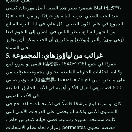
لماذا تستمر:
تعتبر هذه القصة أصل مهرجان كيسي (七夕节،
Qīxī Jié)، عيد الحب الصيني. درب التبانة هو حرفيًا نهر من
الدموع في علم الكون الصيني. كل عام، في ليلة اليوم السابع
من الشهر السابع، ينظر الناس في الصين إلى النجوم فيغا
(زهي نوي) وألتير (نيولانغ) ويتذكرون أن الحب يمكن أن يتجاوز
حتى السماء.
5. غرائب من لياؤوزهاي: المجموعة
قضى بو سونغ لينغ (蒲松龄، 1640-1715) عقودًا في جمع
وكتابة الحكايات الخارقة للطبيعة. تحتوي مجموعته
غرائب من
(聊斋志异، Liáozhāi Zhìyì) على ما يقرب من
استوديو صيني
500 قصة وهي العمل الأكثر أهمية في الأدب الخارق للطبيعة
في الأدب الصيني.
كان بو سونغ لينغ مرشحًا فاشلًا في الامتحانات - لقد نجح في
المستوى الأدنى ولكنه لم يحصل على الدرجات الأعلى التي
كانت ستمنحه مسيرة رسمية. قضى حياته كمدرس خاص،
ومرارة تجاه نظام الامتحانات permeates قصصه. تحتوي