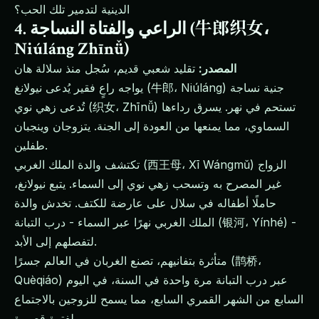
الدينية لتدمير تلك الحب؟
4. الراعي والفتاة النساجة (牛郎织女،
Niúláng Zhīnǚ)
المصدر:
تقليد شعبي قديم، سُجل منذ سلالة هان
يواجه راعٍ فقير يُدعى نيولانغ (牛郎، Niúláng) جنية نساجة
تُدعى زهي نوي (织女، Zhīnǚ) تستحم في نهر. يسرق رداءها
السماوي، مما يمنعها من العودة إلى الجنة. يتزوجان وينجبان
طفلين.
تكتشف والدة الملك الغربي (西王母، Xī Wángmǔ) الزواج
غير المصرح به وتسحب زهي نوي إلى السماء. يتبع نيولانغ،
حاملًا أطفاله في سلال على عارضة للكتف. تخدش والدة
الملك الغربي نهرًا عبر السماء - درب التبانة (银河، Yínhé) -
لتفصلهم إلى الأبد.
متأثرة بتفانيهم، تصنع الغربان في العالم جسرًا (鹊桥،
Quèqiáo) عبر درب التبانة مرة واحدة في السنة، في اليوم
السابع من الشهر القمري السابع، مما يسمح للزوجين بالاجتماع
لفترة قصيرة.