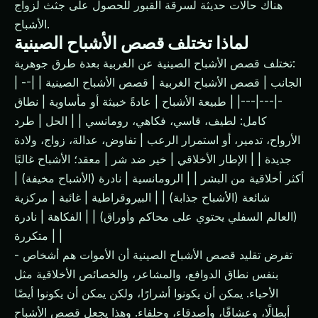
هناك حالات حديثة لسرقة القبور للحصول على جثث لزواج
الأشباح.
لماذا تختلف قصص الأشباح الصينية
تختلف قصص الأشباح الصينية عن الغربية بعدة طرق جوهرية:
| الجانب | قصص الأشباح الغربية | قصص الأشباح الصينية | |--
-|---|---| | طبيعة الأشباح | عادةً خبيثة أو مأساوية | نطاق
كامل: لطيف، قاسي، فكاهي، رومانسي | | الحل | طرد
الأرواح، تدمير، أو استمرار الرعب | تفاوض، عدالة، زواج، ولادة
جديدة | | الإطار الأخلاقي | خير ضد شر | معقد؛ الأشباح غالبًا
أكثر أخلاقية من البشر | | الرومانسية | نادرة (الأشباح مخيفة) |
شائعة (الأشباح جذابة) | | البيروقراطية | غائبة | مركزية
(العالم السفلي يحتوي على محاكم وأوراق) | | الفكاهة | نادرة
| متكررة |
تفرض تقليد قصص الأشباح الصينية أن الأموات هم أشخاص -
بنفس نطاق الدوافع، والمشاعر، والخصائص الأخلاقية مثل
الأحياء. يمكن أن يكونوا أشرارًا، ولكن يمكن أن يكونوا أيضًا
أبطالًا، وعشاقًا، وأصدقاء، وحلفاء. وهذا يجعل قصص الأشباح