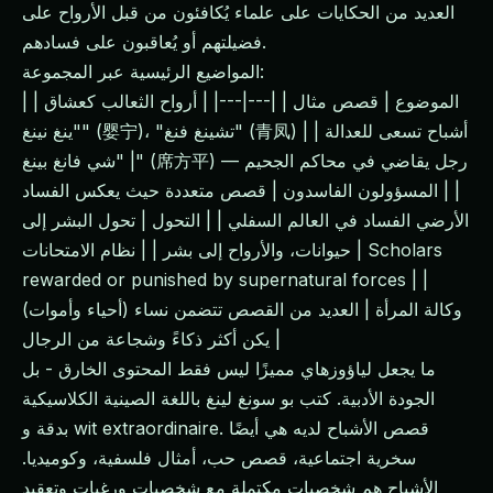
العديد من الحكايات على علماء يُكافئون من قبل الأرواح على
فضيلتهم أو يُعاقبون على فسادهم.
المواضيع الرئيسية عبر المجموعة:
| الموضوع | قصص مثال | |---|---| | أرواح الثعالب كعشاق |
"ينغ نينغ" (婴宁)، "تشينغ فنغ" (青凤) | | أشباح تسعى للعدالة
| "شي فانغ بينغ" (席方平) — رجل يقاضي في محاكم الجحيم
| | المسؤولون الفاسدون | قصص متعددة حيث يعكس الفساد
الأرضي الفساد في العالم السفلي | | التحول | تحول البشر إلى
حيوانات، والأرواح إلى بشر | | نظام الامتحانات | Scholars
rewarded or punished by supernatural forces | |
وكالة المرأة | العديد من القصص تتضمن نساء (أحياء وأموات)
يكن أكثر ذكاءً وشجاعة من الرجال |
ما يجعل لياؤوزهاي مميزًا ليس فقط المحتوى الخارق - بل
الجودة الأدبية. كتب بو سونغ لينغ باللغة الصينية الكلاسيكية
بدقة و wit extraordinaire. قصص الأشباح لديه هي أيضًا
سخرية اجتماعية، قصص حب، أمثال فلسفية، وكوميديا.
الأشباح هم شخصيات مكتملة مع شخصيات ورغبات وتعقيد