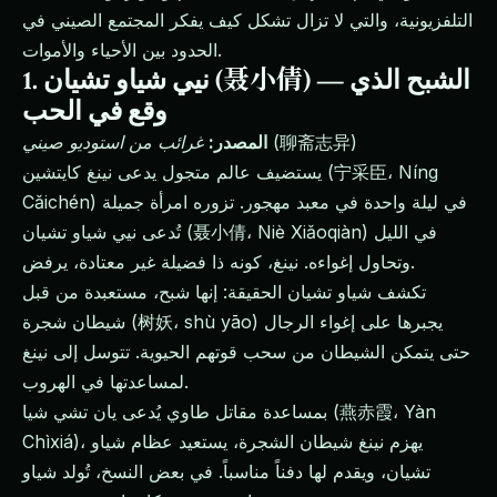
التلفزيونية، والتي لا تزال تشكل كيف يفكر المجتمع الصيني في
الحدود بين الأحياء والأموات.
1. نيي شياو تشيان (聂小倩) — الشبح الذي
وقع في الحب
(聊斋志异)
المصدر:
غرائب من استوديو صيني
يستضيف عالم متجول يدعى نينغ كايتشين (宁采臣، Níng
Cǎichén) في ليلة واحدة في معبد مهجور. تزوره امرأة جميلة
تُدعى نيي شياو تشيان (聂小倩، Niè Xiǎoqiàn) في الليل
وتحاول إغواءه. نينغ، كونه ذا فضيلة غير معتادة، يرفض.
تكشف شياو تشيان الحقيقة: إنها شبح، مستعبدة من قبل
شيطان شجرة (树妖، shù yāo) يجبرها على إغواء الرجال
حتى يتمكن الشيطان من سحب قوتهم الحيوية. تتوسل إلى نينغ
لمساعدتها في الهروب.
بمساعدة مقاتل طاوي يُدعى يان تشي شيا (燕赤霞، Yàn
Chìxiá)، يهزم نينغ شيطان الشجرة، يستعيد عظام شياو
تشيان، ويقدم لها دفناً مناسباً. في بعض النسخ، تُولد شياو