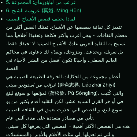
5. غرائب من لياؤوزهاي: المجموعة
6. عروسة الشبح (冥婚، Míng Hūn)
لماذا تختلف قصص الأشباح الصينية
تتميز كل ثقافة بقصصها عن الأشباح. تمتلك الصين أكثر من
معظم الثقافات - وهي أغرب وأكثر فكاهة وتعقيدًا أخلاقياً مما
تسمح به التقليد الغربي عادةً. الأشباح الصينية لا تخيفك فقط.
بل تغريك، وتخدعك، وتتزوجك، وتقدّم لك دعاوى في محاكم
العالم السفلي، وأحيانًا تكون أفضل من البشر الأحياء في
القصة.
أعظم مجموعة من الحكايات الخارقة للطبيعة الصينية هي
(聊斋志异، Liáozhāi Zhìyì)
غرائب من استوديو صيني
لمؤلفها بو سونغ لينغ (蒲松龄، Pú Sōnglíng)، والتي كُتبت
في أواخر القرن السابع عشر. لكن التقليد أقدم بكثير من بو
سونغ لينغ، والقصص التي تجذرت بعمق في الثقافة الصينية
تأتي من مصادر متعددة على مدى ألفي عام.
هذه هي القصص الأكثر أهمية - القصص التي يعرفها كل صيني،
والتي تم تعديلها إلى مئات الأفلام والأوبرا والمسلسلات