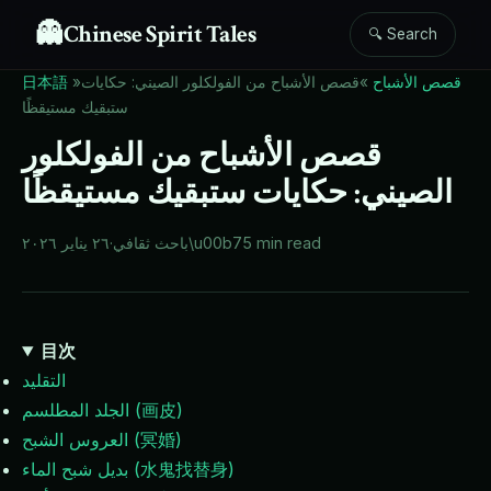
👻
Chinese Spirit Tales
🔍 Search
قصص الأشباح
»
قصص الأشباح من الفولكلور الصيني: حكايات
»
日本語
ستبقيك مستيقظًا
قصص الأشباح من الفولكلور
الصيني: حكايات ستبقيك مستيقظًا
5 min read
\u00b7
باحث ثقافي
·
٢٦ يناير ٢٠٢٦
目次
التقليد
الجلد المطلسم (画皮)
العروس الشبح (冥婚)
بديل شبح الماء (水鬼找替身)