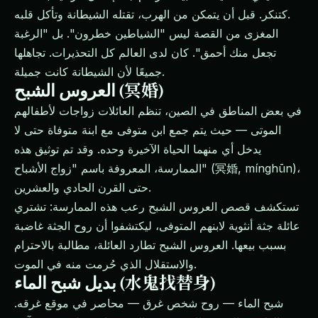
كتنكر. قبل أن يتمكن من الهرب، تقتله الشيطانة وتأكل قلبه.
المغزى من القصة ليس "الشياطين خطرون". بل "الرغبة
تجعل منك أحمق". كان لدى العالم كل التحذيرات. تجاهلها
جميعًا لأن الشيطانة كانت جميلة.
العروس الشبح (冥婚)
في بعض المناطق في الصين، تنظم العائلات زواجات لأطفالهم
الموتى — حيث يتم جمع ابن متوفى مع ابنة متوفاة حتى لا
يدخل أي منهما الحياة الآخيرة وحده. وقد تم توثيق هذه
الممارسة، المعروفة باسم "زواج الأشباح" (冥婚, mínghūn)،
حتى القرن الحادي والعشرين.
تستكشف قصص العروس الشبح رعب هذه الممارسة: تشتري
عائلة جثة أنثوية لابنهم المتوفى، ليكتشفوا أن روح الجثة غاضبة
بسبب بيعها. العروس الشبح تطارد العائلة، مطالبة بالاحترام
والاستقلال الذي حُرمت منه في الموت.
بديل شبح الماء (水鬼找替身)
شبح الماء — روح شخص غرق — محاصر في موقع غرقه.