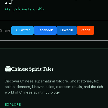
آمنة
...
حكايات مخيفة ولكن آمنة
Share:
𝕏 Twitter
Facebook
LinkedIn
Reddit
👻
Chinese Spirit Tales
Discover Chinese supernatural folklore. Ghost stories, fox
spirits, demons, Liaozhai tales, exorcism rituals, and the rich
world of Chinese spirit mythology.
EXPLORE