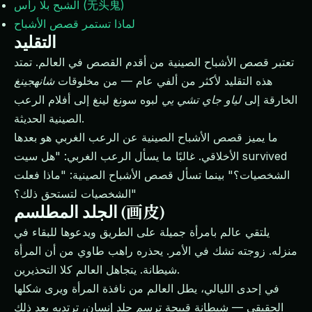
الشبح بلا رأس (无头鬼)
لماذا تستمر قصص الأشباح
التقليد
تعتبر قصص الأشباح الصينية من أقدم القصص في العالم. تمتد
هذه التقليد لأكثر من ألفي عام — من مخلوقات
شانهجينغ
الخارقة إلى
لياو جاي تشي يي
لبوه سونغ لينغ إلى أفلام الرعب
الصينية الحديثة.
ما يميز قصص الأشباح الصينية عن الرعب الغربي هو بعدها
الأخلاقي. غالبًا ما يسأل الرعب الغربي: "هل سيت survived
الشخصيات؟" بينما تسأل قصص الأشباح الصينية: "ماذا فعلت
الشخصيات لتستحق ذلك؟"
الجلد المطلسم (画皮)
يلتقي عالم بامرأة جميلة على الطريق ويدعوها للبقاء في
منزله. زوجته تشك في الأمر. يحذره راهب طاوي من أن المرأة
شيطانة. يتجاهل العالم كلا التحذيرين.
في إحدى الليالي، يطل العالم من نافذة المرأة ويرى شكلها
الحقيقي — شيطانة قبيحة ترسم جلد إنسان، ترتديه بعد ذلك