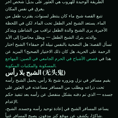
الطريقة الوحيدة للهروب هي العثور على بديل: شخص آخر
يغرق في نفس المكان.
تتبع القصة شبح ماء كان ينتظر لسنوات. يقترب طفل من
الماء. يستعد الشبح لجر الطفل تحت الماء. لكن في اللحظة
الأخيرة، يرى الشبح والدة الطفل تراقب من الشاطئ ويتذكر
والدته. يترك الشبح الطفل — ويظل محاصرًا إلى الأبد.
تسأل القصة: هل التضحية بالنفس نبيلة أم حمقاء؟ الشبح اختار
الرحمة على الحرية. هل كان ذلك الاختيار الصحيح؟ المزيد عن
هذا في
قصص الأشباح في الحرم الجامعي في الصين: المهاجع
.
المسكونة والمكتبات المنكوبة
الشبح بلا رأس (无头鬼)
يقيم مسافر في نزل ويزوره شبح بلا رأس. يحمل الشبح رأسه
تحت ذراعه ويطلب من المسافر مساعدته في العثور على
جسده — الذي تم دفنه بشكل منفصل عن رأسه بعد تنفيذ حكم
الإعدام.
يساعد المسافر الشبح في إعادة توحيد رأسه وجسده. الشبح،
شاكرًا، يكشف عن موقع كنز مدفون. يصبح المسافر غنياً.