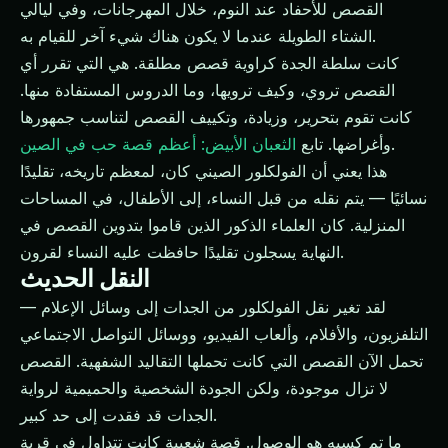
القصص للأحفاد عند النوم، خلال المهرجانات، وفي ليالي
الشتاء الطويلة عندما لا يكون هناك شيء آخر للقيام به.
كانت سلطة الجدة كراوية قصص مطلقة. هي التي تقرر أي
القصص تروي، وكيف ترويها، وما الدروس المستفادة منها.
كانت تقوم بتحرير، وزيادة، وتكييف القصص لتناسب جمهورها
.
وأغراضها. تابع
الثعبان الأبيض: أعظم قصة حب في الصين
هذا يعني أن الفولكلور الصيني كان، لمعظم تاريخه، تقليدًا
نسائيًا — يتم نقله من قبل النساء، إلى الأطفال، في المساحات
المنزلية. كان العلماء الذكور الذين قاموا بتدوين القصص في
النهاية يسجلون تقليدًا حافظت عليه النساء لقرون.
النقل الحديث
لقد تغير نقل الفولكلور من الجدات إلى وسائل الإعلام —
التلفزيون، والأفلام، وألعاب الفيديو، ووسائل التواصل الاجتماعي
تحمل الآن القصص التي كانت تحملها التقاليد الشفهية. القصص
لا تزال موجودة، ولكن الجودة الشخصية والحميمية لرواية
الجدات قد فقدت إلى حد كبير.
ما تم كسبه هو الوصول. قصة شعبية كانت تتداول في قرية