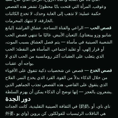
وعوقب. المرأة التي فتحت بابًا محظورًا. تشفر هذه القصص
حكمة عملية: لا تذهب إلى الغابة وحدك، لا تخدع الكائنات
الخارقة، لا تنتهك المحرمات.
قصص الحب
— الراعي والفتاة النساجة. عشاق الفراشة (ليانغ
شانبو وزو يينغتاي). الثعبان الأبيض. غالبًا ما تنتهي قصص الحب
الشعبية الصينية في مأساة — يتم فصل العشاق بسبب الموت،
أو قرار إلهي، أو تقليد اجتماعي. المأساة هي النقطة: الحب
الذي يتغلب على العقبات أكثر رومانسية من الحب الذي لا
يواجه أي عقبات.
قصص الخدع
— قصص عن شخصيات ذكية تتفوق على الأقوياء
من خلال الذكاء بدلاً من القوة. القرد الذي يخدع النمر. الفلاح
الذي يتفوق على القاضي. هذه القصص تجذب الجماهير الذين
يشعرون بالعجز — إنها توضح أن الذكاء يمكن أن يهزم السلطة.
دور الجدة
في الثقافة الصينية التقليدية، كانت الجدات (奶奶، ناي ناي، أو
外婆، واي بو) هي الناقلات الرئيسيات للفولكلور. كن يروين