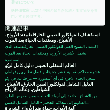
著者について
妖怪研究家
\u2014 中国の超自然伝統と幽霊物語を専
門とする民俗学者。
関連記事
استكشاف الفولكلور الصيني الخارقلطبيعة: الأرواح،
الأشباح، ومعتقدات الحياة بعد الموت
اكتشف النسيج الغني للفولكلور الصيني الخارقلطبيعة الذي
يشمل الأشباح، الأرواح، ومعتقدات الحياة بعد الموت
...
المستمرة.
العالم السفلي الصيني: دليل كامل لدِيُو
عشرة محاكم، ثمانية عشر جحيمًا، وأفضل نظام بيروقراطي
...
في الحياة الآخرة في أي أسطورة — مرحبًا بك في دِيُو.
الدليل الشامل لفولكلور الصين الخارق: الأشباح،
الشياطين، وعالم الأرواح
من الأشباح الجائعة إلى أرواح الثعالب، ومن طقوس الطرد
...
الطاوية إلى محاكم الجحيم - الدليل الشامل للصين
آلهة الأبواب: حماة ضد الأرواح الشريرة