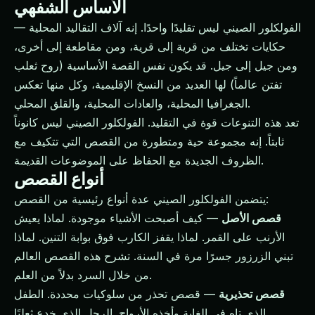
الأساس الشفهي
الفولكلور الصيني ليس تقليدًا واحدًا. إنه آلاف التقاليد المحلية —
حكايات تختلف من قرية إلى قرية، ومن مقاطعة إلى أخرى،
ومن جيل إلى جيل. قد يكون نفس القصة الأساسية (روح ثعلب
تفتن عالماً) لها العديد من النسخ الإقليمية، وكل منها تعكس
الجغرافيا المحلية، والعادات المحلية، والقلق المحلي.
تعد هذه التنوعات قوة في التقليد. الفولكلور الصيني ليس كانوناً
ثابتاً. إنه مجموعة حية ومتطورة من القصص التي تتكيف مع
الظروف الجديدة مع الحفاظ على الموضوعات القديمة.
أنواع القصص
يتضمن الفولكلور الصيني عدة أنواع رئيسية من القصص:
قصص الأصل
— كيف أصبحت الأشياء موجودة. لماذا يعيش
الأرنب على القمر. لماذا يقفز الكارب فوق بوابة التنين. لماذا
تبني الزرزور جسرًا مرة في السنة. تشرح هذه القصص العالم
من خلال السرد بدلاً من العلم.
قصص تحذيرية
— قصص تحذر من سلوكيات محددة. الطفل
الذي تاه في الغابة وأخذه الأرواح. الرجل الذي خدع ثعلبًا