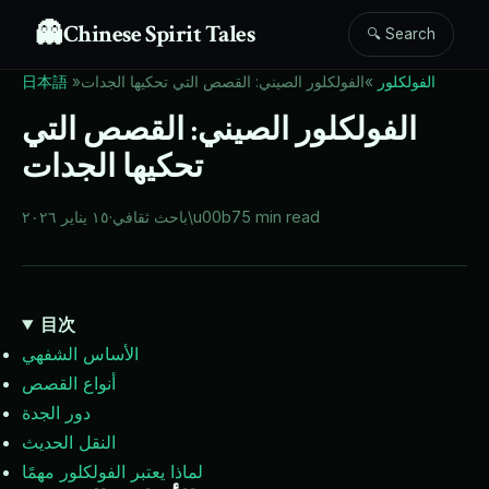
👻
Chinese Spirit Tales
🔍 Search
الفولكلور
»
الفولكلور الصيني: القصص التي تحكيها الجدات
»
日本語
الفولكلور الصيني: القصص التي
تحكيها الجدات
5 min read
\u00b7
باحث ثقافي
·
١٥ يناير ٢٠٢٦
目次
الأساس الشفهي
أنواع القصص
دور الجدة
النقل الحديث
لماذا يعتبر الفولكلور مهمًا