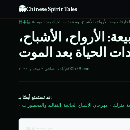
👻
Chinese Spirit Tales
ارقلطبيعة: الأرواح، الأشباح، ومعتقدات الحياة بعد الموت
»
日本語
: الأرواح، الأشباح،
ات الحياة بعد الموت
8 min
\u00b7
باحث ثقافي
·
٢ نوفمبر ٢٠٢٤
قد تستمتع أيضًا بـ:
ية منزلك
-
مهرجان الأشباح الجائعة: التقاليد والمحظورات
-
著者について