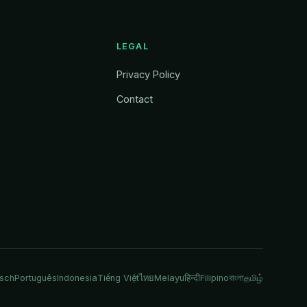
LEGAL
Privacy Policy
Contact
sch
Português
Indonesia
Tiếng Việt
ไทย
Melayu
हिन्दी
Filipino
বাংলা
தமிழ்