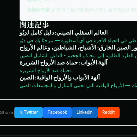
妖怪研究家
\u2014 中国の超自然伝統と幽霊物語を
関連記事
العالم السفلي الصيني: دليل كامل لدِيُو
ر الصين الخارق: الأشباح، الشياطين، وعالم الأرواح
 الطرد الطاوية إلى محاكم الجحيم - الدليل الشامل للصين
آلهة الأبواب: حماة ضد الأرواح الشريرة
...
حماة ضد الأرواح الشريرة
آلهة الأبواب والأرواح الواقية: الصين
ك — الأرواح الواقية التي تحمي المنازل والمجتمعات الصي
Share:
𝕏 Twitter
Facebook
LinkedIn
Reddit