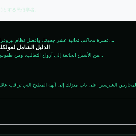
専門とする民俗学者。
...
عشرة محاكم، ثمانية عشر جحيمًا، وأفضل نظام بيروقراطي في الحياة الآخرة في أي أسطورة — مرحبًا بك في دِيُو.
الدليل الشامل لفولكلو
...
من الأشباح الجائعة إلى أرواح الثعالب، ومن طقوس
محاربين الشرسين على باب منزلك إلى آلهة المطبخ التي تراقب عائلت