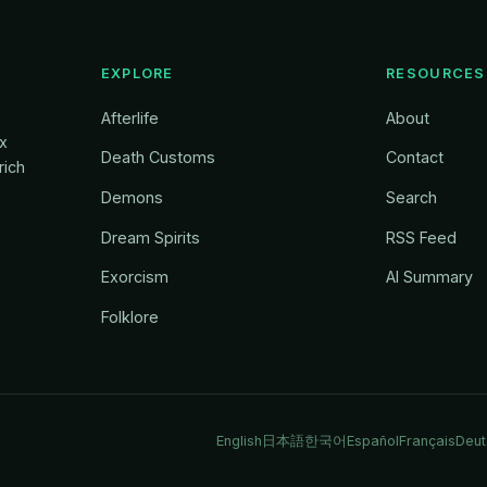
EXPLORE
RESOURCES
Afterlife
About
ox
Death Customs
Contact
rich
Demons
Search
Dream Spirits
RSS Feed
Exorcism
AI Summary
Folklore
English
日本語
한국어
Español
Français
Deut