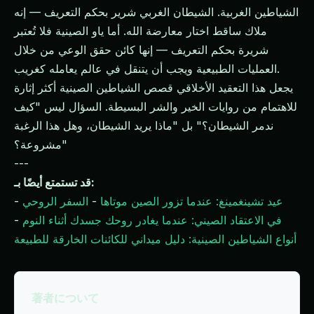
الشياطين الغربية. الشيطان الغربي شرير بحكم التعريف — إنه
ملاك ساقط اختار معارضة الله. أما ياو الصينية فلا تُعتبر
شريرة بحكم التعريف — إنها كائن حقق الوعي من خلال
العمليات الطبيعية ويجب أن يتنقل في عالم يعامله كغريب.
يجعل هذا التعقيد الأخلاقي قصص الشياطين الصينية أكثر إثارة
للاهتمام من روايات الخير والشر البسيطة. السؤال ليس "كيف
ندمر الشيطان؟" بل "ماذا يريد الشيطان، وهل هذا الرغبة
مشروعة؟"
---
قد تستمتع أيضًا بـ:
عيد تشينغمينغ: عندما تزور الصين موتاها
-
السفر الروحي
-
في الاعتقاد الصيني: عندما يغادر روحك جسدك أثناء النوم
-
أنواع الشياطين الصينية: دليل ميداني للكائنات الخارقة للطبيعة
著者について