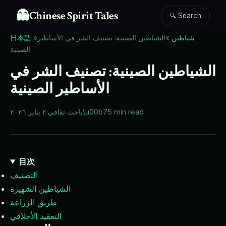
👻
Chinese Spirit Tales
🔍 Search
شياطين
»
الشياطين الصينية: تصنيف الشر في الأساطير
»
日本語
الصينية
الشياطين الصينية: تصنيف الشر في
الأساطير الصينية
5 min read
\u00b7
باحث ثقافي
·
٢ يناير ٢٠٢٦
目次
التصنيف
الشياطين الشهيرة
طريق الزراعة
التعقيد الأخلاقي