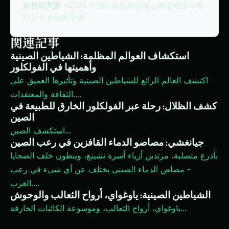
妖怪研究家
\u2014 中国の超自然伝統と幽霊物語を専
門とする民俗学者。
関連記事
استكشاف العوالم المظلمة: الشياطين الصينية
وأهميتها في الفولكلور
اكتشف العالم الرائع للشياطين الصينية وتأثيرها العميق على
...
الثقافة والمعتقدات.
كشف الظلال: رحلة عبر الفولكلور الخارق للطبيعة في
الصين
...
استكشف الصين
جيانغشي: مصاصو الدماء القافزين في رعب الصين
بأذرع متصلبة، مرتدين أزياء أسرة تشينغ، وينطون خلف الضحايا
- مصاص الدماء الصيني يختلف عن أي شيء في رعب
...
الغرب.
الشياطين الصينية: ياوغواي، أرواح الثعالب والوحوش
...
ياوغواي، أرواح الثعالب، وموسوعة الكائنات الخارقة