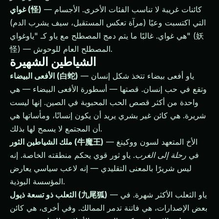
— كائنات غريبة لا تناسب الفئات الأخرى. الأجسام
غواي (怪)
التي اكتسبت وعيًا (مرآة تعكس المستقبل، سيف يشرب الدم)
هي غواي. غالبًا ما يتم دمج المصطلح مع ياو كـ "ياوغواي" (妖
怪) — المصطلح العام للوحوش.
الشياطين الشهيرة
— ياو أفعى بيضاء تتخذ شكل إنسان
الأفعى البيضاء (白蛇)
وتقع في حب إنسان. قصتها — أسطورة الأفعى البيضاء — هي
واحدة من أكثر قصص الحب المحبوبة في الصين. إنها ليست
شريرة. هي كائن غير بشري يريد أن يكون إنسانًا، ومأساتها هي
أن المجتمع لا يسمح لها بذلك.
— الأخ المتعهد لسون ووكينغ
ملك الشياطين الثور (牛魔王)
في
رحلة إلى الغرب
. ياو ثور قوي يحكم منطقته الخاصة. إنه
ليس شريرًا بالمعنى التقليدي — إنه لاعب سياسي يعارض
المؤسسة البوذية.
— ياو الثعلب الأكثر شهرة. في
الثعلب ذو تسعة ذيول (九尾狐)
بعض الإصدارات، هي فاتنة تدمر الممالك. وفي أخرى، هي كائن