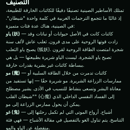
التصنيف
تمتلك الأساطير الصينية تصنيفًا دقيقًا للكائنات الخارقة للطبيعة،
إذ غالبًا ما تتجمع الترجمات الغربية في كلمة واحدة "شيطان".
في الصينية، هناك عدة فئات متميزة:
— كائنات كانت في الأصل حيوانات أو نباتات وقد
ياو (妖)
زادت قوتها الروحية على مدى قرون. ثعلب عاش لألف سنة
يصبح ياو الثعلب (狐妖). شجرة امتصت الطاقة الروحية لقرون
تصبح ياو الشجرة. ليست الياو شريرة بطبيعتها — بل هي
ببساطة كائنات غير بشرية بقدرات خارقة.
— كائنات تدمرت من خلال الطاقة السلبية أو
مو (魔)
ممارسات الزراعة الشريرة. مو شريرة حقًا — إنها تستفيد من
معاناة البشر وتسعى بنشاط للتسبب في الأذى. يشير مصطلح
"شيطان القلب" (心魔) إلى الفساد النفسي الداخلي الذي
يمكن أن يحول ممارس الزراعة إلى مو.
— أشباح. أرواح الموتى التي لم تكمل رحلتها إلى
غو (鬼)
التناسخ. يتم تناول الغو بالتفصيل في مقالة الأشباح — فهي فئة
منفصلة عن الياو والمو.