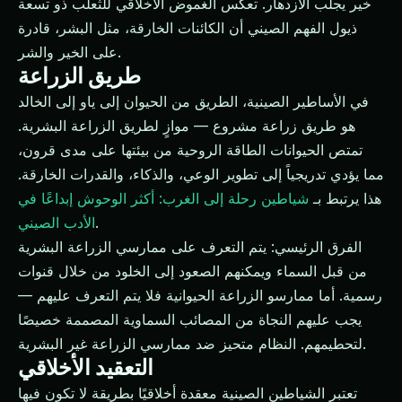
خير يجلب الازدهار. تعكس الغموض الأخلاقي للثعلب ذو تسعة
ذيول الفهم الصيني أن الكائنات الخارقة، مثل البشر، قادرة
على الخير والشر.
طريق الزراعة
في الأساطير الصينية، الطريق من الحيوان إلى ياو إلى الخالد
هو طريق زراعة مشروع — موازٍ لطريق الزراعة البشرية.
تمتص الحيوانات الطاقة الروحية من بيئتها على مدى قرون،
مما يؤدي تدريجياً إلى تطوير الوعي، والذكاء، والقدرات الخارقة.
هذا يرتبط بـ
شياطين رحلة إلى الغرب: أكثر الوحوش إبداعًا في
.
الأدب الصيني
الفرق الرئيسي: يتم التعرف على ممارسي الزراعة البشرية
من قبل السماء ويمكنهم الصعود إلى الخلود من خلال قنوات
رسمية. أما ممارسو الزراعة الحيوانية فلا يتم التعرف عليهم —
يجب عليهم النجاة من المصائب السماوية المصممة خصيصًا
لتحطيمهم. النظام متحيز ضد ممارسي الزراعة غير البشرية.
التعقيد الأخلاقي
تعتبر الشياطين الصينية معقدة أخلاقيًا بطريقة لا تكون فيها