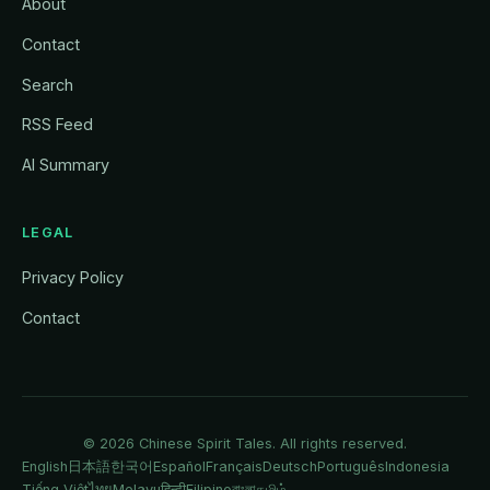
About
Contact
Search
RSS Feed
AI Summary
LEGAL
Privacy Policy
Contact
© 2026
Chinese Spirit Tales
. All rights reserved.
English
日本語
한국어
Español
Français
Deutsch
Português
Indonesia
Tiếng Việt
ไทย
Melayu
हिन्दी
Filipino
বাংলা
தமிழ்