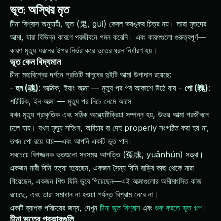
ভূত: অস্থির মৃত
চীনা বিশ্বাস অনুযায়ী, ভূত (鬼, guǐ) কেবল ভয়ঙ্কর চিত্র নয়। তারা মৃতদের
আত্মা, যারা বিভিন্ন কারণে পরজীবনে গমন করেনি। এবং কারণগুলো গুরুত্বপূর্ণ—
কারণ মৃত্যু ধরনের উপর নির্ভর করে ভূতের ধরন নির্ধারণ হয়।
ভূত কেন বিদ্যমান
চীনা মহাবিশ্বের দর্শনে প্রতিটি মানুষের দুইটি আত্মা উপাদান রয়েছে:
-
হুন (魂)
: আত্মিক, ইয়াং আত্মা — মৃত্যু পর পর আকাশে উঠে যায় -
পো (魄)
:
শারীরিক, ইন আত্মা — মৃত্যু পর নিচে নেমে আসে
যখন মৃত্যু প্রাকৃতিক এবং সঠিক অন্ত্যেষ্টিক্রিয়া সম্পন্ন হয়, উভয় আত্মা পরজীবনে
চলে যায়। যখন মৃত্যু সহিংস, অবিচার বা দেহ properly সংগঠিত করা হয় না,
তখন পো রয়ে যায়—এবং আপনি একটি ভূত পান।
সবচেয়ে বিপজ্জনক ভূতগুলো সবসময় আপত্তি (冤魂, yuānhún) সত্ত্বা।
একজন নারী যিনি হত্যা হয়েছেন, একজন সৈন্য যিনি বাড়ির কাছ থেকে মারা
গিয়েছেন, একজন শিশু যিনি ডুবে গিয়েছেন—এই আত্মাগুলোর অমীমাংসিত কাজ
রয়েছে, এবং তারা সমাধান না হওয়া পর্যন্ত বিশ্রাম নেবে না।
একটি ব্যাপক পরিচয়ের জন্য, দেখুন
চীনা ভূত বিশ্বাস
এবং
শুরু করতে ভূত গল্প
।
চীনা ভূতের প্রকারগুলি