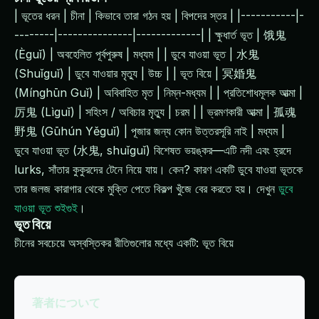
| ভূতের ধরন | চীনা | কিভাবে তারা গঠন হয় | বিপদের স্তর | |-----------|-
--------|---------------|-------------| | ক্ষুধার্ত ভূত | 饿鬼
(Èguǐ) | অবহেলিত পূর্বপুরুষ | মধ্যম | | ডুবে যাওয়া ভূত | 水鬼
(Shuǐguǐ) | ডুবে যাওয়ার মৃত্যু | উচ্চ | | ভূত বিয়ে | 冥婚鬼
(Mínghūn Guǐ) | অবিবাহিত মৃত | নিম্ন-মধ্যম | | প্রতিশোধমূলক আত্মা |
厉鬼 (Lìguǐ) | সহিংস / অবিচার মৃত্যু | চরম | | ভ্রমণকারী আত্মা | 孤魂
野鬼 (Gūhún Yěguǐ) | পূজার জন্য কোন উত্তরসূরি নাই | মধ্যম |
ডুবে যাওয়া ভূত (水鬼, shuǐguǐ) বিশেষত ভয়ঙ্কর—এটি নদী এবং হ্রদে
lurks, সাঁতার কুকুরদের টেনে নিয়ে যায়। কেন? কারণ একটি ডুবে যাওয়া ভূতকে
তার জলজ কারাগার থেকে মুক্তি পেতে বিকল্প খুঁজে বের করতে হয়। দেখুন
ডুবে
যাওয়া ভূত শুইগুই
।
ভূত বিয়ে
চীনের সবচেয়ে অস্বস্তিকর রীতিগুলোর মধ্যে একটি: ভূত বিয়ে
著者について