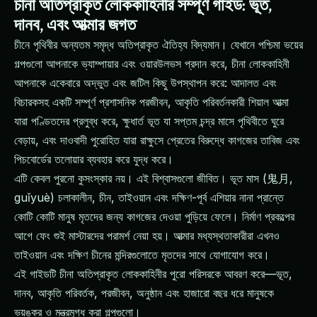
চীনা অতিপ্রাকৃত লোককাহিনীর সম্পূর্ণ গাইড: ভূত,
দানব, এবং আত্মার জগত
চীনে পৃথিবীর অন্যতম সমৃদ্ধ অতিপ্রাকৃত ঐতিহ্য বিদ্যমান। যেখানে পশ্চিমা ভয়ের
গল্পগুলো আপনাকে ভ্যাম্পায়ার এবং ওয়ারউলভস প্রদান করে, চীনা লোককাহিনী
আপনাকে একেবারে অদ্ভুত এবং জটিল কিছু উপস্থাপন করে: আদালত এবং
বিচারকসহ একটি সম্পূর্ণ প্রশাসনিক পরজীবন, আকৃতি পরিবর্তনকারী শিয়াল আত্মা
যারা পণ্ডিতদের প্রলুব্ধ করে, ক্ষুধার্ত ভূত যা সপ্তম চন্দ্র মাসে পৃথিবীতে ঘুরে
বেড়ায়, এবং দাওবাদী পুরোহিত যারা রাক্ষুসে প্রেতের বিরুদ্ধে কাগজের তাবিজ এবং
পিচবোর্ডের তলোয়ার ব্যবহার করে যুদ্ধ করে।
এটি কেবল পুরনো কুসংস্কার নয়। এই বিশ্বাসগুলো জীবিত। ভূত মাস (鬼月,
guǐyuè) চলাকালীন, চীন, তাইওয়ান এবং দক্ষিণ-পূর্ব এশিয়ার নানা প্রান্তে
কোটি কোটি মানুষ মৃতদের জন্য কাগজের দেওয়া পুড়িয়ে ফেলে। নির্মাণ প্রকল্পের
আগে ফেং শুই মাস্টারদের পরামর্শ নেয়া হয়। আত্মার মধ্যস্থতাকারীরা এখনও
তাইওয়ান এবং দক্ষিণ চীনের মন্দিরগুলোতে মৃতদের সাথে যোগাযোগ করে।
এই গাইডটি চীনা অতিপ্রাকৃত লোককাহিনীর পুরো পরিসরকে আবরণ করে—ভূত,
দানব, আকৃতি পরিবর্তক, পরজীবন, অনুষ্ঠান এবং হাজারো বছর ধরে মানুষকে
ভয়ঙ্কর ও মন্ত্রমুগ্ধ করা গল্পগুলো।