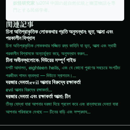
妖怪研究家
\u2014 中国の超自然伝統と幽霊物語を専
門とする民俗学者。
関連記事
চিনা অতিপ্রাকৃতিক লোককথার প্রতি অনুসন্ধান: ভূত, আত্মা এবং
পরকালীন বিশ্বাস
চিনা অতিপ্রাকৃতিক লোককথার সজ্জিত রম্য কাহিনি যা ভূত, আত্মা এবং স্থায়ী
পরকালীন বিশ্বাসকে অন্তর্ভুক্ত করে, অনুসন্ধান করুন
...
চীনা অধীনস্থলোকে: দিউয়ের সম্পূর্ণ গাইড
দশটি আদালত, eighteen hells, এবং যে কোনো পুরাণের সবচেয়ে সংগঠিত
পরজীবন শাসন ব্যবস্থা — দিউতে স্বাগতম।
...
দরজার দেবতা:evil আত্মার বিরুদ্ধে রক্ষাকর্তা
evil আত্মার বিরুদ্ধে রক্ষাকর্তা
...
দরজার দেবতা এবং রক্ষাকর্তা আত্মা: চীন
তীব্র যোদ্ধা যারা আপনার দরজা দিয়ে প্রবেশ করে এবং রান্নাঘরের দেবতা যারা
আপনার পরিবারকে দেখছে — চীনের বাড়ি এবং সম্প্রদায
...