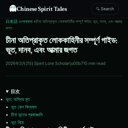
👻
Chinese Spirit Tales
🔍 Search
日本語
»
লোককথা
»
চীনা অতিপ্রাকৃত লোককাহিনীর সম্পূর্ণ গাইড: ভূত, দানব, এবং আত্মার
জগত
চীনা অতিপ্রাকৃত লোককাহিনীর সম্পূর্ণ গাইড:
ভূত, দানব, এবং আত্মার জগত
2026年3月21日
·
Spirit Lore Scholar
\u00b7
15 min read
目次
ভূত: অস্থির মৃত
ভূত কেন বিদ্যমান
চীনা ভূতের প্রকারগুলি
ভূত বিয়ে