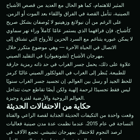
المثير للاهتمام، كما هو الحال مع العديد من قصص الأشباح
الصينية، تتأمل القصة في الفراق واللقاء بعد الموت أو الزمن.
على الرغم من أن نيولانغ وزهينيو لا يُوصفان بشكل صريح
كأشباح، فإن فراقهما الذي يستمر عامًا كاملاً وراء نهر سماوي
لا يمكن عبوره يتناغم مع السرد الحزين للأرواح التي تشتاق إلى
الاتصال في الحياة الآخرة — وهي موضوع متكرر خلال
مهرجان الأشباح (تشونغيوان) في التقليد الصيني.
علاوة على ذلك، يحمل جسر الغراب في حد ذاته رمزية خارقة
للطبيعة. يُنظر إلى الغراب في الفولكلور الصيني غالبًا كرمز
للحظ الجيد أو رسل بين العوالم. إن تجسيد جسر الغراب سنويًا
ليس فقط تجسيدًا لرحمة إلهية ولكن أيضًا تقاطع حيث تتداخل
العوالم الروحية والأرضية لفترة وجيزة.
حكاية من الاحتفالات الحديثة
وقعت واحدة من التكيفات الحديثة الجذابة لقصة الراعي والفتاة
النساجة في عام 2015، عندما نظمت عدة مدن صينية فعاليات
لرصد النجوم للاحتفال بمهرجان تشيشي. تجمع الآلاف في