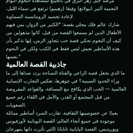
مرصد جبل زهر البرق في نانجينغ لمشاهدة النجوم التوأم
النجمية ألتير (نيولانغ) وفِيغَا (زهينيو) ترتفع في سماء الليل،
لإعادة تجسيد الرومانسية السماوية.
شارك عالم فلك محلي بقصة: "الكثير من الزوار، بمن فيهم
الأطفال الذين لم يسمعوا القصة من قبل، كانوا مذهولين من
كيف أن النجوم تحكي قصة حب تتجاوز الزمن. إنها تذكير بأن
هذه الأساطير تعيش ليس فقط في الكتب ولكن في النجوم
نفسها."
جاذبية القصة العالمية
ما الذي يجعل قصة الراعي والفتاة النساجة يردد صداها إلى ما
وراء الحدود الصينية؟ في جوهرها، تعكس التجارب الإنسانية
العالمية — الحب الذي يكافح مع المسافة، والقواعد المفروضة
من قبل المجتمع أو القدر، والأمل في اللقاء رغم جميع
الصعوبات.
بعيدًا عن خصوصيتها الثقافية، تقارب السرد أساطير مماثلة
موجودة في جميع أنحاء العالم: القصة اليونانية لأورفيوس
ويوريديس، القصة اليابانية تاناباتا (التي تأثرت ذاتها بمهرجان