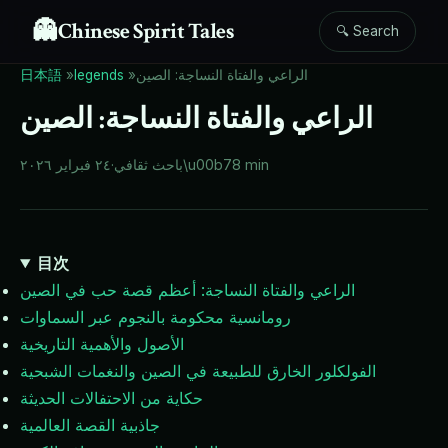
👻
Chinese Spirit Tales
🔍 Search
الراعي والفتاة النساجة: الصين
»
legends
»
日本語
الراعي والفتاة النساجة: الصين
8 min
\u00b7
باحث ثقافي
·
٢٤ فبراير ٢٠٢٦
目次
الراعي والفتاة النساجة: أعظم قصة حب في الصين
رومانسية محكومة بالنجوم عبر السماوات
الأصول والأهمية التاريخية
الفولكلور الخارق للطبيعة في الصين والنغمات الشبحية
حكاية من الاحتفالات الحديثة
جاذبية القصة العالمية