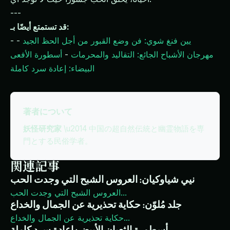
---
قد تستمتع أيضًا بـ:
يين فنغ شوي: فن وضع القبور من أجل الحظ الجيد
-
-
مهرجان الأشباح الجائع: التقاليد والمحرمات
-
أسطورة الأفعى
البيضاء: إعادة سرد كاملة
著者について
妖怪研究家
\u2014 中国の超自然伝統と幽霊物語を専
門とする民俗学者。
関連記事
نيي شياوكيان: العروس الشبح التي وجدت الحب
...
العروس الشبح التي وجدت الحب
جلد مُلوّن: حكاية تحذيرية عن الجمال والخداع
...
حكاية تحذيرية عن الجمال والخداع