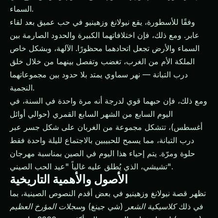
السماء.
وفقًا للأسطورة، يقع نيولانغ وزهينيو في حب عميق بعد لقاء
عابر. ومع ذلك، فإن اختلافاتهما الكبيرة والحدود الصارمة بين
السماء والأرض تجعل اتحادهما محظورًا. الآلهة، وبشكل خاص
الملكة الأم من الغرب، تغضب وتفصل بينهما من خلال خلق
درب التبانة — نهر سماوي يمتد بلا حدود بين مجموعاتهما
النجمية.
ومع ذلك، فإن حبهما قوي لدرجة أنه مرة واحدة في السنة، في
اليوم السابع من الشهر السابع القمري (حوالي أوائل
أغسطس)، تتشكل مجموعة من الغربان على شكل جسر عبر
درب التبانة، مما يسمح للحبيبين بالاجتماع لليلة واحدة فقط
حلوة ومرّة. يتم إحياء هذا اليوم في الصين بمناسبة مهرجان
تشيشي، الذي يُطلق عليه غالباً "عيد الحب الصيني".
الأصول والأهمية التاريخية
تظهر قصة نيولانغ وزهينيو في بعض أقدم النصوص الصينية، بما
في ذلك
كلاسيكية الشعر
(شي جينغ) و
سجلات المؤرخ العظيم