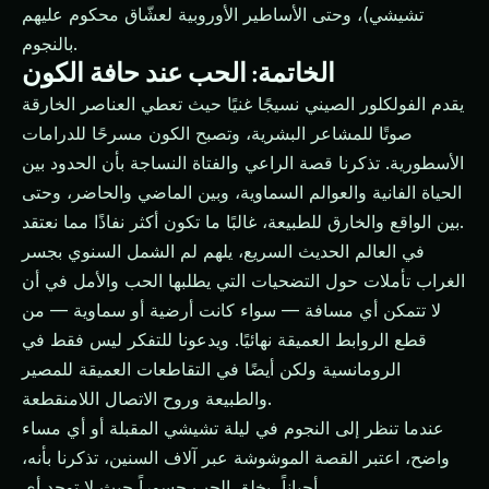
تشيشي)، وحتى الأساطير الأوروبية لعشّاق محكوم عليهم
بالنجوم.
الخاتمة: الحب عند حافة الكون
يقدم الفولكلور الصيني نسيجًا غنيًا حيث تعطي العناصر الخارقة
صوتًا للمشاعر البشرية، وتصبح الكون مسرحًا للدرامات
الأسطورية. تذكرنا قصة الراعي والفتاة النساجة بأن الحدود بين
الحياة الفانية والعوالم السماوية، وبين الماضي والحاضر، وحتى
بين الواقع والخارق للطبيعة، غالبًا ما تكون أكثر نفاذًا مما نعتقد.
في العالم الحديث السريع، يلهم لم الشمل السنوي بجسر
الغراب تأملات حول التضحيات التي يطلبها الحب والأمل في أن
لا تتمكن أي مسافة — سواء كانت أرضية أو سماوية — من
قطع الروابط العميقة نهائيًا. ويدعونا للتفكر ليس فقط في
الرومانسية ولكن أيضًا في التقاطعات العميقة للمصير
والطبيعة وروح الاتصال اللامنقطعة.
عندما تنظر إلى النجوم في ليلة تشيشي المقبلة أو أي مساء
واضح، اعتبر القصة الموشوشة عبر آلاف السنين، تذكرنا بأنه،
أحياناً، يخلق الحب جسوراً حيث لا توجد أي.