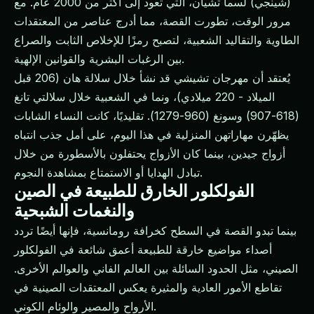
(شينجي) لسما تشيان، التي تعود إلى أكثر من 2000 عام. مع
مرور الوقت، تطورت القصة، مما أدرج عناصر من المعتقدات
الطاوية والتقاليد الشعبية، لتصبح رمزًا للإخلاص الثابت والصراع
بين الرغبات البشرية والقوانين الإلهية.
يُعتقد أن مهرجان تشيشي قد نشأ خلال سلالة هان (206 قبل
الميلاد - 220 ميلادي)، ونما في الشعبية خلال سلالتي تانغ
(618-907) وسونغ (960-1279). تقليديًا، كانت النساء الشابات
يظهّرن مهاراتهن المنزلية في هذا اليوم، على أمل جذب انتباه
أزواج جيدين، بينما كان الأزواج يحتفلون بالأسطورة من خلال
تبادل الهدايا أو الاستمتاع بمشاهدة النجوم.
الفولكلور الخارق للطبيعة في الصين
والنغمات الشبحية
بينما تبدو القصة في السطح كخرافة رومانسية، فإنها أيضًا تردد
أصداء مواضيع خارقة للطبيعة أعمق شائعة في الفولكلور
الصيني، مثل الحدود السائلة بين العالم الفاني والعوالم الأخرى.
تقاطع الأمور العادية والمثيرة يعكس المعتقدات الصينية في
الأرواح والمصير والوئام الكوني.