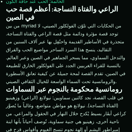
الخاتمة: الحب عند حافة الكون
الراعي والفتاة النساجة: أعظم قصة حب
في الصين
من بين myriad من الحكايات التي تلوّن الفولكلور الصيني، لا
توجد قصة مؤثرة ودائمة مثل قصة الراعي والفتاة النساجة.
متجذرة في الأساطير القديمة واحتُفِل بها عبر آلاف السنين من
التقاليد، ينسج هذا السرد الساحر مواضيع الحب والفراق
والتدخل السماوي، مما يسحر الجماهير في الصين وعبر العالم.
بالنسبة للقراء الغربيين الجدد على الفولكلور الخارق للطبيعة
في الصين، تقدم القصة لمحة جميلة عن كيفية تعانق الأسطورة
والرومانسية تحت السماء الواسعة للخيال الثقافي الصيني.
رومانسية محكومة بالنجوم عبر السماوات
في قلب القصة، نجد كائنين سماويين: نيولانغ (الراعي) وزهينيو
(الفتاة النساجة). نيولانغ هو مواطن متواضع، وغالباً ما يُصوَّر
كراعي أبقَار بسيط يُكدح خلال النهار في الحقول والمراعي. من
ناحية أخرى، زهينيو هي جنية سماوية، تُوصف أحياناً بأنها ابنة
إمبراطور اليشم أو إلهة نجوم تنسج الغيوم وأقواس قزح في