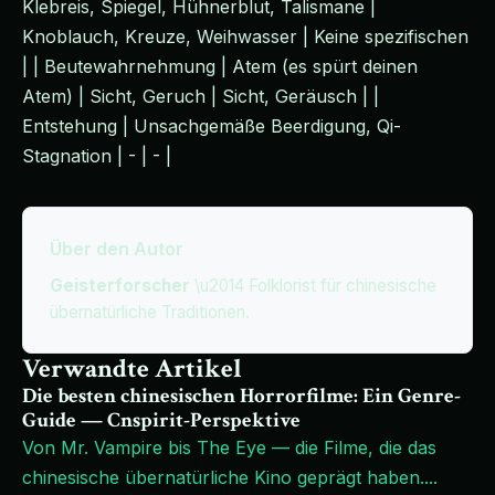
Klebreis, Spiegel, Hühnerblut, Talismane |
Knoblauch, Kreuze, Weihwasser | Keine spezifischen
| | Beutewahrnehmung | Atem (es spürt deinen
Atem) | Sicht, Geruch | Sicht, Geräusch | |
Entstehung | Unsachgemäße Beerdigung, Qi-
Stagnation | - | - |
Über den Autor
Geisterforscher
\u2014 Folklorist für chinesische
übernatürliche Traditionen.
Verwandte Artikel
Die besten chinesischen Horrorfilme: Ein Genre-
Guide — Cnspirit-Perspektive
Von Mr. Vampire bis The Eye — die Filme, die das
chinesische übernatürliche Kino geprägt haben.
...