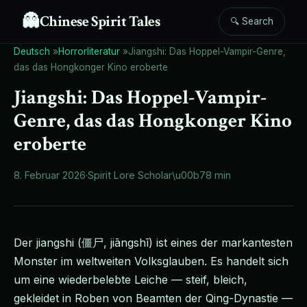
👻
Chinese Spirit Tales
🔍 Search
Deutsch
»
Horrorliteratur
»
Jiangshi: Das Hoppel-Vampir-Genre,
das das Hongkonger Kino eroberte
Jiangshi: Das Hoppel-Vampir-
Genre, das das Hongkonger Kino
eroberte
8. Februar 2026
·
Spirit Lore Scholar
\u00b7
8 min
Der jiangshi (僵尸, jiāngshī) ist eines der markantesten
Monster im weltweiten Volksglauben. Es handelt sich
um eine wiederbelebte Leiche — steif, bleich,
gekleidet in Roben von Beamten der Qing-Dynastie —