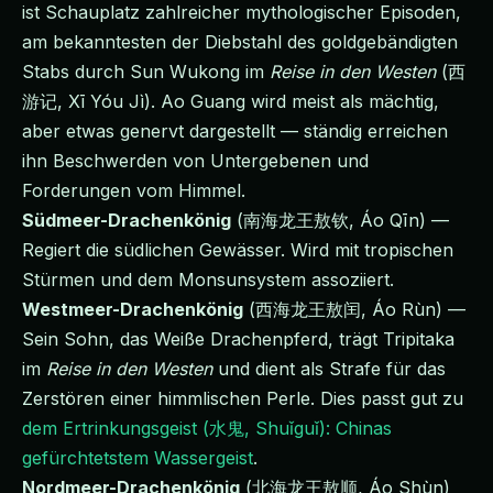
ist Schauplatz zahlreicher mythologischer Episoden,
am bekanntesten der Diebstahl des goldgebändigten
Stabs durch Sun Wukong im
Reise in den Westen
(西
游记, Xī Yóu Jì). Ao Guang wird meist als mächtig,
aber etwas genervt dargestellt — ständig erreichen
ihn Beschwerden von Untergebenen und
Forderungen vom Himmel.
Südmeer-Drachenkönig
(南海龙王敖钦, Áo Qīn) —
Regiert die südlichen Gewässer. Wird mit tropischen
Stürmen und dem Monsunsystem assoziiert.
Westmeer-Drachenkönig
(西海龙王敖闰, Áo Rùn) —
Sein Sohn, das Weiße Drachenpferd, trägt Tripitaka
im
Reise in den Westen
und dient als Strafe für das
Zerstören einer himmlischen Perle. Dies passt gut zu
dem Ertrinkungsgeist (水鬼, Shuǐguǐ): Chinas
gefürchtetstem Wassergeist
.
Nordmeer-Drachenkönig
(北海龙王敖顺, Áo Shùn)