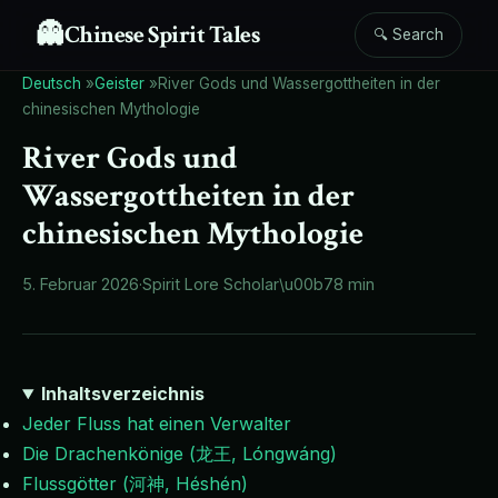
👻
Chinese Spirit Tales
🔍 Search
Deutsch
»
Geister
»
River Gods und Wassergottheiten in der
chinesischen Mythologie
River Gods und
Wassergottheiten in der
chinesischen Mythologie
5. Februar 2026
·
Spirit Lore Scholar
\u00b7
8 min
Inhaltsverzeichnis
Jeder Fluss hat einen Verwalter
Die Drachenkönige (龙王, Lóngwáng)
Flussgötter (河神, Héshén)