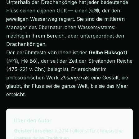
Unterhalb der Drachenkönige hat jeder bedeutende
Fluss seinen eigenen Gott — einen 河神, der den
jeweiligen Wasserweg regiert. Sie sind die mittleren
Manager des übernatürlichen Wassersystems:
mächtig in ihrem Bereich, aber untergeordnet den
Drachenkönigen.
Der berühmteste von ihnen ist der
Gelbe Flussgott
(河伯, Hé Bó), der seit der Zeit der Streitenden Reiche
(475–221 v. Chr.) belegt ist. Er erscheint im
philosophischen Werk
Zhuangzi
als eine Gestalt, die
glaubt, ihr Fluss sei die ganze Welt, bis sie das Meer
erreicht.
Über den Autor
Geisterforscher
\u2014 Folklorist für chinesische
übernatürliche Traditionen.