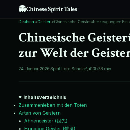
👻
Chinese Spirit Tales
Deutsch
»
Geister
»
Chinesische Geisterüberzeugungen: Ein u
Chinesische Geiste
zur Welt der Geiste
24. Januar 2026
·
Spirit Lore Scholar
\u00b7
8 min
Inhaltsverzeichnis
Zusammenleben mit den Toten
Arten von Geistern
Ahnengeister (祖先)
Hungrige Geister (饿鬼)