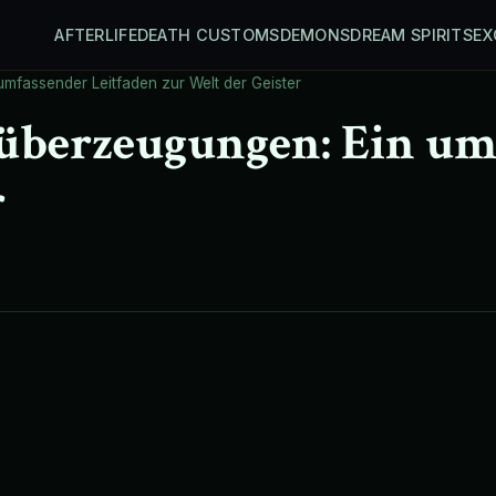
AFTERLIFE
DEATH CUSTOMS
DEMONS
DREAM SPIRITS
EX
mfassender Leitfaden zur Welt der Geister
rüberzeugungen: Ein um
r