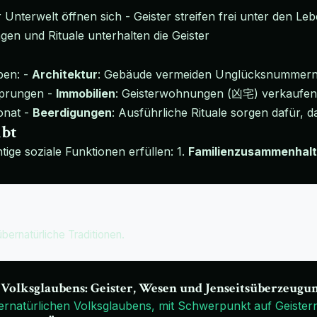
 Unterwelt öffnen sich - Geister streifen frei unter den
en und Rituale unterhalten die Geister
ben: -
Architektur
: Gebäude vermeiden Unglücksnummern 
sprungen -
Immobilien
: Geisterwohnungen (凶宅) verkaufen 
onat -
Beerdigungen
: Ausführliche Rituale sorgen dafür, da
ibt
tige soziale Funktionen erfüllen: 1.
Familienzusammenhalt
übernatürliche Traditionen.
 Volksglaubens: Geister, Wesen und Jenseitsüberzeugu
ernatürlichen Volksglaubens, mit Schwerpunkt auf Geister