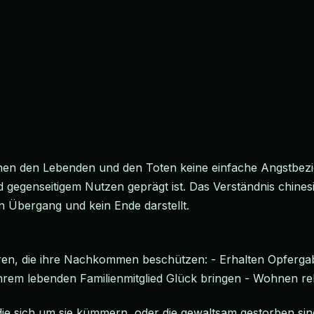
schen den Lebenden und den Toten keine einfache Angstbez
nd gegenseitigem Nutzen geprägt ist. Das Verständnis chines
n Übergang und kein Ende darstellt.
ahren, die ihre Nachkommen beschützen: - Erhalten Opferg
rem lebenden Familienmitglied Glück bringen - Wohnen rela
ie sich um sie kümmern, oder die gewaltsam gestorben sin