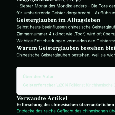
- Siebter Monat des Mondkalenders - Die Tore der
für umherirrende Geister dargebracht - Aufführung
Geisterglauben im Alltagsleben
Selbst heute beeinflussen chinesische Geisterglau
Zimmernummer 4 (klingt wie „Tod“) wird oft über
Wichtige Entscheidungen vermeiden den Geisterm
Warum Geisterglauben bestehen ble
Chinesische Geisterglauben bestehen, weil sie wich
Über den Autor
Geisterforscher
\u2014 Folklorist für chinesische 
Verwandte Artikel
Erforschung des chinesischen übernatürlichen
Entdecke das reiche Geflecht des chinesischen üb