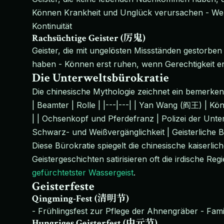
Können Krankheit und Unglück verursachen - Werd
Kontinuität
Rachsüchtige Geister (厉鬼)
Geister, die mit ungelösten Missständen gestorbe
haben - Können erst ruhen, wenn Gerechtigkeit erre
Die Unterweltsbürokratie
Die chinesische Mythologie zeichnet ein bemerkens
| Beamter | Rolle | |---|---| | Yan Wang (阎王) | Kö
| | Ochsenkopf und Pferdefranz | Polizei der Unte
Schwarz- und Weißvergänglichkeit | Geisterliche B
Diese Bürokratie spiegelt die chinesische kaiserli
Geistergeschichten satirisieren oft die irdische R
gefürchtetster Wassergeist
.
Geisterfeste
Qingming-Fest (清明节)
- Frühlingsfest zur Pflege der Ahnengräber - Fami
Hungriges Geisterfest (中元节)