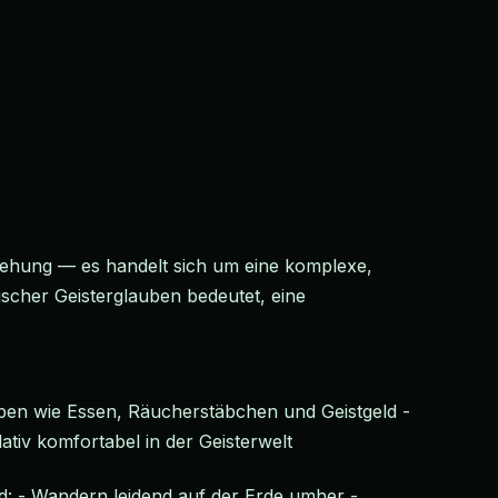
iehung — es handelt sich um eine komplexe,
ischer Geisterglauben bedeutet, eine
aben wie Essen, Räucherstäbchen und Geistgeld -
tiv komfortabel in der Geisterwelt
d: - Wandern leidend auf der Erde umher -