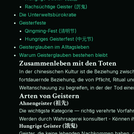
Rachsüchtige Geister (厉鬼)
Die Unterweltsbürokratie
Geisterfeste
Qingming-Fest (清明节)
Hungriges Geisterfest (中元节)
Geisterglauben im Alltagsleben
Warum Geisterglauben bestehen bleibt
Zusammenleben mit den Toten
In der chinesischen Kultur ist die Beziehung zwi
fortdauernde Beziehung, die von Pflicht, Ritual u
Weltanschauung zu begreifen, in der der Tod eine
Arten von Geistern
Ahnengeister (祖先)
Die wichtigste Kategorie — richtig verehrte Vorf
Werden durch Wahrsagerei konsultiert - Können ih
Hungrige Geister (饿鬼)
Geister, die keine lebenden Nachkommen haben, d