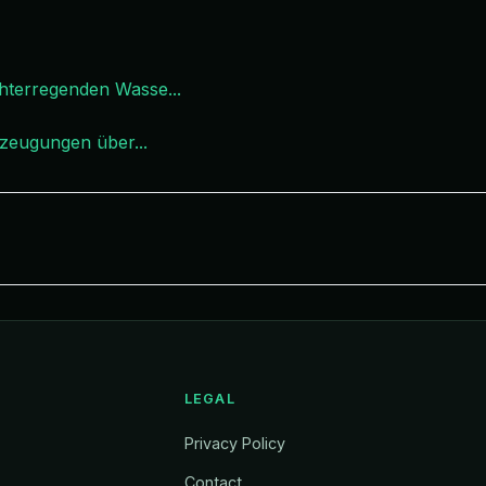
chterregenden Wasse
...
erzeugungen über
...
LEGAL
Privacy Policy
Contact