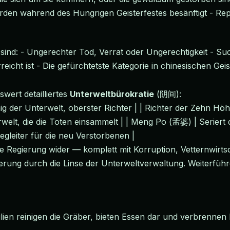
en während des Hungrigen Geisterfestes besänftigt - Repr
n sind: - Ungerechter Tod, Verrat oder Ungerechtigkeit - 
icht ist - Die gefürchtetste Kategorie in chinesischen Gei
wert detailliertes
Unterweltbürokratie
(阴间):
nig der Unterwelt, oberster Richter | | Richter der Zehn Höh
rwelt, die die Toten einsammelt | | Meng Po (孟婆) | Seriert
egleiter für die neu Verstorbenen |
che Regierung wider — komplett mit Korruption, Vetternwirt
egierung durch die Linse der Unterweltverwaltung. Weiterfü
lien reinigen die Gräber, bieten Essen dar und verbrennen