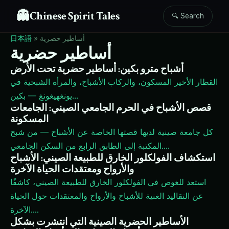
👻
Chinese Spirit Tales
🔍 Search
أساطير حضرية
»
日本語
أساطير حضرية
أشباح مترو بكين: أساطير حضرية تحت الأرض
القطار الأخير المسكون، والركاب الأشباح، والمرأة الشبحية في
...
يونغهيغونغ — بكين
قصص الأشباح في الحرم الجامعي الصيني: الجامعات
المسكونة
كل جامعة صينية لديها قصتها الخاصة عن الأشباح — من شبح
...
المكتبة إلى الطابق الرابع من السكن الجامعي.
استكشاف الفولكلور الخارق للطبيعة الصيني: الأشباح
والأرواح ومعتقدات الحياة الآخرة
استعد للغوص في الفولكلور الخارق للطبيعة الصيني، كاشفًا
عن التقاليد الغنية للأشباح والأرواح والمعتقدات حول الحياة
...
الآخرة.
الأساطير الحضرية الصينية التي انتشرت بشكل