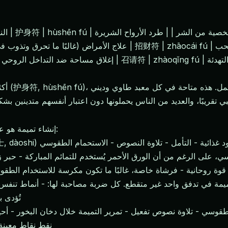
أكثر تم
إنشاء تميمة هو عمل طقوسي، وليس مجرد تمرين في الكتابة. تشمل العملية:
فسه من خلال: - الصيام أو قيود غذائية - التأمل - تلاوة النصوص - الاستحمام الطقوسي
 له قوة روحانية - فرشاة خاصة، غالبًا ما تكون مكرسة للاستخدام الط
يمة في تدفق واحد غير متقطع. كل ضربة مصاحبة لها: - أنماط تنفس م
همسات - إشارات 
نقط نقاط معينة 