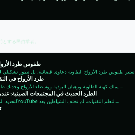
専門とする民俗学者。
طقوس طرد الأرواح
طرد الأرواح في الثق
...
يملك كهنة الطاوية ورهبان البوذية ووسطاء الأرواح وجدتك طرقًا مختلفة للتعامل مع الأشباح. تتضمن بعض الطرق التمائم.
الطرد الحديث في المجتمعات الصينية: عندم
...
يستخدم المعالجون الطاويون الآن تطبيق WeChat لتحديد المواعيد وYouTube لتعلم التقنيات. لم تختفِ الشياطين بعد.
ت