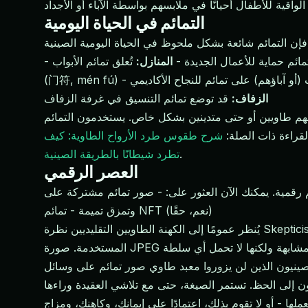
التمائم في الحياة اليومية
تمائم حماية للأعمال الجديدة -
المنازل:
تُعلق تمائم الأبواب
-
و آباؤهم) على تمائم للنجاح الأكاديمي -
الزفاف:
قد توضع تمائم التنسيق في غرفة الزفاف
نفسهم طاويين أو حتى متدينين بشكل خاص. يستخدمون التمائم
قراءة ذات الصلة:
شرح طقوس طرد الأرواح الطاوية: كيف
.
تطرد شيطانًا بالطريقة الصينية
العصر الرقمي
ور على: - صور تمائم مشتركة على WeChat وWeibo - تطبيقات تُنتج تمائم "مخصصة" بناءً على تاريخ ميلادك - معابد عبر الإنترنت ستكتب لك
وتمزق تميمة - تمائم NFT (نعم، حقًا)
يُنظر عمومًا إلى الكهنة الطاويين التقليديين نظرة Skepticism للتمائم الرقمية. تأتي قوة التميمة، وفقًا للفهم التقليدي، من تنمية الكاهن الروحية، عملية الطقوس للإبداع، والمواد الفيزيائية
ب الصينيون الذين لن يزوروا معبد طاوي صور تمائم على وسائل
ها - أو لا تقوم بذلك، اعتمادًا على إيمانك، وكاهنك، ومزاج