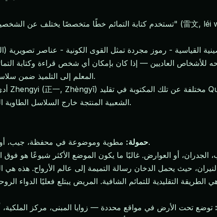
تستخدم كتابة التمائم خطًا متخصصًا يختلف عن الشخصيات الصينية العادية. يُطلق على ه
 القياسية - رموز مجردة تمثل القوى الكونية - عناصر تصويرية (النج
لأشخاص العاديين — إذا كان بإمكان أي شخص قراءة وكتابة التمائ
المعلم إلى التلميذ ضمن سلاسل طاوية محددة، وتستخدم سلاسل مختلفة خطوطًا مختلفة.
أدى هذا
الشعبية المنتجة خارج السلاسل الطاوية الرسمية. التنوع هائل - لا يوجد "ألفبا تشكيل" واحد للتميمات.
مطوية وموضوعة في محفظة، جيب، أو حقيبة تمائم. تُحمل تمائم الحماية بهذه الطريقة بشكل شائع.
حمولة:
ي الطريقة التقليدية للتمائم الشافية. المريض يبتلع فعليًا الدواء ا