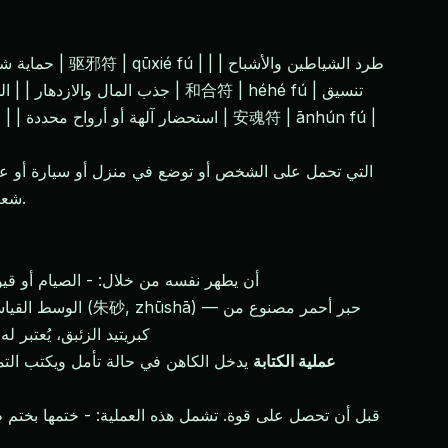
شعبي تقريبًا، والعديد من الناس يحملونها دون اعتبار أنفسهم متدينين بشكل خاص — إنها ممارسات ثقافية، مثل الطرق على الخشب.
قبل الكتابة، يجب على الكاهن الطاوي (道士, dàoshi) أن يطهر ن
كبريتيد الزئبق، يُعتبر
3. عملية الكتابة
يدخل الكاهن في حالة تأمل ويكتب التم