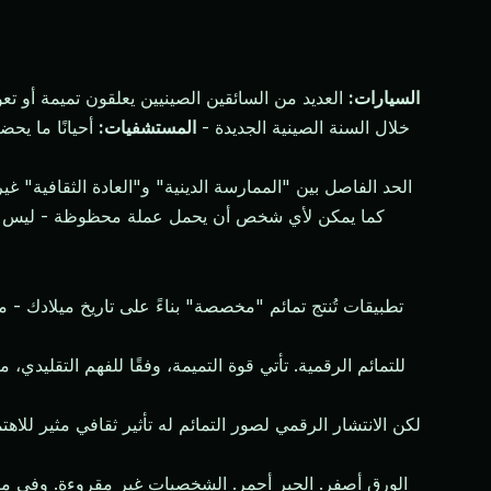
السيارات:
العديد من السائقين الصينيين يعلقون تميمة أو تعو
(门符, mén fú) خلال السنة الصينية الجديدة -
المستشفيات:
أحيانًا ما يحض
الحد الفاصل بين "الممارسة الدينية" و"العادة الثقافية" 
كما يمكن لأي شخص أن يحمل عملة محظوظة - ليس بقوة 
لكن الانتشار الرقمي لصور التمائم له تأثير ثقافي مثير للاه
الورق أصفر. الحبر أحمر. الشخصيات غير مقروءة. وفي مكان م