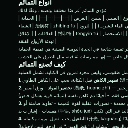
أنواع التمائم
تؤدي التمائم أغراضًا مختلفة وتصنف وفقًا لذلك:
| النوع | الصيني | بينيين | الغرض | |---|---|---|---| | الحماية | 护身符 | hùshēn fú | حماية شخصية من الشر | | طرد الأرواح الشريرة | 驱邪符 | qūxié fú | طرد الشياطين والأشباح | |
الشفاء | 治病符 | zhìbìng fú | علاج الأمراض (غالبًا ما تحرق وتذوب في الماء للشرب) | | الثروة | 招财符 | zhāocái fú | جذب المال والازدهار | | الحب | 和合符 | héhé fú | تنسيق
العلاقات | | الإغلاق | 封印符 | fēngyìn fú | إغلاق مساحة ضد التداخل الروحي | | الاستحضار | 召请符 | zhàoqǐng fú | استحضار آلهة أو أرواح محددة | | التهدئة | 安魂符 | ānhún fú |
تهدئة الأرواح القلقة |
يمة شائعة في الحياة اليومية الصينية هي تميمة الحماية (护身符, hùshēn fú)، التي تحمل على الشخص أو توضع في منزل أو سيارة أو عمل. هذه متاحة في كل معبد طاوي وديني
كيف تُصنع التمائم
1. تطهير الكاهن
2. تحضير المواد
- ورق أصفر (黄纸, huáng zhǐ) — الوسط القياسي، على الرغم من أن الورق الأحمر يُستخدم للتمائم المباركة - حبر زنجفر (朱砂, zhūshā) — حبر أحمر مصنوع من
قوسي فقط - أحيانًا دم كاهن نفسه (لتمائم قوية بشكل خاص)
حددة - تصورات عقلية لقوة التميمة - تعاويذ صامتة أو
يد (手诀, shǒu jué) تُؤدى باليد غير التي تكتب
4. التفعيل
يجب تفعيل تميمة مكتملة (开光, kāiguāng) قبل أن تحصل على قوة. تشمل هذه العملية: - ختمها بختم طقوسي - تلاوة نصوص تفعيل - تمرير التميمة خلال دخان البخور - أحيانًا
بالزنجفر (مشابه لـ "نقط العيون" في لوحة التنين لإحيائها)