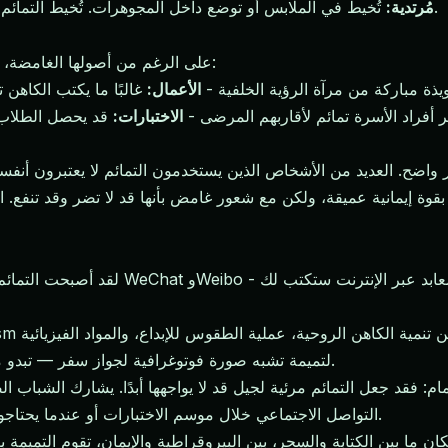
تُخيط في الملابس أو توضع داخل المجوهرات. تُخيط التمائم الواقية للأطفال أحيانًا في ملابسهم بواسطة الآباء أو الأجداد.
مُرتدية:
على الرغم من أصولها الغامضة، فإن التمائم شائعة بشكل ملحوظ في الحياة اليومية الصينية:
يذة مباركة من مرآة الرؤية الخلفية -
الأعمال:
غالبًا ما يكتب الكاهن 
ر أفراد الأسرة تمائم لأقاربهم المرضى -
الاختبارات:
قد يحصل الطلاب (أ
غير واضح. العديد من الأشخاص الذين يستخدمون التمائم لا يعتبرون أ
إيمانية عميقة، ولكن مع شعور غامض بأنها قد لا تضر وقد تنفع. ال
لقد أصبحت التمائم رقمية. يمكنك الآن العث
المستخدمة. صورة JPEG لتميمة تشبه صورة فوتوغرافية لجواز سفر — تبدو مشابهة ولكنها لا تحمل أي سلطة.
تمام: فقد جعل التمائم مرئية لجيل قد لا يواجهها أبدًا. يشارك الشبا
التواصل الاجتماعي خلال موسم الاختبارات أو عندما يحتاجون إلى الحظ. تستمر الصيغة، حتى مع تلاشي العقيدة وراءها.
ا بين الكتابة والسحر، بين البيروقراطية والإيمان، تقوم التميمة بعمل