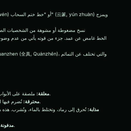
- نسخ مضغوطة أو مشوهة من الشخصيات الصينية
الخط غامض عن عمد. جزء من قوته يأتي من عدم وضوحه ل
ملصقة على الأبواب، الجدران، أو العوارض. غالبًا ما يكون الموضع الأكثر شيوعًا هو فوق الباب الأمامي للمنزل، مواجهة للخارج لطرد الأرواح الشريرة.
معلقة:
تُضرم فيها النيران، حيث يحمل الدخان رسالة التميمة إلى عالم الأرواح. هذه هي الطريقة القياسية للتمائم التي هي التماسات أو أوامر للأرواح.
محترقة:
مذابة:
تُحرق إلى رماد، وتختلط بالماء، وتُشرب. هذه ه
توضع تحت الأرض في مواقع محددة — زوايا المبنى، مركز الملكية، أو عند موقع قبر. تُستخدم التمائم الدفينة غالبًا بهذه الطريقة.
مدفونة: