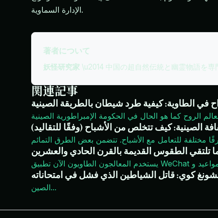
الإدارة السماوية.
著者について
妖怪研究家
\u2014 中国の超自然伝統と幽霊物語を
関連記事
 في الطاوية: كيفية طرد شيطان بالطريقة الصينية
افة الصينية: كيف تتخلص من الأشباح (وفقًا للتقاليد)
ا تلتقي الطقوس القديمة بالقرن الحادي والعشرين
شونغ كوي: قاتل الشياطين الذي فشل في امتحاناته
...
الصين