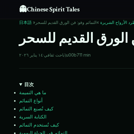
👻
Chinese Spirit Tales
رد الأرواح الشريرة
»
التمائم وفو: فن الورق القديم للسحر
»
日本語
ن الورق القديم للسحر
11 min
\u00b7
باحث ثقافي
·
١٤ يناير ٢٠٢٦
目次
ما هي التميمة
أنواع التمائم
كيف تُصنع التمائم
الكتابة السرية
كيف تُستخدم التمائم
التمائم في الحياة اليومية