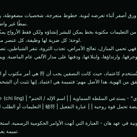
نمطًا غير واضح. قد تخلط بينها وبين الخط العربي التجريدي أو رسم طفل.
ن التعليمات مكتوبة بخط يمكن للبشر إنشاؤه ولكن فقط الأرواح يمكنه
لوحة: كل ضربة لها وظيفة، كل عنصر موضوع بشكل متعمد، وإذا أخطأت في بناء الجملة، فلن تعمل.
ي. فهي تحمي المنازل، تعالج الأمراض، تجذب الثروة، تنفر الشياطين، تض
تميمة يعزز فكرة أنها وثيقة رسمية ذات قوة قانونية في عالم الأرواح.