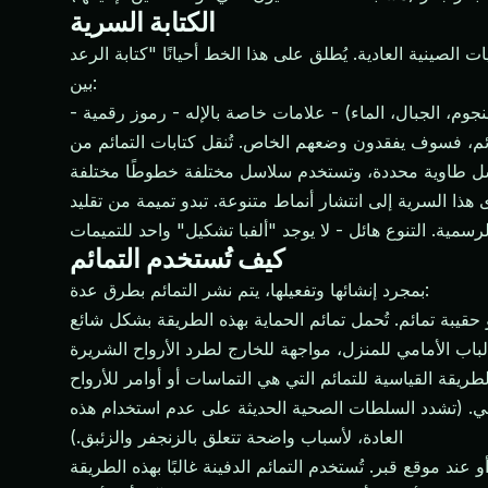
الكتابة السرية
ذا الخط أحيانًا "كتابة الرعد" (雷文, léi wén) أو "خط ختم السحاب" (云篆, yún zhuàn) ويمزج
بين:
وم، الجبال، الماء) - علامات خاصة بالإله - رموز رقمية
م، فسوف يفقدون وضعهم الخاص. تُنقل كتابات التمائم من
 السرية إلى انتشار أنماط متنوعة. تبدو تميمة من تقليد Zhengyi (正一, Zhèngyī) مختلفة عن تلك المكتوبة في تقليد Quanzhen (全真, Quánzhēn)، والتي تختلف عن التمائم
كيف تُستخدم التمائم
بمجرد إنشائها وتفعيلها، يتم نشر التمائم بطرق عدة:
لروحي. (تشدد السلطات الصحية الحديثة على عدم استخدام هذه
العادة، لأسباب واضحة تتعلق بالزنجفر والزئبق.)