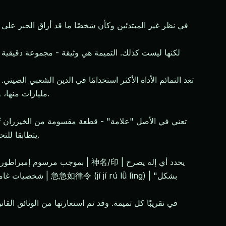
لكنها ليست كذلك. التميمة هي وثيقة - مجموعة دقيقية م
تعد التمائم الأداة الأكثر استخدامًا في الدين الشعبي الصين
مليارات منها، وحرقها، وارتداؤها، وابتلاعها، ودفنها على مدار الألفي عام الماضية. ويمكن القول إنها التقنية الأكثر نجاحًا في التاريخ الديني الصيني.
يتطابقا للتحقق من الهوية. هذا الأصل مهم: فتميمة هي اعتماد. إنها تثبت أن الشخص الذي يستخدمها لديه سلطة ضمن البيروقراطية السماوية.