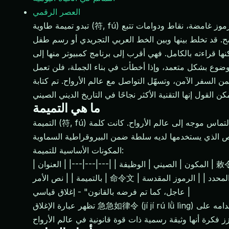
العصر الرقمي
تبدو تميمة طاوية (符, fú) في نظر غير المبتدئين وكأن شخصًا ما قد أراق الحبر على ورق أصفر أثناء تعرضه لنوبة. خطوط متعرجة، شخصيات مضغوطة، رموز غامضة، نقاط ودوامات تتبع
ا قراءته بالكامل. فهي أقرب إلى برنامج كمبيوتر منها إلى
من السفر الآمن، وتسهّل التواصل مع عالم الأرواح. تم كتابة
ما هي التميمة
التميمة (符, fú) هي أمر مكتوب أو التماس موجه إلى عالم الأرواح. كانت كلمة 符 تعني في الأصل "علامة" - قطعة مقسومة من الخيزران تُستخدم كاعتماد، حيث كانت النصفين يجب أن
المكونات الأساسية للتميمة:
| المكون | الصيني | الوظيفة | |---|---|---| | العنوان | 敕令 (chì lìng) | "بموجب مرسوم إمبراطوري" - يستدعي السلطة السماوية | | اسم الإله / الختم | 神名/印 | يحدد أي إله يصرح
بالتميمة | | نص الأمر | 命令文 | التعليمات أو الطلب المحدد | | الرموز المقدسة | 秘符 | شخصيات غامضة تحمل قوة روحية | | عبارة التفعيل | 急急如律令 (jí jí rú lǜ lìng) | "بشكل
عاجل، كما تم فرضه بالقانون" - إغلاق قياسي |
تظهر عبارة الإغلاق 急急如律令 (jí jí rú lǜ lìng) في تقريبًا كل تميمة. وقد تم استعارتها من الوثائق القانونية في عهد هان - العبارة التي أنهت الأوامر الحكومية الرسمية. استخدامه على