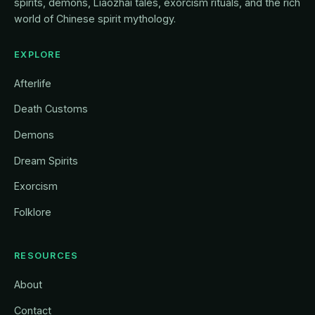
spirits, demons, Liaozhai tales, exorcism rituals, and the rich
world of Chinese spirit mythology.
EXPLORE
Afterlife
Death Customs
Demons
Dream Spirits
Exorcism
Folklore
RESOURCES
About
Contact