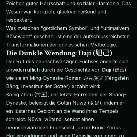
Zeichen guter Herrschaft und sozialer Harmonie. Das
Wesen war königlich, glückverheißend und
respektiert.
Was zwischen "göttlichem Symbol" und "ultimativem
Bösewicht" geschah, ist eine der aufschlussreichsten
Transformationen der chinesischen Mythologie.
Die Dunkle Wendung: Daji (妲己)
Der Ruf des neunschwänzigen Fuchses änderte sich
unwiderruflich durch die Geschichte von
Daji
(妲己),
wie sie im Ming-Dynastie-Roman
封神演义
(Fēngshén
Bǎng, Investitur der Götter) erzählt wird:
König Zhou (纣王), der letzte Herrscher der Shang-
Dynastie, beleidigt die Göttin Nüwa (女娲), indem er
ein lüsternes Gedicht an die Wand ihres Tempels
schreibt. Nüwa, wütend, sendet einen
neunschwänzigen Fuchsgeist, um in König Zhous
Hof einzudringen und seine Dynastie von innen zu