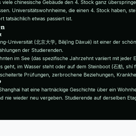
ass viele chinesische Gebäude den 4. Stock ganz überspringe
n. Universitätswohnheime, die einen 4. Stock haben, stell
 tatsächlich etwas passiert ist.
en
t
-Universität (北京大学, Běijīng Dàxué) ist einer der schö
ählungen der Studierenden.
ehnten im See (das spezifische Jahrzehnt variiert mit je
s geht, im Wasser steht oder auf dem Steinboot (石舫, shí fǎng
escheiterte Prüfungen, zerbrochene Beziehungen, Krankhei
9
hanghai hat eine hartnäckige Geschichte über ein Wohnhe
nie wieder neu vergeben. Studierende auf derselben Etage 