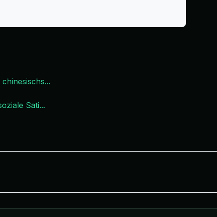
 chinesischs
...
oziale Sati
...