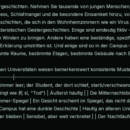
tergeschichten. Nehmen Sie tausende von jungen Menschen,
ress, Schlafmangel und die besondere Einsamkeit hinzu, v
schichten, die sich in den Wohnheimzimmern wie ein Virus 
teristischen Geistergeschichten. Einige sind eindeutig fikt
nden zu bringen. Andere haben eine beständige, spezifisc
 Erklärung umstritten ist. Und einige sind so in der Campus-
immte Räume, bestimmte Etagen, bestimmte Gebäude nach E
hen Universitäten weisen bemerkenswert konsistente Muste
-------|--------------------------------------------------------
mmer leer; der Student, der dort schlief, starb/verschwand
ngt wie 死 sǐ, "Tod") | Äußerst häufig | | Die Mitternachtsb
mmer-Spiegel | Ein Gesicht erscheint im Spiegel, das nicht da
ampus hat eine dunkle Geschichte | Häufig an älteren Unive
er bleiben | Sensibel, aber weit verbreitet | | Der Nachtlä