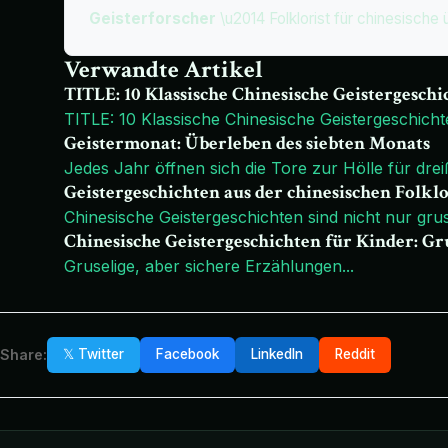
Geisterforscher
\u2014 Folklorist für chinesische 
Verwandte Artikel
TITLE: 10 Klassische Chinesische Geistergeschi
TITLE: 10 Klassische Chinesische Geistergeschicht
Geistermonat: Überleben des siebten Monats
Jedes Jahr öffnen sich die Tore zur Hölle für dre
Geistergeschichten aus der chinesischen Folkl
Chinesische Geistergeschichten sind nicht nur grus
Chinesische Geistergeschichten für Kinder: Gr
Gruselige, aber sichere Erzählungen
...
Share:
𝕏 Twitter
Facebook
LinkedIn
Reddit