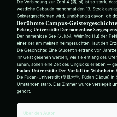
Die Verbindung zur Zahl 4 (四, sì) ist so stark, d
westliche Gebäude manchmal den 13. Stock auslasse
Geistergeschichten wird, unabhängig davon, ob dort
Berühmte Campus-Geistergeschicht
Peking-Universität: Der namenlose Seegespens
Der namenlose See (未名湖, Wèimíng Hú) der Peking
einer der am meisten heimgesuchten, laut den Erz
Die Geschichte: Eine Studentin ertrank vor Jahrz
ihr Geist gesehen werden, wie sie entlang des Ufer
sehen, sollen eine Zeit des Unglücks erleben — g
Fudan-Universität: Der Vorfall im Wohnheim 
Die Fudan-Universität (复旦大学, Fùdàn Dàxué) in S
Umständen starb. Das Zimmer wurde versiegelt und 
gehört.
Über den Autor