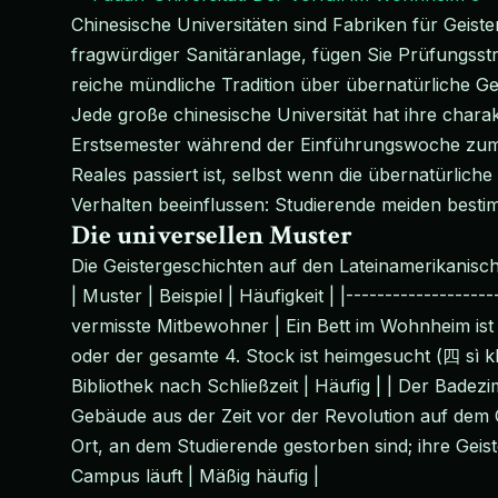
Chinesische Universitäten sind Fabriken für Geis
fragwürdiger Sanitäranlage, fügen Sie Prüfungsst
reiche mündliche Tradition über übernatürliche Ge
Jede große chinesische Universität hat ihre charak
Erstsemester während der Einführungswoche zum Wi
Reales passiert ist, selbst wenn die übernatürliche
Verhalten beeinflussen: Studierende meiden best
Die universellen Muster
Die Geistergeschichten auf den Lateinamerikanisc
| Muster | Beispiel | Häufigkeit | |-------------------
vermisste Mitbewohner | Ein Bett im Wohnheim ist i
oder der gesamte 4. Stock ist heimgesucht (四 sì kli
Bibliothek nach Schließzeit | Häufig | | Der Badezi
Gebäude aus der Zeit vor der Revolution auf dem C
Ort, an dem Studierende gestorben sind; ihre Geist
Campus läuft | Mäßig häufig |