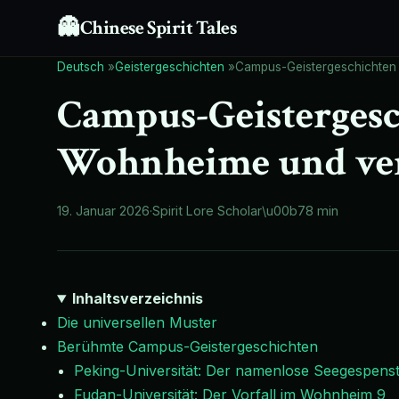
👻
Chinese Spirit Tales
Deutsch
»
Geistergeschichten
»
Campus-Geistergeschichten 
Campus-Geistergesc
Wohnheime und ver
19. Januar 2026
·
Spirit Lore Scholar
\u00b7
8 min
Inhaltsverzeichnis
Die universellen Muster
Berühmte Campus-Geistergeschichten
Peking-Universität: Der namenlose Seegespens
Fudan-Universität: Der Vorfall im Wohnheim 9