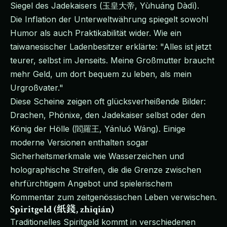
Siegel des Jadekaisers (玉皇大帝, Yùhuáng Dàdì).
Die Inflation der Unterweltwährung spiegelt sowohl
Humor als auch Praktikabilität wider. Wie ein
taiwanesischer Ladenbesitzer erklärte: "Alles ist jetzt
teurer, selbst im Jenseits. Meine Großmutter braucht
mehr Geld, um dort bequem zu leben, als mein
Urgroßvater."
Diese Scheine zeigen oft glücksverheißende Bilder:
Drachen, Phönixe, den Jadekaiser selbst oder den
König der Hölle (閻羅王, Yánluó Wáng). Einige
moderne Versionen enthalten sogar
Sicherheitsmerkmale wie Wasserzeichen und
holographische Streifen, die die Grenze zwischen
ehrfürchtigem Angebot und spielerischem
Kommentar zum zeitgenössischen Leben verwischen.
Spiritgeld (紙錢, zhǐqián)
Traditionelles Spiritgeld kommt in verschiedenen