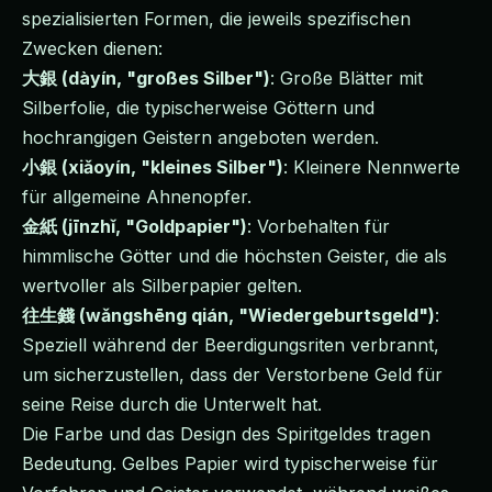
spezialisierten Formen, die jeweils spezifischen
Zwecken dienen:
大銀 (dàyín, "großes Silber")
: Große Blätter mit
Silberfolie, die typischerweise Göttern und
hochrangigen Geistern angeboten werden.
小銀 (xiǎoyín, "kleines Silber")
: Kleinere Nennwerte
für allgemeine Ahnenopfer.
金紙 (jīnzhǐ, "Goldpapier")
: Vorbehalten für
himmlische Götter und die höchsten Geister, die als
wertvoller als Silberpapier gelten.
往生錢 (wǎngshēng qián, "Wiedergeburtsgeld")
:
Speziell während der Beerdigungsriten verbrannt,
um sicherzustellen, dass der Verstorbene Geld für
seine Reise durch die Unterwelt hat.
Die Farbe und das Design des Spiritgeldes tragen
Bedeutung. Gelbes Papier wird typischerweise für