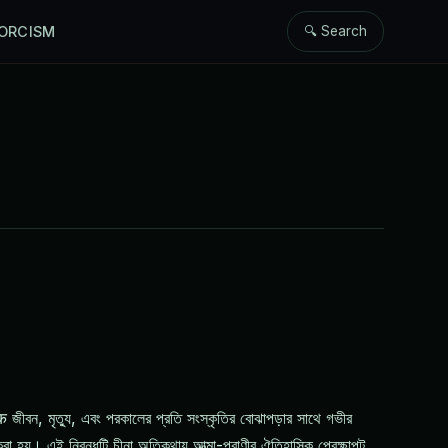
ORCISM
🔍 Search
्कि জীবন, মৃত্যু, এবং পরকালের প্রতি সংস্কৃতির বোঝাপড়ার সাথে গভীর
রা হয়। এই নিবন্ধটি চীনা অতিকথায় আত্মা-প্রাণীর ঐতিহাসিক প্রেক্ষাপট