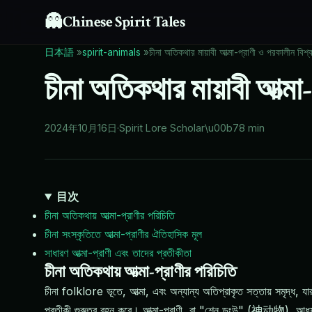
👻
Chinese Spirit Tales
日本語
»
spirit-animals
»
চীনা অতিকথার মায়াবী আত্মা-প্রাণী ও পরকালীন বিশ্
চীনা অতিকথার মায়াবী আত্মা
2024年10月16日
·
Spirit Lore Scholar
\u00b7
8 min
目次
চীনা অতিকথায় আত্মা-প্রাণীর পরিচিতি
চীনা সংস্কৃতিতে আত্মা-প্রাণীর ঐতিহাসিক মূল
সাধারণ আত্মা-প্রাণী এবং তাদের প্রতীকীতা
চীনা অতিকথায় আত্মা-প্রাণীর পরিচিতি
চীনা folklore ভূতে, আত্মা, এবং অন্যান্য অতিপ্রাকৃত সত্তায় সমৃদ্ধ, যার
প্রতীকী গুরুত্ব বহন করে। আত্মা-প্রাণী, বা "শেন ডংউ" (神动物), আধ্যাত্মিক