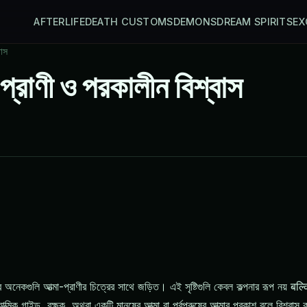
AFTERLIFE
DEATH CUSTOMS
DEMONS
DREAM SPIRITS
EX
বাস
-প্রাণী ও পরকালীন বিশ্বাস
 অনেকগুলি আত্মা-প্রাণীর চিত্রের সাথে জড়িত। এই সৃষ্টিগুলি কেবল কল্পনার রূপ নয় बल
 গাইড, রক্ষক, অথবা একটি মানুষের আত্মা বা পূর্বপুরুষের আত্মার প্রকাশ বলে বিশ্বাস ক