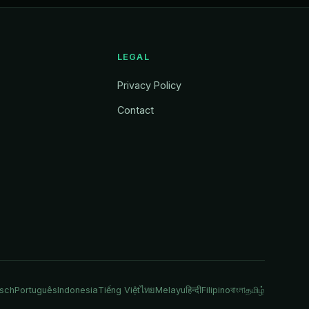
LEGAL
Privacy Policy
Contact
sch
Português
Indonesia
Tiếng Việt
ไทย
Melayu
हिन्दी
Filipino
বাংলা
தமிழ்