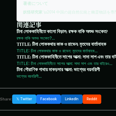
著者について
妖怪研究家
\u2014 中国の超自然伝統と幽霊物語を
関連記事
চীনা লোককাহিনীতে কালো বিড়াল: রক্ষক নাকি অশুভ সংকেত?
রক্ষক নাকি অশুভ সংকেত?
...
TITLE: চীনা লোককথায় কাক ও রাভেন: মৃতদের বার্তাবাহক
TITLE: চীনা লোককথায় কাক ও রাভেন: মৃতদের বার্তাবাহক
...
TITLE: চীনা লোককাহিনীতে সাপের আত্মা: সাদা সাপ এবং তার ব
TITLE: চীনা লোককাহিনীতে সাপের আত্মা: সাদা সাপ এবং তার বাইরেও
...
চীনা পৌরাণিক গাথায় মাকড়সার আত্মা: ভাগ্যের বয়নশিল্পী
ভাগ্যের বয়নশিল্পী
...
Share:
𝕏 Twitter
Facebook
LinkedIn
Reddit