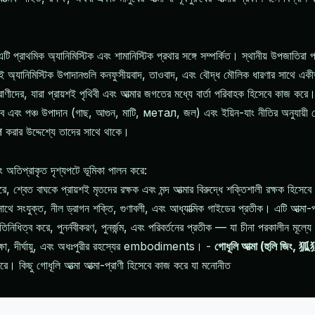
এটি প্রাথমিক অ্যানিমিস্টিক এবং শামানিস্টিক প্রথার সঙ্গে সম্পর্কিত। স্থানীয় উপজাতিরা
 অ্যানিমিস্টিক উপাদানগুলি কনফুসীয়বাদ, তাওবাদ, এবং বৌদ্ধ মৌলিক ধারণার সাথে একীভূত 
াণীদের, যারা প্রায়শই পৃথিবী এবং আত্মার জগতের মধ্যে বার্তা পরিবাহক হিসেবে কাজ করে
রেব এবং পঞ্চ উপাদান (গাছ, আগুন, মাটি, метал, জল) এবং ইয়িন-যাং নীতির অনুযায়ী শ্র
षित করার উদ্দেশ্যে তাদের সাথে থাকে।
বং অতিপ্রাকৃত দৃশ্যপটে ভূমিকা পালন করে:
রে, শ্বেত বাঘকে প্রায়শই মৃতদের রক্ষক এবং মন্দ আত্মার বিরুদ্ধে শক্তিশালী রক্ষক হ
সাথে সংযুক্ত, নীল ড্রাগন শক্তি, গুণাবলী, এবং আধ্যাত্মিক গাইডের প্রতীক। এটি আত্মা-প
নিধিত্ব করে, পুনর্নবীকরণ, পুনর্জন্ম, এবং পরিবর্তনের প্রতীক — যা চীনা পরকালীন মূল্যে গ
 রক্ষা, দীর্ঘায়ু, এবং অধঃপুরীর রহস্যের embodiments। -
গোধূলি আত্মা (হুলি জিং,
রে। কিছু গোধূলি আত্মা আত্মা-প্রাণী হিসেবে কাজ করে যা মনোনীত