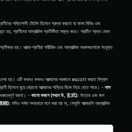
 প্রাণীদের শক্তিশালী টোটেম হিসেবে শ্রদ্ধা করতো যা মানব বিধির এবং
হয়, প্রাণীদের আধ্যাত্মিক প্রতীকীতা সমৃদ্ধ করে। প্রাচীন গ্রন্থ যেমন
।
েণীবদ্ধ হয়। আত্মা-প্রাণীরা শারীরিক এবং আধ্যাত্মিক অঞ্চলগুলোকে সংযুক্ত
িসেবে দেখা হয়। এটি কখনও কখনও আত্মাদের পরকালে escort করতে বিশ্বাস
্রাণী হিসেবে ঘুরে বেড়ানো আত্মাদের শান্তির দিকে নিয়ে যেতে পারে। -
লাল
ুরুত্বপূর্ণ ধারণা। -
কালো কচ্ছপ (শুয়ান উ, 玄武):
উত্তর এবং জল
 狐狸精):
যদিও সর্বদা সদয়ভাবে মনে করা হয় না, গোধূলি আত্মাগুলি আধ্যাত্মিক