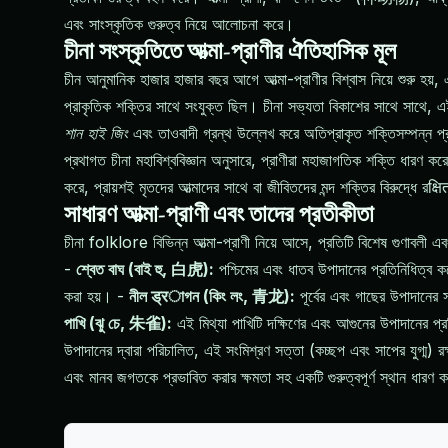
এবং সাংস্কৃতিক গুরুত্ব নিয়ে আলোচনা করে।
চীনা সংস্কৃতিতে আত্মা-প্রাণীর ঐতিহাসিক মূল
চীন আনুমানিক হাজার হাজার বছর আগে আত্মা-প্রাণীর বিশ্বাস নিয়ে শুরু হয়, 
প্রাকৃতিক শক্তির সাথে সংযুক্ত ছিল। চীনা সভ্যতা বিকাশের সাথে সাথে, এই
শান হাই জিং
এবং তাওবাদী গ্রন্থ উল্লেখ করে অতিপ্রাকৃত শক্তিসম্পন্ন প্র
প্রথাগত চীনা মহাবিশ্ববিজ্ঞান অনুসারে, প্রাণীরা মহাজাগতিক শক্তি ধারণ ক
করে, প্রায়শই মৃতদের আত্মাদের সাথে বা জীবিতদের মন্দ শক্তির বিরুদ্ধে রक्
সাধারণ আত্মা-প্রাণী এবং তাদের প্রতীকীতা
চীনা folklore বিভিন্ন আত্মা-প্রাণী নিয়ে আসে, প্রতিটি বিশেষ গুণাবলী এ
-
শ্বেত বাঘ (বাই হু, 白虎):
পশ্চিমের এবং ধাতব উপাদানের প্রতিনিধিত্ব ক
করা হয়। -
নীল ड्रাগন (কিং লং, 青龙):
পূর্বের এবং গাছের উপাদানের 
পাখি (ঝু চে, 朱雀):
এই মিথ্যা পাখিটি দক্ষিণের এবং আগুনের উপাদানের প্রতি
উপাদানের দ্বারা পরিচালিত, এই সংমিশ্রণ সত্তা (কচ্ছপ এবং সাপের যুগ্ম)
এবং মানব জগতকে প্রভাবিত করার ক্ষমতা সহ একটি গুরুত্বপূর্ণ স্থান ধারণ ক