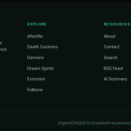
EXPLORE
RESOURCES
Afterlife
About
ox
Death Customs
Contact
rich
Demons
Search
Dream Spirits
RSS Feed
Exorcism
AI Summary
Folklore
English
日本語
한국어
Español
Français
Deut