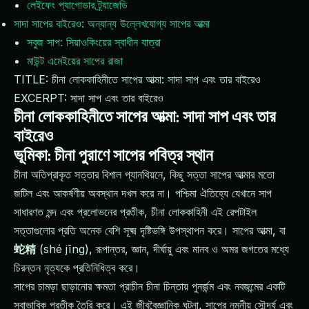
লেইফেং প্যাগোডার ট্র্যাজেডি
সাদা সাপের বাইরেও: অন্যান্য উল্লেখযোগ্য সাপের আত্মা
সবুজ সাপ: সিয়াওকিংয়ের স্বাধীন যাত্রা
মাউন্ট এমেইয়ের সাপের রাজা
TITLE: চীনা লোককাহিনীতে সাপের আত্মা: সাদা সাপ এবং তার বাইরেও
EXCERPT: সাদা সাপ এবং তার বাইরেও
চীনা লোককাহিনীতে সাপের আত্মা: সাদা সাপ এবং তার
বাইরেও
ভূমিকা: চীনা পুরাণে সাপের পবিত্র স্থান
চীনা অতিপ্রাকৃত সত্তার বিশাল প্যানথিয়নে, কিছু সত্তা সাপের আত্মার মতো
জটিল এবং আকর্ষণীয় অবস্থান দখল করে না। পশ্চিমা ঐতিহ্যে যেখানে সাপ
সাধারণত মন্দ এবং প্রলোভনের প্রতীক, চীনা লোককাহিনী এই রেপটাইল
সত্তাগুলোর প্রতি অনেক বেশি সূক্ষ্ম দৃষ্টিভঙ্গি উপস্থাপন করে। সাপের আত্মা, বা
蛇精
(shé jīng), রূপান্তর, জ্ঞান, দীর্ঘায়ু এবং মানব ও অমর জগতের মধ্যে
চিরন্তন নৃত্যকে প্রতিনিধিত্ব করে।
সাপের চামড়া ছাড়ানোর ক্ষমতা প্রাচীন চীনা চিন্তায় পুনর্জন্ম এবং নবজন্মের একটি
স্বাভাবিক প্রতীক তৈরি করে। এই জীববৈজ্ঞানিক ঘটনা, সাপের নমনীয় সৌন্দর্য এবং