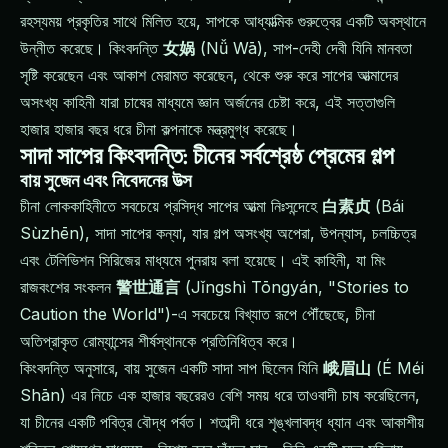
রহস্যময় প্রকৃতির সাথে মিলিত হয়ে, সাপকে আধ্যাত্মিক গুরুত্বের একটি অবস্থানে
উন্নীত করেছে। কিংবদন্তি
女娲
(Nǚ Wā), সাপ-দেহী দেবী যিনি মানবতা
সৃষ্টি করেছেন এবং আকাশ মেরামত করেছেন, থেকে শুরু করে সাপের আত্মাদের
অসংখ্য কাহিনী যারা চাষের মাধ্যমে জ্ঞান অর্জনের চেষ্টা করে, এই সত্তাগুলি
হাজার হাজার বছর ধরে চীনা কল্পনাকে মন্ত্রমুগ্ধ করেছে।
সাদা সাপের কিংবদন্তি: চীনের সর্বশ্রেষ্ঠ প্রেমের গল্প
বায় সুজেন এবং নিবেদনের উত্স
চীনা লোককাহিনীতে সবচেয়ে প্রসিদ্ধ সাপের আত্মা নিঃসন্দেহে
白素贞
(Bái
Sùzhēn), সাদা সাপের কন্যা, যার গল্প অসংখ্য অপেরা, উপন্যাস, চলচ্চিত্র
এবং টেলিভিশন সিরিজের মাধ্যমে পুনরায় বলা হয়েছে। এই কাহিনী, যা মিং
রাজবংশের সংকলন
警世通言
(Jǐngshì Tōngyán, "Stories to
Caution the World")-এ সবচেয়ে বিখ্যাত রূপে পৌঁছেছে, চীনা
অতিপ্রাকৃত রোম্যান্সের শীর্ষস্থানকে প্রতিনিধিত্ব করে।
কিংবদন্তি অনুসারে, বায় সুজেন একটি সাদা সাপ ছিলেন যিনি
峨眉山
(É Méi
Shān) এর নিচে এক হাজার বছরেরও বেশি সময় ধরে তাওবাদী চাষ করেছিলেন,
যা চীনের একটি পবিত্র বৌদ্ধ পর্বত। শতাব্দী ধরে শৃঙ্খলাবদ্ধ ধ্যান এবং আকাশীয়