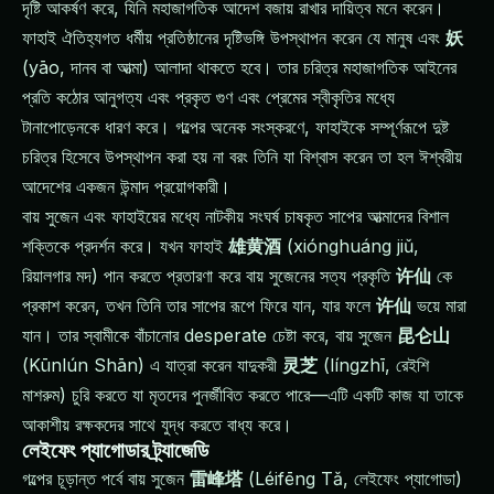
দৃষ্টি আকর্ষণ করে, যিনি মহাজাগতিক আদেশ বজায় রাখার দায়িত্ব মনে করেন।
ফাহাই ঐতিহ্যগত ধর্মীয় প্রতিষ্ঠানের দৃষ্টিভঙ্গি উপস্থাপন করেন যে মানুষ এবং
妖
(yāo, দানব বা আত্মা) আলাদা থাকতে হবে। তার চরিত্র মহাজাগতিক আইনের
প্রতি কঠোর আনুগত্য এবং প্রকৃত গুণ এবং প্রেমের স্বীকৃতির মধ্যে
টানাপোড়েনকে ধারণ করে। গল্পের অনেক সংস্করণে, ফাহাইকে সম্পূর্ণরূপে দুষ্ট
চরিত্র হিসেবে উপস্থাপন করা হয় না বরং তিনি যা বিশ্বাস করেন তা হল ঈশ্বরীয়
আদেশের একজন উন্মাদ প্রয়োগকারী।
বায় সুজেন এবং ফাহাইয়ের মধ্যে নাটকীয় সংঘর্ষ চাষকৃত সাপের আত্মাদের বিশাল
শক্তিকে প্রদর্শন করে। যখন ফাহাই
雄黄酒
(xiónghuáng jiǔ,
রিয়ালগার মদ) পান করতে প্রতারণা করে বায় সুজেনের সত্য প্রকৃতি
许仙
কে
প্রকাশ করেন, তখন তিনি তার সাপের রূপে ফিরে যান, যার ফলে
许仙
ভয়ে মারা
যান। তার স্বামীকে বাঁচানোর desperate চেষ্টা করে, বায় সুজেন
昆仑山
(Kūnlún Shān) এ যাত্রা করেন যাদুকরী
灵芝
(língzhī, রেইশি
মাশরুম) চুরি করতে যা মৃতদের পুনর্জীবিত করতে পারে—এটি একটি কাজ যা তাকে
আকাশীয় রক্ষকদের সাথে যুদ্ধ করতে বাধ্য করে।
লেইফেং প্যাগোডার ট্র্যাজেডি
গল্পের চূড়ান্ত পর্বে বায় সুজেন
雷峰塔
(Léifēng Tǎ, লেইফেং প্যাগোডা)