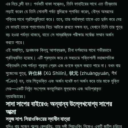
এর নিচে বন্দী হন। গর্ভবতী থাকা সত্ত্বেও, তিনি ফাহাইয়ের সাথে এত তীব্রতায়
লড়াই করেন যে তিনি সোনালী পর্বত মন্দিরকে প্লাবিত করেন, বৌদ্ধ অমরদের
শক্তির সাথে প্রতিদ্বন্দ্বিতা করে। তবে, তার গর্ভাবস্থা তাকে এত দুর্বল করে দেয়
যে ফাহাই তাকে প্যাগোডার নিচে আটকে রাখতে সক্ষম হন, যেখানে তিনি তার পুত্র
বড় হওয়া পর্যন্ত থাকবে, যাতে সে সাম্রাজ্যিক পরীক্ষায় সর্বোচ্চ সম্মান অর্জন
করতে পারে।
এই সমাপ্তি, দুঃখজনক কিন্তু আশাব্যঞ্জক, চীনা দর্শকদের সাথে গভীরভাবে
প্রতিধ্বনিত হয়েছে। এটি প্রস্তাব করে যে সবচেয়ে শক্তিশালী মহাজাগতিক
শক্তিগুলি শেষ পর্যন্ত প্রকৃত প্রেম এবং গুণকে ধ্বংস করতে পারে না। যখন বায়
সুজেনের পুত্র,
许仕林
(Xǔ Shìlín),
状元
(zhuàngyuán, শীর্ষ
পণ্ডিত) হন, তার পিতৃভক্তি এবং অর্জন যথেষ্ট গুণ অর্জন করে তার মাকে মুক্তি
দেয়—একটি নিখুঁত সংশ্লেষ কনফুসিয়ান মূল্যবোধ এবং অতিপ্রাকৃত
ন্যায়বিচারের।
সাদা সাপের বাইরেও: অন্যান্য উল্লেখযোগ্য সাপের
আত্মা
সবুজ সাপ: সিয়াওকিংয়ের স্বাধীন যাত্রা
যদিও বায় সুজেন গল্পের কেন্দ্রবিন্দু, তার সঙ্গী সিয়াওকিং নিজেও একটি জটিল চরিত্র