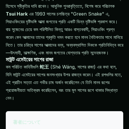
হিসেবে স্বীকৃতির দাবি রাখেন। আধুনিক পুনরাবৃত্তিতে, বিশেষ করে পরিচালক
Tsui Hark
এর 1993 সালের চলচ্চিত্র "Green Snake" এ,
সিয়াওকিংয়ের দৃষ্টিভঙ্গি আত্মা জগতের প্রতি একটি ভিন্ন দৃষ্টিভঙ্গি প্রকাশ করে।
বায় সুজেনের চেয়ে কম পরিশীলিত কিন্তু আরও বাস্তববাদী, সিয়াওকিং প্রশ্ন
করেন কেন আত্মাদের তাদের প্রকৃতি দমন করতে হবে মানব নৈতিকতার সাথে মানিয়ে
নিতে। তার চরিত্র সাপের আত্মাদের বন্য, অব্যবস্থাপিত দিককে প্রতিনিধিত্ব করে
—উৎসাহী, তাত্ক্ষণিক, এবং মানব জগতের যোগ্যতার প্রতি সন্দেহজনক।
মাউন্ট এমেইয়ের সাপের রাজা
কম পরিচিত কাহিনীগুলি
蛇王
(Shé Wáng, সাপের রাজা) এর কথা বলে,
যিনি মাউন্ট এমেইয়ের সাপের জনসংখ্যার উপর রাজত্ব করেন। এই গল্পগুলির মতে,
এই প্রাচীন সত্তা এত গভীর চাষ অর্জন করেছিলেন যে তিনি মানব রূপের
প্রয়োজনীয়তা অতিক্রম করেছিলেন, বরং তার মূল সাপের রূপে থাকার সিদ্ধান্ত
নেন।
著者について