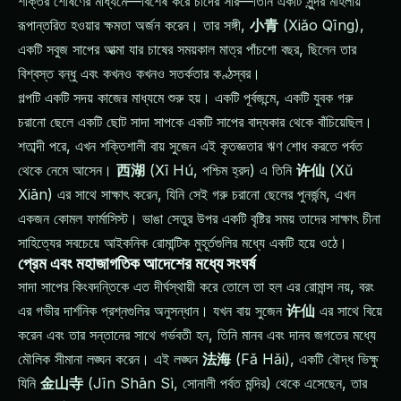
শক্তির শোষণের মাধ্যমে—বিশেষ করে চাঁদের সার—তিনি একটি সুন্দর মহিলায়
রূপান্তরিত হওয়ার ক্ষমতা অর্জন করেন। তার সঙ্গী,
小青
(Xiǎo Qīng),
একটি সবুজ সাপের আত্মা যার চাষের সময়কাল মাত্র পাঁচশো বছর, ছিলেন তার
বিশ্বস্ত বন্ধু এবং কখনও কখনও সতর্কতার কণ্ঠস্বর।
গল্পটি একটি সদয় কাজের মাধ্যমে শুরু হয়। একটি পূর্বজন্মে, একটি যুবক গরু
চরানো ছেলে একটি ছোট সাদা সাপকে একটি সাপের বাদ্যকার থেকে বাঁচিয়েছিল।
শতাব্দী পরে, এখন শক্তিশালী বায় সুজেন এই কৃতজ্ঞতার ঋণ শোধ করতে পর্বত
থেকে নেমে আসেন।
西湖
(Xī Hú, পশ্চিম হ্রদ) এ তিনি
许仙
(Xǔ
Xiān) এর সাথে সাক্ষাৎ করেন, যিনি সেই গরু চরানো ছেলের পুনর্জন্ম, এখন
একজন কোমল ফার্মাসিস্ট। ভাঙা সেতুর উপর একটি বৃষ্টির সময় তাদের সাক্ষাৎ চীনা
সাহিত্যের সবচেয়ে আইকনিক রোমান্টিক মুহূর্তগুলির মধ্যে একটি হয়ে ওঠে।
প্রেম এবং মহাজাগতিক আদেশের মধ্যে সংঘর্ষ
সাদা সাপের কিংবদন্তিকে এত দীর্ঘস্থায়ী করে তোলে তা হল এর রোমান্স নয়, বরং
এর গভীর দার্শনিক প্রশ্নগুলির অনুসন্ধান। যখন বায় সুজেন
许仙
এর সাথে বিয়ে
করেন এবং তার সন্তানের সাথে গর্ভবতী হন, তিনি মানব এবং দানব জগতের মধ্যে
মৌলিক সীমানা লঙ্ঘন করেন। এই লঙ্ঘন
法海
(Fǎ Hǎi), একটি বৌদ্ধ ভিক্ষু
যিনি
金山寺
(Jīn Shān Sì, সোনালী পর্বত মন্দির) থেকে এসেছেন, তার