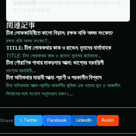
妖怪研究家
\u2014 中国の超自然伝統と幽霊物語を専
門とする民俗学者。
関連記事
চীনা লোককাহিনীতে কালো বিড়াল: রক্ষক নাকি অশুভ সংকেত?
রক্ষক নাকি অশুভ সংকেত?
...
TITLE: চীনা লোককথায় কাক ও রাভেন: মৃতদের বার্তাবাহক
TITLE: চীনা লোককথায় কাক ও রাভেন: মৃতদের বার্তাবাহক
...
চীনা পৌরাণিক গাথায় মাকড়সার আত্মা: ভাগ্যের বয়নশিল্পী
ভাগ্যের বয়নশিল্পী
...
চীনা অতিকথার মায়াবী আত্মা-প্রাণী ও পরকালীন বিশ্বাস
চীনা অতিকথায় আত্মা-প্রাণীর আকর্ষণীয় ভূমিকা এবং তাদের ভূত ও পরকালীন
বিশ্বাসের সঙ্গে সংযোগ অনুসন্ধান করুন।
...
Share:
𝕏 Twitter
Facebook
LinkedIn
Reddit