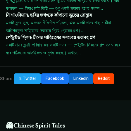
পু সونলিং তার জীবন কাটিয়েছেন ভূতের কাহিনী সংগ্রহ ও লেখা করতে। এর
ফলাফল — লিয়াওজাই ঝিয়ি — শুধু একটি ভয়াবহ গল্পের সংকল
...
নি শাওকিয়ান: ছবির জগৎকে কাঁপানো ভুতের রোমান্স
একটি সুন্দর ভুত, একজন নীতিশীল পণ্ডিত, এবং একটি দানব গাছ - চীনা
অতিপ্রাকৃত সাহিত্যের সবচেয়ে প্রিয় প্রেমের গল্প।
...
পেইন্টেড স্কিন: চীনের সাহিত্যের সবচেয়ে ভয়াবহ গল্প
একটি মানব সুন্দরী পরিধান করা একটি দানব — পেইন্টেড স্কিনের গল্প ৩০০ বছর
ধরে পাঠকদের আতঙ্কিত ও মুগ্ধ করছে। এখানে
...
Share:
𝕏 Twitter
Facebook
LinkedIn
Reddit
👻
Chinese Spirit Tales