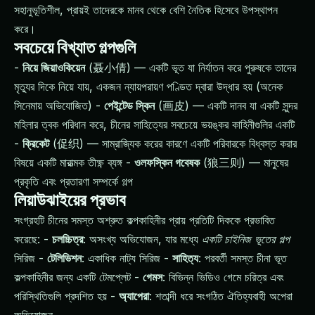
সহানুভূতিশীল, প্রায়ই তাদেরকে মানব থেকে বেশি নৈতিক হিসেবে উপস্থাপন
করে।
সবচেয়ে বিখ্যাত গল্পগুলি
-
নিয়ে জিয়াওকিয়েন
(聂小倩) — একটি ভূত যা নির্যাতন করে পুরুষকে তাদের
মৃত্যুর দিকে নিয়ে যায়, একজন ন্যায়পরায়ণ পণ্ডিত দ্বারা উদ্ধার হয় (অনেক
সিনেমায় অভিযোজিত) -
পেইন্টেড স্কিন
(画皮) — একটি দানব যা একটি সুন্দর
মহিলার ত্বক পরিধান করে, চীনের সাহিত্যের সবচেয়ে ভয়ঙ্কর কাহিনীগুলির একটি
-
ক্রিকেট
(促织) — সাম্রাজ্যিক করের কারণে একটি পরিবারকে বিধ্বস্ত করার
বিষয়ে একটি মারাত্মক তীক্ষ্ণ ব্যঙ্গ -
ওলফস্কিন গবেষক
(狼三则) — মানুষের
প্রকৃতি এবং প্রতারণা সম্পর্কে গল্প
লিয়াউঝাইয়ের প্রভাব
সংগ্রহটি চীনের সমস্ত অশ্রুত কল্পকাহিনীর প্রায় প্রতিটি দিককে প্রভাবিত
করেছে: -
চলচ্চিত্র
: অসংখ্য অভিযোজন, যার মধ্যে
একটি চাইনিজ ভূতের গল্প
সিরিজ -
টেলিভিশন
: একাধিক নাট্য সিরিজ -
সাহিত্য
: পরবর্তী সমস্ত চীনা ভূত
কল্পকাহিনীর জন্য একটি টেমপ্লেট -
গেমস
: বিভিন্ন ভিডিও গেমে চরিত্র এবং
পরিস্থিতিগুলি প্রদশিত হয় -
অ্যাপেরা
: শতাব্দী ধরে সংগঠিত ঐতিহ্যবাহী অপেরা