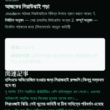
অভিযোজন
আজকের লিয়াউঝাই পড়া
.modern পাঠকরা লিয়াউঝাইকে বিভিন্ন উপায়ে গ্রহণ করতে পারেন: 1.
নির্বাচিত অনুবাদ
— সেরা গল্পগুলির কিউরেটেড সংগ্রহ 2.
সম্পূর্ণ অনুবাদ
—
নিবেদিত পাঠকদের জন্য (মিনফোর্ডের
অদ্ভুত কাহিনী
)
著者について
妖怪研究家
\u2014 中国の超自然伝統と幽霊物語を専
門とする民俗学者。
関連記事
হলিওডে অভিযোজিত হওয়ার জন্য লিয়াজহাই গল্পগুলি (কিন্তু সম্ভবত
হবে না)
পু সাংলিং 17শ শতাব্দীতে 490টিরও বেশি অতিপ্রাকৃত গল্প লেখেন। এগুলোর
অধিকাংশই আধুনিক ভয়ের সিনেমার তুলনায় অনেক ভাল।
...
লিয়াওজাই ঝিয়ি: সেই ভূতের কাহিনী যা চীনা সাহিত্যে পরিবর্তন এনেছে