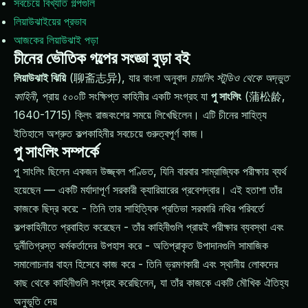
সবচেয়ে বিখ্যাত গল্পগুলি
লিয়াউঝাইয়ের প্রভাব
আজকের লিয়াউঝাই পড়া
চীনের ভৌতিক গল্পের সংজ্ঞা বুড়া বই
লিয়াউঝাই ঝিয়ি
(聊斋志异), যার বাংলা অনুবাদ
চায়নিৎ স্টুডিও থেকে অদ্ভুত
কাহিনী
, প্রায় ৫০০টি সংক্ষিপ্ত কাহিনীর একটি সংগ্রহ যা
পু সাংলিং
(蒲松龄,
1640-1715) ক্লিং রাজবংশের সময়ে লিখেছিলেন। এটি চীনের সাহিত্য
ইতিহাসে অশ্রুত কল্পকাহিনীর সবচেয়ে গুরুত্বপূর্ণ কাজ।
পু সাংলিং সম্পর্কে
পু সাংলিং ছিলেন একজন উজ্জ্বল পণ্ডিত, যিনি বারবার সাম্রাজ্যিক পরীক্ষায় ব্যর্থ
হয়েছেন — একটি মর্যাদাপূর্ণ সরকারী ক্যারিয়ারের প্রবেশদ্বার। এই হতাশা তাঁর
কাজকে ছিদ্র করে: - তিনি তার সাহিত্যিক প্রতিভা সরকারি নথির পরিবর্তে
কল্পকাহিনীতে প্রবাহিত করেছেন - তাঁর কাহিনীগুলি প্রায়ই পরীক্ষার ব্যবস্থা এবং
দুর্নীতিগ্রস্ত কর্মকর্তাদের উপহাস করে - অতিপ্রাকৃত উপাদানগুলি সামাজিক
সমালোচনার বাহন হিসেবে কাজ করে - তিনি ভ্রমণকারী এবং স্থানীয় লোকদের
কাছ থেকে কাহিনীগুলি সংগ্রহ করেছিলেন, যা তাঁর কাজকে একটি মৌখিক ঐতিহ্য
অনুভূতি দেয়