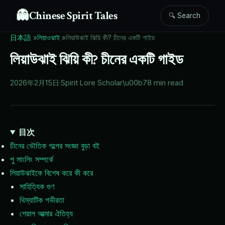
👻
Chinese Spirit Tales
🔍 Search
日本語
»
লিয়াওঝাই
»
লিয়াউঝাই ঝিয়ি কী? চীনের একটি গাইড
লিয়াউঝাই ঝিয়ি কী? চীনের একটি গাইড
2026年2月15日
·
Spirit Lore Scholar
\u00b7
8 min read
目次
চীনের ভৌতিক গল্পের সংজ্ঞা বুড়া বই
পু সাংলিং সম্পর্কে
লিয়াউঝাইকে বিশেষ করে কী করে
সাহিত্যিক গুণ
থিম্যাটিক গভীরতা
শেয়াল আত্মার ঐতিহ্য