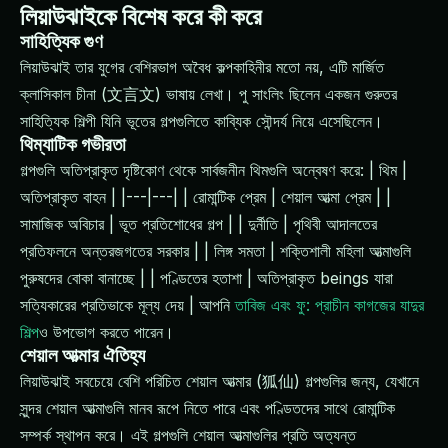
লিয়াউঝাইকে বিশেষ করে কী করে
সাহিত্যিক গুণ
লিয়াউঝাই তার যুগের বেশিরভাগ অবৈধ কল্পকাহিনীর মতো নয়, এটি মার্জিত
ক্লাসিকাল চীনা (文言文) ভাষায় লেখা। পু সাংলিং ছিলেন একজন গুরুতর
সাহিত্যিক শিল্পী যিনি ভূতের গল্পগুলিতে কাব্যিক সৌন্দর্য নিয়ে এসেছিলেন।
থিম্যাটিক গভীরতা
গল্পগুলি অতিপ্রাকৃত দৃষ্টিকোণ থেকে সার্বজনীন থিমগুলি অন্বেষণ করে: | থিম |
অতিপ্রাকৃত বাহন | |---|---| | রোমান্টিক প্রেম | শেয়াল আত্মা প্রেম | |
সামাজিক অবিচার | ভূত প্রতিশোধের গল্প | | দুর্নীতি | পৃথিবী আদালতের
প্রতিফলনে অন্তরজগতের সরকার | | লিঙ্গ সমতা | শক্তিশালী মহিলা আত্মাগুলি
পুরুষদের বোকা বানাচ্ছে | | পণ্ডিতের হতাশা | অতিপ্রাকৃত beings যারা
সত্যিকারের প্রতিভাকে মূল্য দেয় | আপনি
তাবিজ এবং ফু: প্রাচীন কাগজের যাদুর
শিল্প
ও উপভোগ করতে পারেন।
শেয়াল আত্মার ঐতিহ্য
লিয়াউঝাই সবচেয়ে বেশি পরিচিত শেয়াল আত্মার (狐仙) গল্পগুলির জন্য, যেখানে
সুন্দর শেয়াল আত্মাগুলি মানব রূপে নিতে পারে এবং পণ্ডিতদের সাথে রোমান্টিক
সম্পর্ক স্থাপন করে। এই গল্পগুলি শেয়াল আত্মাগুলির প্রতি অত্যন্ত