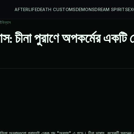
AFTERLIFE
DEATH CUSTOMS
DEMONS
DREAM SPIRITS
EX
ীবিন্যাস
স: চীনা পুরাণে অপকর্মের একটি শ
চিমা অনুবাদগুলো প্রায়শই একক শব্দ "অবশ্য" এ পড়ে। চীনা ভাষায়, কয়েকটি স্বতন্ত্র শ্