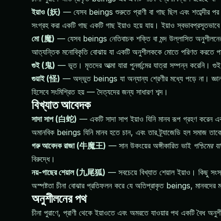
ইয়াও (妖)
— যেসব beings শুরুতে প্রাণী বা গাছ ছিল এবং শতাব্দীর পর শত
সংগ্রহ করা একটি গাছ একটি গাছ ইয়াও হয়ে যায়। ইয়াও স্বভাবপ্রসূতভা
মো (魔)
— যেসব beings নেতিবাচক শক্তি বা মন্দ উল্লাসিত অনুশীলনের 
আত্যন্তিক মনোবিকৃতি বোঝায় যা একটি অনুশীলককে মোতে পরিণত করতে প
গুই (鬼)
— ভূত। মৃতদের আত্মা যারা পুনর্জন্মের যাত্রা সম্পন্ন করেনি। 
গুয়াই (怪)
— অদ্ভুত beings যা অন্যান্য শ্রেণীর মধ্যে পড়ে না। জ্ঞান
হিসেবে সংমিশ্রিত হয় — দৈত্যদের জন্য সাধারণ শব্দ।
বিখ্যাত আবেদক
সাদা সাপ (白蛇)
— একটি সাদা সাপ ইয়াও যিনি মানব রূপ গ্রহণ করেন এবং 
অমানবিক beings যিনি মানব হতে চান, এবং তার ট্র্যাজেডি হল সমাজ তাক
গরু আবেদক রাজা (牛魔王)
— সান উকংয়ের অঙ্গীকারিত ভাই
পশ্চিমের যা
বিরুদ্ধে।
নয়-গাছের শেয়াল (九尾狐)
— সবচেয়ে বিখ্যাত শেয়াল ইয়াও। কিছু সংস
অস্পষ্টতা চীনা বোঝার প্রতিফলন করে যে অতিপ্রাকৃত beings, মানবদের ম
অনুশীলনের পথ
চীনা পুরাণে, প্রাণী থেকে ইয়াওতে এবং অমরতে যাওয়ার পথ একটি বৈধ অনুশ