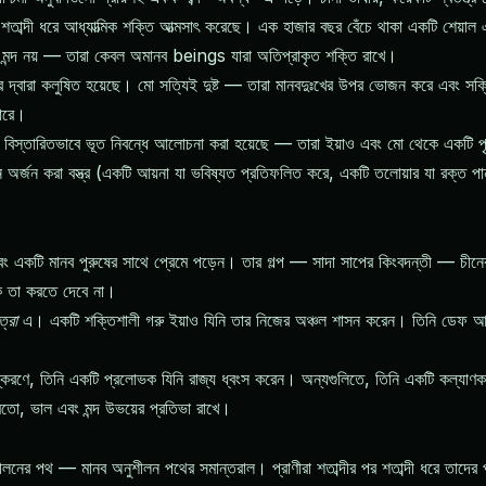
াব্দী ধরে আধ্যাত্মিক শক্তি আত্মসাৎ করেছে। এক হাজার বছর বেঁচে থাকা একটি শেয়াল এ
বে মন্দ নয় — তারা কেবল অমানব beings যারা অতিপ্রাকৃত শক্তি রাখে।
দ্বারা কলুষিত হয়েছে। মো সত্যিই দুষ্ট — তারা মানবদুঃখের উপর ভোজন করে এবং সক্
ারে।
গুই বিস্তারিতভাবে ভূত নিবন্ধে আলোচনা করা হয়েছে — তারা ইয়াও এবং মো থেকে একটি 
 অর্জন করা বস্ত্র (একটি আয়না যা ভবিষ্যত প্রতিফলিত করে, একটি তলোয়ার যা রক্ত পা
একটি মানব পুরুষের সাথে প্রেমে পড়েন। তার গল্প — সাদা সাপের কিংবদন্তী — চীনের স
ে তা করতে দেবে না।
ত্রা
এ। একটি শক্তিশালী গরু ইয়াও যিনি তার নিজের অঞ্চল শাসন করেন। তিনি ডেফ আকশন
্করণে, তিনি একটি প্রলোভক যিনি রাজ্য ধ্বংস করেন। অন্যগুলিতে, তিনি একটি কল্যাণক
তো, ভাল এবং মন্দ উভয়ের প্রতিভা রাখে।
ীলনের পথ — মানব অনুশীলন পথের সমান্তরাল। প্রাণীরা শতাব্দীর পর শতাব্দী ধরে তাদের প