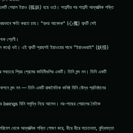
কটি শেয়াল ইয়াও (狐妖) হয়ে ওঠে। শতাব্দীর পর শতাব্দী আধ্যাত্মিক শক্তি
রিয়ভাবে ক্ষতি করতে চায়। "হৃদয় আবেদক" (心魔) শব্দটি সেই
পৃথক শ্রেণী।
ন করে) গুই। এই শব্দটি প্রায়শই ইয়াওয়ের সাথে "ইয়াওগুয়াই" (妖怪)
বচেয়ে প্রিয় প্রেমের কাহিনীগুলির একটি। তিনি মন্দ নন। তিনি একটি
ে মন্দ নন — তিনি একটি রাজনৈতিক কনিষ্ঠ যিনি বৌদ্ধ প্রতিষ্ঠানের
র beings যিনি সমৃদ্ধি নিয়ে আসেন। নয়-গাছের শেয়ালের নৈতিক
রিবেশ থেকে আধ্যাত্মিক শক্তি শোষণ করে, ধীরে ধীরে সচেতনতা, বুদ্ধিমত্তা