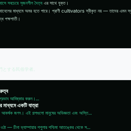
ন্যাসে সবচেয়ে সৃজনশীল দৈত্য
এর সাথে যুক্ত।
 চ্যানেলের মাধ্যমে অমর হতে পারে। প্রাণী cultivators স্বীকৃত নয় — তাদের এমন স্বর্
ধে পক্ষপাতী।
専門とする民俗学者。
রুত্ব
প্রভাব আবিষ্কার করুন।
...
এর মাধ্যমে একটি যাত্রা
টি আকর্ষক জগৎ। এই গল্পগুলো মানুষের অভিজ্ঞতা এবং অস্তি
...
ওঠা — চীনা ভ্যাম্পায়ার পপুলার পশ্চিমা আতঙ্কের থেকে স
...