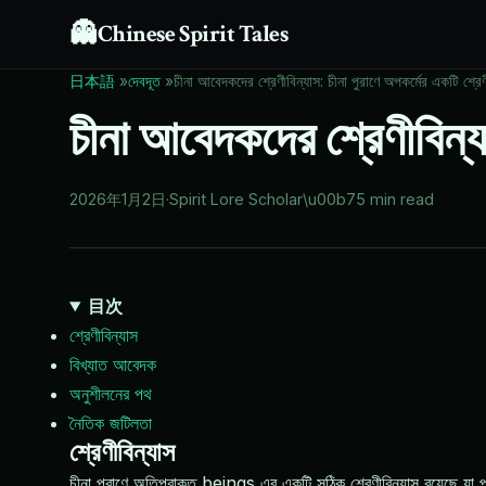
👻
Chinese Spirit Tales
日本語
»
দেবদূত
»
চীনা আবেদকদের শ্রেণীবিন্যাস: চীনা পুরাণে অপকর্মের একটি শ্রেণ
চীনা আবেদকদের শ্রেণীবিন্যা
2026年1月2日
·
Spirit Lore Scholar
\u00b7
5 min read
目次
শ্রেণীবিন্যাস
বিখ্যাত আবেদক
অনুশীলনের পথ
নৈতিক জটিলতা
শ্রেণীবিন্যাস
চীনা পুরাণে অতিপ্রাকৃত beings এর একটি সঠিক শ্রেণীবিন্যাস রয়েছে যা পশ্