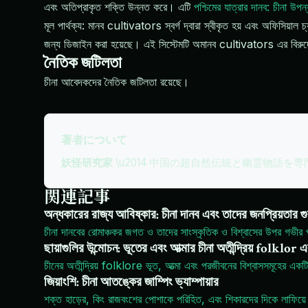
এবং অতিপ্রাকৃত শক্তি উন্নত করে। এটি
পশ্চিমের যাত্রার দানব: চীনা উপ
মূল পার্থক্য: মানব cultivators স্বর্গ দ্বারা স্বীকৃত হয় এবং অফিসিয়াল
জন্য ডিজাইন করা হয়েছে। এই সিস্টেমটি অমানব cultivators এর বিরুদ্
নৈতিক জটিলতা
চীনা আবেদকদের নৈতিক জটিলতা রয়েছে।
著者について
妖怪研究家
\u2014 中国の超自然伝統と幽霊物語を
関連記事
অন্ধকারের রাজ্য আবিষ্কার: চীনা দানব এবং তাদের জনপ্রিয়তার গু
চীনা দানবের রোমাঞ্চকর জগত ও তাদের সাংস্কৃতিক ও বিশ্বাসের উপর গভীর 
ছায়াগুলির উন্মোচন: ভূতের এবং আত্মার চীনা অতীন্দ্রিয় folklor 
চীনের অতীন্দ্রিয় folklore ভূত, আত্মা এবং পরজীবনের বিশ্বাসসমূহের এক
জিয়াংশি: চীনা আতঙ্কের জাম্পিং ভ্যাম্পায়ার
শক্ত হাড়ের, কিং রাজবংশের পোশাকে পরিহিত, এবং শিকারদের দিকে লাফিয়ে 