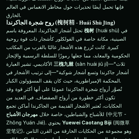
فإنها تحمل أيضًا تحذيرات حول مخاطر الانغماس في العالم
الخارق.
روح شجرة الجاكرندا (槐树精 - Huái Shù Jīng)
(huái shù) في
槐树
تحتل أشجار الجاكرندا، المعروفة باسم
الصينية، مكانة خاصة في الفولكلور كأشجار ذات قوة روحية
كبيرة. كانت تُزرع هذه الأشجار غالبًا بالقرب من المكاتب
الحكومية والمعابد، مما جعلها رموزًا للسلطة الرسمية والإنجاز
(sān huái jiǔ jí)—"ثلاث
三槐九棘
الأكاديمي. تشير العبارة
أشجار جاكرندا وتسع أشجار شوكية"—إلى ترتيب الأشجار في
المحكمة الإمبراطورية، حيث كان يقف المسؤولون الكبار.
تُصوَّر أرواح شجرة الجاكرندا عمومًا على أنها أكثر قوة وقد
تكون أكثر خطورة من أرواح الصفصاف. في العديد من
الحكايات، تُعتبر الأشجار القديمة من الجاكرندا أماكن تجمع
(中元节 -
للأشباح والشياطين، خاصة خلال
مهرجان الأشباح
(阅微草
Yuewei Caotang Biji
Zhōng Yuán Jié). يحتوي
堂笔记)، وهو مجموعة من الحكايات الخارقة من القرن الثامن