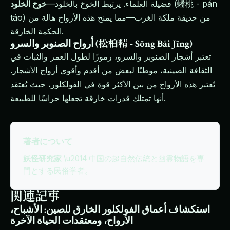
(蟠桃 - pán
فضيلة العلماء. يرتبط الخوخ بالخلود—
خوخ الخلود
táo) من حديقة ملكة الغرب—مما يمنح هذه الأرواح هالة من
الحكمة الخارقة.
أرواح الصنوبر والسرو (松柏精 - Sōng Bǎi Jīng)
تعتبر أشجار الصنوبر والسرو، رموزًا لطول العمر والثبات في
الثقافة الصينية، موطنًا لبعض من أقدم وأقوى أرواح الأشجار.
تُعتبر هذه الأرواح من بين الأكثر قوة في الفولكلور، حيث يُعتقد
أنها تمتلك قدرات خارقة تجعلها حراسًا للطبيعة.
著者について
妖怪研究家
\u2014 中国の超自然伝統と幽霊物語を専
門とする民俗学者。
関連記事
استكشاف أعماق الفولكلور الخارق للصين: الأشباح،
الأرواح، ومعتقدات الحياة الآخرة