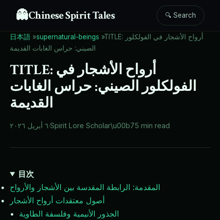
👻
Chinese Spirit Tales
🔍 Search
TITLE: أرواح الأشجار في الفولكلور
»
supernatural-beings
»
日本語
الصيني: حراس الغابات القديمة
TITLE: أرواح الأشجار في
الفولكلور الصيني: حراس الغابات
القديمة
5 min read
\u00b7
Spirit Lore Scholar
·
٦ أبريل ٢٠٢٦
目次
المقدمة: الرابطة المقدسة بين الأشجار والأرواح
أصول معتقدات أرواح الأشجار
الجذور الأنيمية وفلسفة الطاوية