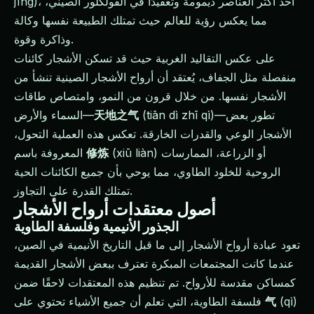
jīng)، أحد أكثر العناصر ديمومة وتعقيدًا في الفولكلور الصيني،
مما يعكس رؤية للعالم حيث تمتلك الطبيعة نفسها وكالة
وذاكرة وقوة.
على عكس التقاليد الغربية حيث قد تسكن الأشجار كائنات
منفصلة مثل الجفاف، يُعتقد أن أرواح الأشجار الصينية تنشأ من
الأشجار نفسها. من خلال قرون من النمو، وامتصاص طاقات
(tiān dì zhī qì)—تطور بعض
天地之气
السماء والأرض—
الأشجار الوعي والقدرات الخارقة. تعكس هذه العملية التحول،
(xiū liàn) أو الزراعة، الممارسات
修炼
المعروفة باسم
الروحية للخلود الطاوي، مما يوحي بأن جميع الكائنات الحية
تمتلك القدرة على التجاوز.
أصول معتقدات أرواح الأشجار
الجذور الأنيمية وفلسفة الطاوية
تعود عبادة أرواح الأشجار إلى ما قبل التاريخ الأنيمية في الصين،
عندما كانت المجتمعات المبكرة تعترف ببعض الأشجار القديمة
كمساكن مقدسة للأرواح. تم تنظيم هذه المعتقدات لاحقًا ضمن
(qì)
气
فلسفة الطاوية، التي تعلم أن جميع الأشياء تحتوي على