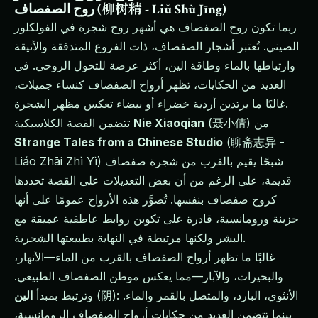
روح الصفصاف (柳树精 - Liǔ Shù Jīng)
ربما تكون روح الصفصاف هي أشهر روح شجرة في الفولكلور
الصيني. تُعتبر أشجار الصفصاف، ذات الفروع المتدفقة والأنيقة
وارتباطها بالماء وطاقة الين، أكثر عرضة للتحول الروحي. في
العديد من الحكايات، تظهر أرواح الصفصاف كنساء جميلات،
غالبًا ما يرتدين أردية خضراء أو بيضاء تعكس مظهر الشجرة.
(聂小倩) من
Nie Xiaoqian
تتضمن القصة الكلاسيكية
Strange Tales from a Chinese Studio
(聊斋志异 -
Liáo Zhāi Zhì Yì) شبحًا يقيم بالقرب من شجرة صفصاف
قديمة، على الرغم من أن بعض التعديلات على القصة تحددها
كروح صفصاف بنفسها. تُصوَّر هذه الأرواح عمومًا على أنها
حزينة ورومانسية، قادرة على تكوين روابط عاطفية عميقة مع
البشر ولكنها مرتبطة في النهاية بطبيعتها الشجرية.
غالبًا ما تظهر أرواح الصفصاف بالقرب من الماء—الأنهار،
والبحيرات، والآبار—مما يعكس موطن الصفصاف الطبيعي.
(阴): الأنثوي، البارد، والمتصل بالقمر والماء.
وترتبط بمبدأ
الين
بينما تتضمن العديد من حكايات أرواح الصفصاف الرومانسية،