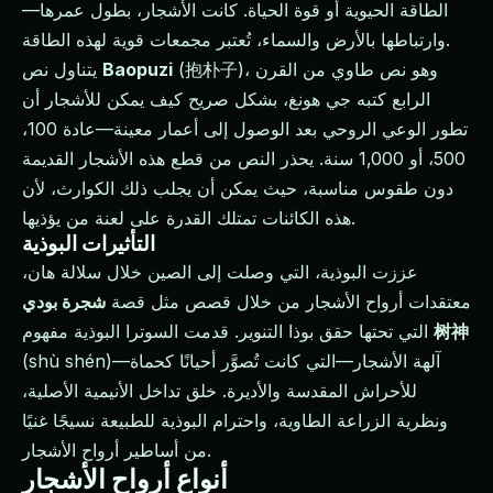
—الطاقة الحيوية أو قوة الحياة. كانت الأشجار، بطول عمرها
وارتباطها بالأرض والسماء، تُعتبر مجمعات قوية لهذه الطاقة.
(抱朴子)، وهو نص طاوي من القرن
Baopuzi
يتناول نص
الرابع كتبه جي هونغ، بشكل صريح كيف يمكن للأشجار أن
تطور الوعي الروحي بعد الوصول إلى أعمار معينة—عادة 100،
500، أو 1,000 سنة. يحذر النص من قطع هذه الأشجار القديمة
دون طقوس مناسبة، حيث يمكن أن يجلب ذلك الكوارث، لأن
هذه الكائنات تمتلك القدرة على لعنة من يؤذيها.
التأثيرات البوذية
عززت البوذية، التي وصلت إلى الصين خلال سلالة هان،
معتقدات أرواح الأشجار من خلال قصص مثل قصة
شجرة بودي
树神
التي تحتها حقق بوذا التنوير. قدمت السوترا البوذية مفهوم
(shù shén)—آلهة الأشجار—التي كانت تُصوَّر أحيانًا كحماة
للأحراش المقدسة والأديرة. خلق تداخل الأنيمية الأصلية،
ونظرية الزراعة الطاوية، واحترام البوذية للطبيعة نسيجًا غنيًا
من أساطير أرواح الأشجار.
أنواع أرواح الأشجار