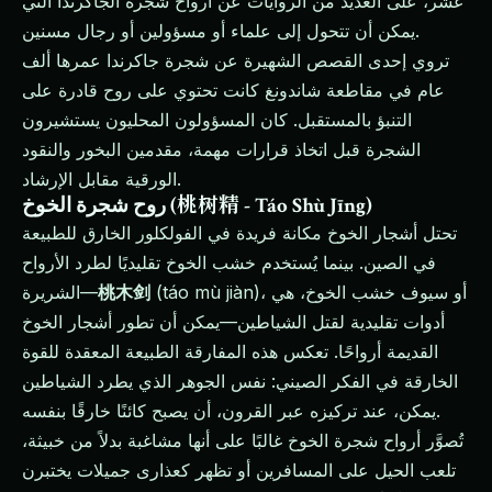
عشر، على العديد من الروايات عن أرواح شجرة الجاكرندا التي
يمكن أن تتحول إلى علماء أو مسؤولين أو رجال مسنين.
تروي إحدى القصص الشهيرة عن شجرة جاكرندا عمرها ألف
عام في مقاطعة شاندونغ كانت تحتوي على روح قادرة على
التنبؤ بالمستقبل. كان المسؤولون المحليون يستشيرون
الشجرة قبل اتخاذ قرارات مهمة، مقدمين البخور والنقود
الورقية مقابل الإرشاد.
روح شجرة الخوخ (桃树精 - Táo Shù Jīng)
تحتل أشجار الخوخ مكانة فريدة في الفولكلور الخارق للطبيعة
في الصين. بينما يُستخدم خشب الخوخ تقليديًا لطرد الأرواح
(táo mù jiàn)، أو سيوف خشب الخوخ، هي
桃木剑
الشريرة—
أدوات تقليدية لقتل الشياطين—يمكن أن تطور أشجار الخوخ
القديمة أرواحًا. تعكس هذه المفارقة الطبيعة المعقدة للقوة
الخارقة في الفكر الصيني: نفس الجوهر الذي يطرد الشياطين
يمكن، عند تركيزه عبر القرون، أن يصبح كائنًا خارقًا بنفسه.
تُصوَّر أرواح شجرة الخوخ غالبًا على أنها مشاغبة بدلاً من خبيثة،
تلعب الحيل على المسافرين أو تظهر كعذارى جميلات يختبرن