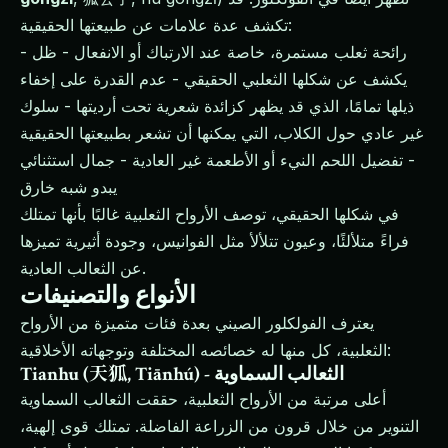
تكشف عدة علامات عن طبيعتها الحقيقية:
- رائحة ثعلب مستمرة، خاصة عند الارتباك أو الانفعال - ظل
يكشف عن شكلها الثعلبي الحقيقي - عدم القدرة على إخفاء
ذيلها تمامًا، الذي قد يظهر كزائدة شعرية تحت أرديتها - سلوك
غير عادي حول الكلاب، التي يمكنها أن تشعر بطبيعتها الحقيقية
- تفضيل اللحم النيء أو الأطعمة غير العادية - جمال استثنائي
يبدو شبه خارق
في شكلها الحقيقي، توصف الأرواح الثعلبية غالبًا بأنها تمتلك
فراءً متلألئًا، وعيون تتلألأ مثل الفوانيس، وجودة أثيرية تميزها
عن الثعالب العادية.
الأنواع والتصنيفات
يعترف الفولكلور الصيني بعدة فئات متميزة من الأرواح
الثعلبية، كل منها له خصائصه المختلفة وتوجهاته الأخلاقية:
Tianhu (天狐, Tiānhú) - الثعالب السماوية
أعلى مرتبة من الأرواح الثعلبية، حققت الثعالب السماوية
التنوير من خلال قرون من الزراعة الفاضلة. تمتلك قوى إلهية،