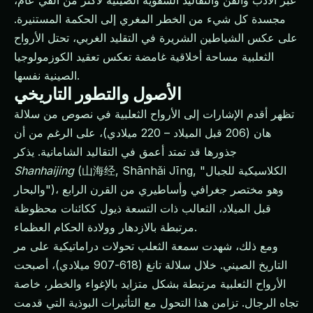
عبر الأدب والفن والتقاليد الشفوية الصينية لأكثر من ألفي عام،
مجسدة كل شيء من الخطر المغري إلى الحكمة المستنيرة.
على عكس الشياطين الشريرة في التقليد الغربي، تحتل الأرواح
الثعلبية مساحة أخلاقية غامضة تعكس تعقيد الكوزمولوجيا
الصينية نفسها.
الأصول والتطور التاريخي
تظهر أقدم الإشارات إلى الأرواح الثعلبية في نصوص من سلالة
هان (206 قبل الميلاد – 220 ميلادي)، على الرغم من أن
جذورها قد تمتد أعمق في التقاليد الشامانية. يذكر
(山海经, Shānhǎi Jīng, "الكلاسيكية للجبال
Shanhaijing
والبحار")، وهو مختصر جغرافي وأساطيري من القرن الرابع
قبل الميلاد، الثعالب ذات التسعة ذيول ككائنات محظوظة
مرتبطة بالازدهار وولادة الحكام العظماء.
ومع ذلك، شهدت سمعة الثعلب تحولات دراماتيكية على مر
التاريخ الصيني. خلال سلالة تانغ (618-907 ميلادي)، أصبحت
الأرواح الثعلبية مرتبطة بشكل متزايد بالإغواء والخطر، خاصة
تجاه الرجال. تزامن هذا التحول مع التأثيرات البوذية التي قدمت