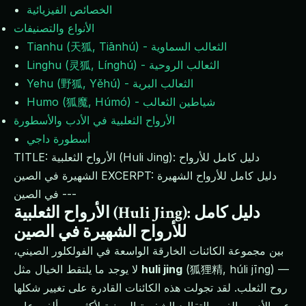
الخصائص الفيزيائية
الأنواع والتصنيفات
Tianhu (天狐, Tiānhú) - الثعالب السماوية
Linghu (灵狐, Línghú) - الثعالب الروحية
Yehu (野狐, Yěhú) - الثعالب البرية
Humo (狐魔, Húmó) - شياطين الثعالب
الأرواح الثعلبية في الأدب والأسطورة
أسطورة داجي
TITLE: الأرواح الثعلبية (Huli Jing): دليل كامل للأرواح
الشهيرة في الصين EXCERPT: دليل كامل للأرواح الشهيرة
في الصين ---
الأرواح الثعلبية (Huli Jing): دليل كامل
للأرواح الشهيرة في الصين
بين مجموعة الكائنات الخارقة الواسعة في الفولكلور الصيني،
(狐狸精, húli jīng) —
huli jing
لا يوجد ما يلتقط الخيال مثل
روح الثعلب. لقد تجولت هذه الكائنات القادرة على تغيير شكلها