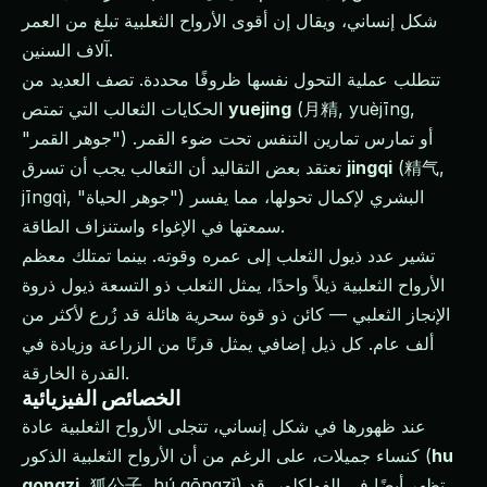
شكل إنساني، ويقال إن أقوى الأرواح الثعلبية تبلغ من العمر
آلاف السنين.
تتطلب عملية التحول نفسها ظروفًا محددة. تصف العديد من
(月精, yuèjīng,
yuejing
الحكايات الثعالب التي تمتص
"جوهر القمر") أو تمارس تمارين التنفس تحت ضوء القمر.
(精气,
jingqi
تعتقد بعض التقاليد أن الثعالب يجب أن تسرق
jīngqì, "جوهر الحياة") البشري لإكمال تحولها، مما يفسر
سمعتها في الإغواء واستنزاف الطاقة.
تشير عدد ذيول الثعلب إلى عمره وقوته. بينما تمتلك معظم
الأرواح الثعلبية ذيلاً واحدًا، يمثل الثعلب ذو التسعة ذيول ذروة
الإنجاز الثعلبي — كائن ذو قوة سحرية هائلة قد زُرع لأكثر من
ألف عام. كل ذيل إضافي يمثل قرنًا من الزراعة وزيادة في
القدرة الخارقة.
الخصائص الفيزيائية
عند ظهورها في شكل إنساني، تتجلى الأرواح الثعلبية عادة
hu
كنساء جميلات، على الرغم من أن الأرواح الثعلبية الذكور (
, 狐公子, hú gōngzǐ) تظهر أيضًا في الفولكلور. قد
gongzi