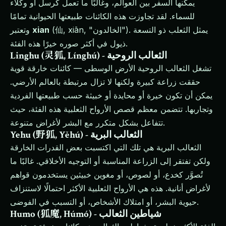
يمكنها السفر بين العوالم، وغالبًا ما تعمل كرسل أو وكلاء
للسماء. لقد تجاوزت هذه الكائنات طبيعتها الحيوانية تمامًا
(仙, xiān, "الخالدون"). يمثل الثعلب ذو التسعة
xian
وتعتبر
ذيول في أكثر صوره خيرًا هذه الفئة.
Linghu (灵狐, Línghú) - الثعالب الروحية
تشغل الثعالب الروحية الأرض الوسطى — كائنات خارقة قوية
حققت زراعة كبيرة ولكنها لا تزال مرتبطة بالعالم الأرضي.
يمكن أن تكون خيرة أو محايدة أو خبيثة حسب طبيعتها الفردية
وتجاربها. تتضمن معظم قصص الأرواح الثعلبية هذه الفئة، حيث
تتفاعل بشكل متكرر مع البشر لأغراض متنوعة.
Yehu (野狐, Yěhú) - الثعالب البرية
الثعالب البرية هي تلك التي اكتسبت بعض القدرات الخارقة
ولكن تفتقر إلى الزراعة المناسبة أو التوجيه الأخلاقي. غالبًا ما
تُصوَّر كخدع، أو لصوص، أو مغوين خبيثين يستخدمون قواهم
لأغراض أنانية. هذه هي الأرواح الثعلبية الأكثر احتمالًا لاستنزاف
حيوية البشر، أو امتلاك الأشخاص، أو التسبب في الفوضى.
Humo (狐魔, Húmó) - شياطين الثعالب