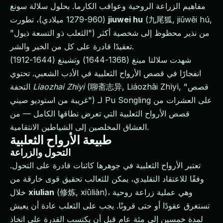
مفاهيم الزراعة الروحية وعواقب الكارما. بحلول سلالة سونغ
(九尾狐, jiǔwěi hú,
jiuwei hu
(960-1279 ميلادي)، تطورت
"الثعلب ذو التسعة ذيول") من نذير محظوظ إلى شخصية أكثر
تعقيدًا قادرة على كل من الخير والشر.
شهدت سلالتا مينغ (1368-1644) وتشينغ (1644-1912)
انفجارًا في قصص الأرواح الثعلبية في الأدب الشعبي. تحتوي
(聊斋志异, Liáozhāi Zhìyì, "قصص
Liaozhai Zhiyi
التحفة
غريبة من استوديو صيني") لـ Pu Songling على العشرات من
قصص الأرواح الثعلبية التي تعرض نطاقها الكامل — من
العشاق المخلصين إلى الشياطين الانتقامية.
طبيعة الأرواح الثعلبية
التحول والزراعة
تعتبر الأرواح الثعلبية في جوهرها كائنات قادرة على التحول.
وفقًا للاعتقاد التقليدي، يمكن للثعالب تحقيق قوى خارقة من
(修炼, xiūliàn)، وهي عملية زراعة روحية
xiulian
خلال
تستغرق عقودًا أو حتى قرونًا. يجب على الثعلب عادة أن يعيش
لمدة خمسين إلى مئة عام قبل أن يكتسب القدرة على اتخاذ