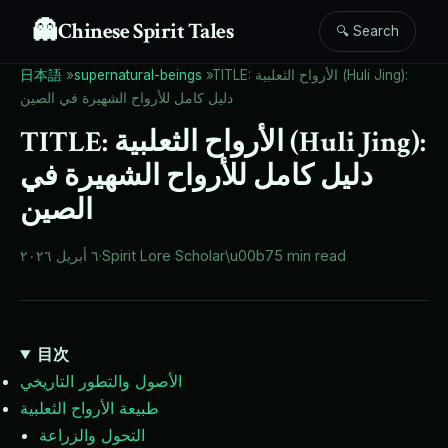
👻
Chinese Spirit Tales
🔍 Search
TITLE: الأرواح الثعلبية (Huli Jing):
»
supernatural-beings
»
日本語
دليل كامل للأرواح الشهيرة في الصين
TITLE: الأرواح الثعلبية (Huli Jing):
دليل كامل للأرواح الشهيرة في
الصين
5 min read
\u00b7
Spirit Lore Scholar
·
٦ أبريل ٢٠٢٦
目次
الأصول والتطور التاريخي
طبيعة الأرواح الثعلبية
التحول والزراعة