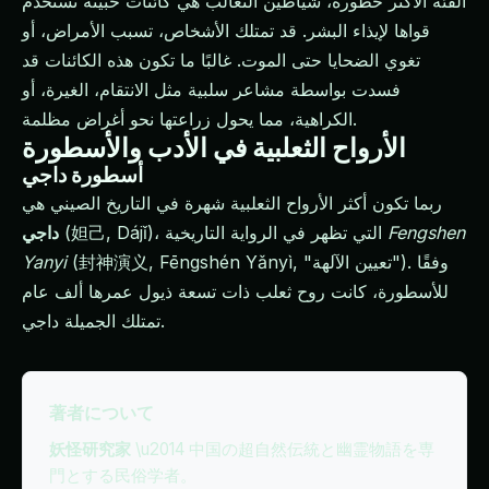
الفئة الأكثر خطورة، شياطين الثعالب هي كائنات خبيثة تستخدم
قواها لإيذاء البشر. قد تمتلك الأشخاص، تسبب الأمراض، أو
تغوي الضحايا حتى الموت. غالبًا ما تكون هذه الكائنات قد
فسدت بواسطة مشاعر سلبية مثل الانتقام، الغيرة، أو
الكراهية، مما يحول زراعتها نحو أغراض مظلمة.
الأرواح الثعلبية في الأدب والأسطورة
أسطورة داجي
ربما تكون أكثر الأرواح الثعلبية شهرة في التاريخ الصيني هي
Fengshen
(妲己, Dájǐ)، التي تظهر في الرواية التاريخية
داجي
(封神演义, Fēngshén Yǎnyì, "تعيين الآلهة"). وفقًا
Yanyi
للأسطورة، كانت روح ثعلب ذات تسعة ذيول عمرها ألف عام
تمتلك الجميلة داجي.
著者について
妖怪研究家
\u2014 中国の超自然伝統と幽霊物語を専
門とする民俗学者。