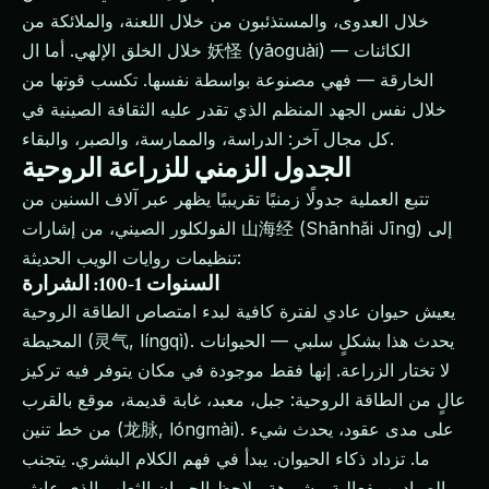
خلال العدوى، والمستذئبون من خلال اللعنة، والملائكة من
خلال الخلق الإلهي. أما ال 妖怪 (yāoguài) — الكائنات
الخارقة — فهي مصنوعة بواسطة نفسها. تكسب قوتها من
خلال نفس الجهد المنظم الذي تقدر عليه الثقافة الصينية في
كل مجال آخر: الدراسة، والممارسة، والصبر، والبقاء.
الجدول الزمني للزراعة الروحية
تتبع العملية جدولًا زمنيًا تقريبيًا يظهر عبر آلاف السنين من
الفولكلور الصيني، من إشارات 山海经 (Shānhǎi Jīng) إلى
تنظيمات روايات الويب الحديثة:
السنوات 1-100: الشرارة
يعيش حيوان عادي لفترة كافية لبدء امتصاص الطاقة الروحية
المحيطة (灵气, língqì). يحدث هذا بشكلٍ سلبي — الحيوانات
لا تختار الزراعة. إنها فقط موجودة في مكان يتوفر فيه تركيز
عالٍ من الطاقة الروحية: جبل، معبد، غابة قديمة، موقع بالقرب
من خط تنين (龙脉, lóngmài). على مدى عقود، يحدث شيء
ما. تزداد ذكاء الحيوان. يبدأ في فهم الكلام البشري. يتجنب
الصيادين بفعالية مشبوهة. يلاحظ الجيران الثعلب الذي عاش