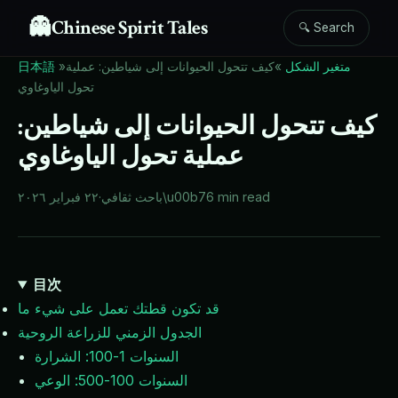
👻
Chinese Spirit Tales
🔍 Search
متغير الشكل
»
كيف تتحول الحيوانات إلى شياطين: عملية
»
日本語
تحول الياوغاوي
كيف تتحول الحيوانات إلى شياطين:
عملية تحول الياوغاوي
6 min read
\u00b7
باحث ثقافي
·
٢٢ فبراير ٢٠٢٦
目次
قد تكون قطتك تعمل على شيء ما
الجدول الزمني للزراعة الروحية
السنوات 1-100: الشرارة
السنوات 100-500: الوعي