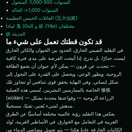
السنوات 500-1,000: المتحول
السنوات 1,000+: الخالد
العائلات الخمس العظيمة (五大仙家)
لماذا 鬼 (Guǐ) و 妖 (Yāo) مختلفان
妖 الحديثة
قد تكون قطتك تعمل على شيء ما
في التقليد الصيني الخارق، الحدود بين الحيوان والكائن الخارق
ليست جدارًا، بل تدرج. إذا أتيحت الفرصة على مدى فترة كافية
— نتحدث عن قرون — يمكن لأي حيوان أن يجمع الطاقة
الروحية، ويطور الوعي، ويحصل على القدرة على التحول إلى
شكل إنساني، وفي النهاية يحقق قوى تتنافس أو تتجاوز تلك
الخاصة بالممارسين البشريين. تُسمى هذه العملية 修炼
(xiūliàn) — الزراعة الروحية — وقواعدها محددة بشكل
مدهش لشيء يُعتبر، تقنيًا، مستحيلًا.
يعكس هذا التقليد رؤية عالمية مختلفة أساسيًّا عن الطرق
الغربية في التعامل مع الخوارق. في الأساطير الغربية، تُولد
الكائنات الخارقة عادةً هكذا — يتم تحويل مصاصي الدماء من