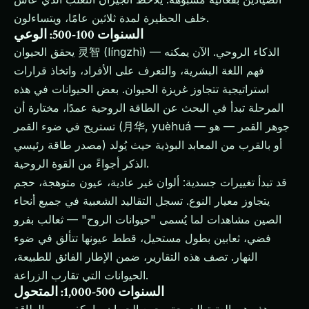
خلف الحظيرة لمدة ثلاثين عامًا، ويتساءلون.
السنوات 100-500: الوعي
يحقق الحيوان 灵智 (língzhì) — الذكاء الروحي. الآن يمكنه
فهم اللغة البشرية، والتعرف على الأفراد، واتخاذ قرارات
استراتيجية تتجاوز غريزة الحيوان. بعض الحيوانات في هذه
المرحلة تبدأ في البحث عن الطاقة الروحية عمدًا، مختارة أن
تستريح في ضوء القمر (月华, yuèhuá — جوهر القمر — هو
مصدر طاقة رئيسي) أو بالقرب من المعابد البوذية حيث يُولد
الذكر أجواءً من القوة الروحية.
قد تبدأ تغييرات جسدية: ألوان غير عادية، عيون متوهجة، حجم
يتجاوز معيار النوع. تسجل التقاليد الشعبية في جميع أنحاء
الصين مشاهدات لما يُسمى "حيوانات الروح" — ثعالب بفرو
فضي، ثعابين بطول مستحيل، قطط عيونها تتألق في ضوء
النهار. تصف هذه التقارير، ضمن الإطار الفائق للطبيعة،
الحيوانات التي تقارب الزراعة.
السنوات 500-1,000: المتحول