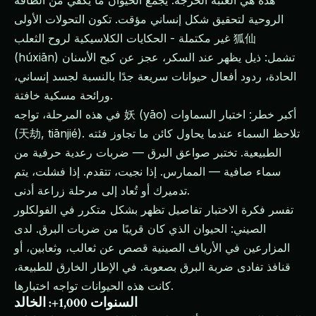
هذه هي العتبة الحرجة. يجمع الحيوان ما يكفي من الطاقة
الروحية لتحقيق شكل إنساني مؤقت. تكون التحولات الأولى
غير مكتملة - الحكايات الكلاسيكية لروح الثعلب 狐仙
(húxiān) تشمل: ذيل يظهر عند السكر، عجز عن كبح الأسنان
الحادة، ردود أفعال حيوانات سريعة جدًا بالنسبة لجسد إنساني،
ورائحة مسكية خافتة.
في هذه المرحلة، تواجه 妖 (yāo) أكبر خطر: اختبار السماوات
(天劫, tiānjié). تلاحظ السماء عندما يحاول كائن ما تجاوز فئته
الطبيعية. تختبر صواعق البرق — ضربات رعدية حرفية من
سماء صافية — الممارس. إذا نجيت، تتقدم. إذا فشلت، يتم
تدميرك أو تُعاد إلى مرحلة زراعة أدنى.
تفسر فكرة الاختبار تفاصيل تظهر بشكل متكرر في الفولكلور
الصيني: الحيوان الذي كان قريبًا من ضربات البرق. لدى
المزارعين في الأرياف الصينية قصص عن ثعالب، وثعابين، أو
قنافذ تفادى ضربة البرق بصعوبة. في الإطار الخارق للطبيعة،
كانت هذه الحيوانات تواجه اختبارها.
السنوات 1,000+: الخالد