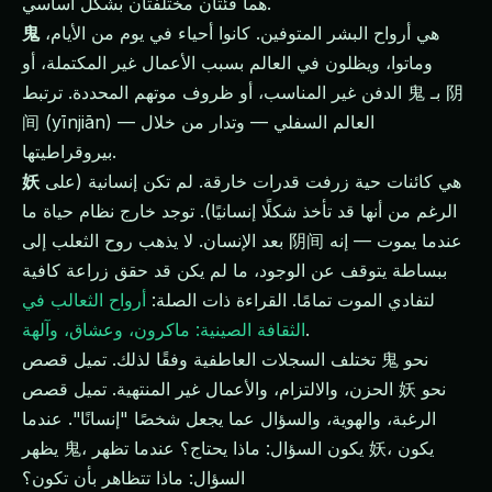
هما فئتان مختلفتان بشكل أساسي.
هي أرواح البشر المتوفين. كانوا أحياء في يوم من الأيام،
鬼
وماتوا، ويظلون في العالم بسبب الأعمال غير المكتملة، أو
الدفن غير المناسب، أو ظروف موتهم المحددة. ترتبط 鬼 بـ 阴
间 (yīnjiān) — العالم السفلي — وتدار من خلال
بيروقراطيتها.
هي كائنات حية زرفت قدرات خارقة. لم تكن إنسانية (على
妖
الرغم من أنها قد تأخذ شكلًا إنسانيًا). توجد خارج نظام حياة ما
بعد الإنسان. لا يذهب روح الثعلب إلى 阴间 عندما يموت — إنه
ببساطة يتوقف عن الوجود، ما لم يكن قد حقق زراعة كافية
لتفادي الموت تمامًا. القراءة ذات الصلة:
أرواح الثعالب في
.
الثقافة الصينية: ماكرون، وعشاق، وآلهة
تختلف السجلات العاطفية وفقًا لذلك. تميل قصص 鬼 نحو
الحزن، والالتزام، والأعمال غير المنتهية. تميل قصص 妖 نحو
الرغبة، والهوية، والسؤال عما يجعل شخصًا "إنسانًا". عندما
يظهر 鬼، يكون السؤال: ماذا يحتاج؟ عندما تظهر 妖، يكون
السؤال: ماذا تتظاهر بأن تكون؟