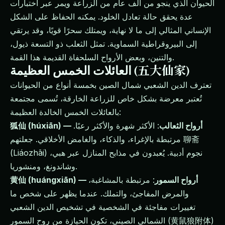
الحيوان الذي ينجو من ألف عام من الزراعة ويمر عبر اختبارات
عدة يحقق حالة تعادل الخلود. يمكنه الحفاظ على الشكل
الإنساني المثالي إلى ما لا نهاية، ويمتلك سحرًا قويًا، وقد يرتقي
إلى البيروقراطية السماوية. تمثل الثعلب ذو التسعة ذيول،
والتنين، وبعض الأرواح السلحفاة القديمة هذا القمة.
العائلات الخمس العظيمة (五大仙家)
تعترف الدين الشعبي شمال الصين بخمسة أنواع من الحيوانات
تُعتبر معرضة بشكل خاص للزراعة الخارقة، تُسمى مجتمعة
بالعائلات الخمس الخالدة العظيمة:
狐仙 (húxiān) — أرواح الثعالب
: الأكثر شهرة والأكثر رعبًا.
مرتبطة بالإغراء، والذكاء، والغامض الأخلاقي. جعلتهم 聊斋
(Liáozhāi) نجوم أدبية. يُعبدون في مذابح المنازل عبر هبي،
وشاندونغ، ومنشوريا.
黄仙 (huángxiān) — أرواح السمور
: مرتبطة بالمشاغبة،
والمرض المفاجئ، والتملك. عندما يظهر على شخص ما
تغييرات مفاجئة في الشخصية في تشخيص الدين الشعبي
الشمالي الصيني، تكون الحيازة من روح السمور (黄鼠狼附体)