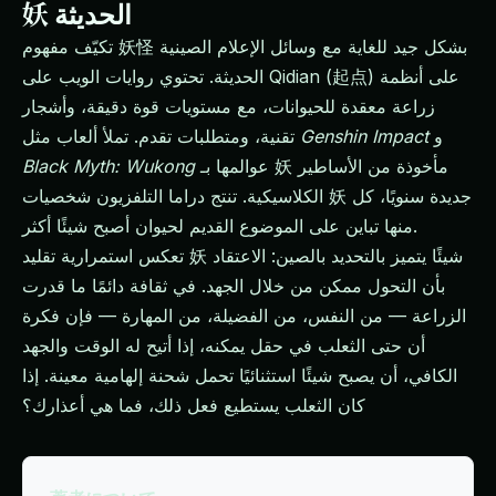
妖 الحديثة
تكيّف مفهوم 妖怪 بشكل جيد للغاية مع وسائل الإعلام الصينية
الحديثة. تحتوي روايات الويب على Qidian (起点) على أنظمة
زراعة معقدة للحيوانات، مع مستويات قوة دقيقة، وأشجار
و
Genshin Impact
تقنية، ومتطلبات تقدم. تملأ ألعاب مثل
عوالمها بـ 妖 مأخوذة من الأساطير
Black Myth: Wukong
الكلاسيكية. تنتج دراما التلفزيون شخصيات 妖 جديدة سنويًا، كل
منها تباين على الموضوع القديم لحيوان أصبح شيئًا أكثر.
تعكس استمرارية تقليد 妖 شيئًا يتميز بالتحديد بالصين: الاعتقاد
بأن التحول ممكن من خلال الجهد. في ثقافة دائمًا ما قدرت
الزراعة — من النفس، من الفضيلة، من المهارة — فإن فكرة
أن حتى الثعلب في حقل يمكنه، إذا أتيح له الوقت والجهد
الكافي، أن يصبح شيئًا استثنائيًا تحمل شحنة إلهامية معينة. إذا
كان الثعلب يستطيع فعل ذلك، فما هي أعذارك؟