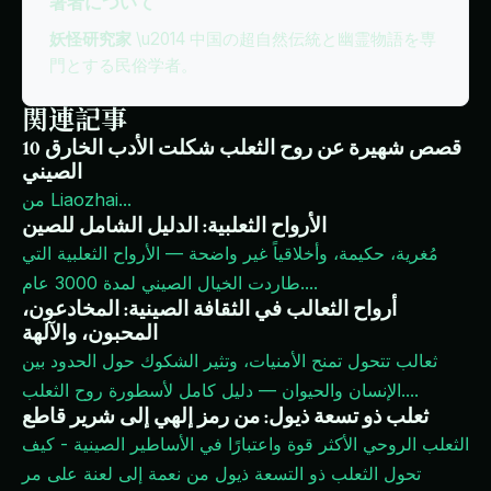
著者について
妖怪研究家
\u2014 中国の超自然伝統と幽霊物語を専
門とする民俗学者。
関連記事
10 قصص شهيرة عن روح الثعلب شكلت الأدب الخارق
الصيني
...
من Liaozhai
الأرواح الثعلبية: الدليل الشامل للصين
مُغرية، حكيمة، وأخلاقياً غير واضحة — الأرواح الثعلبية التي
...
طاردت الخيال الصيني لمدة 3000 عام.
أرواح الثعالب في الثقافة الصينية: المخادعون،
المحبون، والآلهة
ثعالب تتحول تمنح الأمنيات، وتثير الشكوك حول الحدود بين
...
الإنسان والحيوان — دليل كامل لأسطورة روح الثعلب.
ثعلب ذو تسعة ذيول: من رمز إلهي إلى شرير قاطع
الثعلب الروحي الأكثر قوة واعتبارًا في الأساطير الصينية - كيف
تحول الثعلب ذو التسعة ذيول من نعمة إلى لعنة على مر