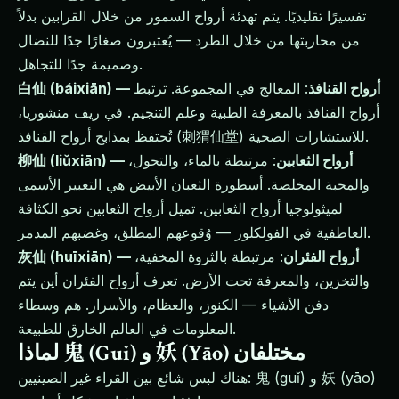
تفسيرًا تقليديًا. يتم تهدئة أرواح السمور من خلال القرابين بدلاً
من محاربتها من خلال الطرد — يُعتبرون صغارًا جدًا للنضال
وصميمة جدًا للتجاهل.
白仙 (báixiān) — أرواح القنافذ
: المعالج في المجموعة. ترتبط
أرواح القنافذ بالمعرفة الطبية وعلم التنجيم. في ريف منشوريا،
تُحتفظ بمذابح أرواح القنافذ (刺猬仙堂) للاستشارات الصحية.
柳仙 (liǔxiān) — أرواح الثعابين
: مرتبطة بالماء، والتحول،
والمحبة المخلصة. أسطورة الثعبان الأبيض هي التعبير الأسمى
لميثولوجيا أرواح الثعابين. تميل أرواح الثعابين نحو الكثافة
العاطفية في الفولكلور — وُقوعهم المطلق، وغضبهم المدمر.
灰仙 (huīxiān) — أرواح الفئران
: مرتبطة بالثروة المخفية،
والتخزين، والمعرفة تحت الأرض. تعرف أرواح الفئران أين يتم
دفن الأشياء — الكنوز، والعظام، والأسرار. هم وسطاء
المعلومات في العالم الخارق للطبيعة.
لماذا 鬼 (Guǐ) و 妖 (Yāo) مختلفان
هناك لبس شائع بين القراء غير الصينيين: 鬼 (guǐ) و 妖 (yāo)