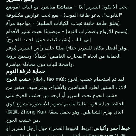
يجب ألا يكون السرير أبدًا: - متماشيًا مباشرة مع الباب (موضع
"التابوت"، يدعو طاقة الموت) - يقع تحت عوارض مكشوفة
(يخلق طاقة خانقة تجذب الكيانات السلبية) - مواجهة مرآة
(يسمح للأرواح باضطراب النوم) - موضوعًا بحيث تشير الأقدام
إلى الباب (تشبه كيفية حمل الجثث للخارج)
يوفر أفضل مكان للسرير جدارًا صلبًا خلف رأس السرير (يوفر
الحماية من اتجاه "المحارب الغامض" شمالًا) ويسمح برؤية
واضحة للباب دون محاذاة مباشرة.
حماية غرفة النوم
(桃木, táo mù): لقد تم استخدام خشب الخوخ
خشب الخوخ
لآلاف السنين لطرد الشياطين والأشباح. يوفر سيف صغير من
خشب الخوخ تحت السرير أو لوحة من خشب الخوخ على
الحائط حماية قوية. غالبًا ما يتم تصوير الأسطورة تشونغ كوي
(鍾馗, Zhōng Kuí)، الذي يهزم الشياطين، وهو يحمل سيفًا
من خشب الخوخ.
خيط أحمر وأكياس
: تربط الخيوط الحمراء حول أرجل السرير أو