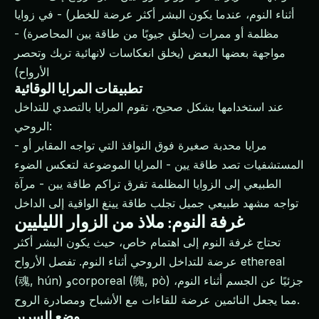
أثناء النوم، عندما يكون البشر أكثر عرضة للخطر) - في زوايا
مظلمة أو ممرات (يخلق جيوبًا من طاقة يين المحاصرة) -
مواجهة بعضها البعض (يخلق انعكاسات لانهائية تربك وتحصر
الأرواح)
تطبيقات المرايا الوقائية
عند استخدامها بشكل صحيح، تقوم المرايا بالتصدي للتداخل
الروحي:
- مرايا محدبة صغيرة فوق النوافذ التي تواجه المقابر أو
المستشفيات تصد طاقة يين - المرايا الموضوعة لتعكس الضوء
الطبيعي إلى الزوايا المظلمة تفرق تراكم طاقة يين - مرآة
تواجه مشهد طبيعي جميل تجلب طاقة يينغ الواقية إلى الداخل
غرفة النوم: ملاذ من الزوار الليليين
تحتاج غرفة النوم إلى اهتمام خاص، حيث يكون البشر أكثر
عرضة للتداخل الروحي أثناء النوم. تفصل الأرواح ethereal
(魂, hún) وcorporeal (魄, pò) جزئيًا عن الجسم أثناء النوم،
مما يجعل النائمين عرضة للقاءات مع الأشباح ومصادرة الروح.
وضع السرير