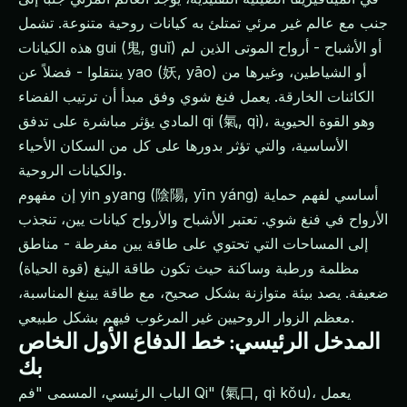
جنب مع عالم غير مرئي تمتلئ به كيانات روحية متنوعة. تشمل
هذه الكيانات gui (鬼, guǐ) أو الأشباح - أرواح الموتى الذين لم
ينتقلوا - فضلاً عن yao (妖, yāo) أو الشياطين، وغيرها من
الكائنات الخارقة. يعمل فنغ شوي وفق مبدأ أن ترتيب الفضاء
المادي يؤثر مباشرة على تدفق qi (氣, qì)، وهو القوة الحيوية
الأساسية، والتي تؤثر بدورها على كل من السكان الأحياء
والكيانات الروحية.
إن مفهوم yin وyang (陰陽, yīn yáng) أساسي لفهم حماية
الأرواح في فنغ شوي. تعتبر الأشباح والأرواح كيانات يين، تنجذب
إلى المساحات التي تحتوي على طاقة يين مفرطة - مناطق
مظلمة ورطبة وساكنة حيث تكون طاقة الينغ (قوة الحياة)
ضعيفة. يصد بيئة متوازنة بشكل صحيح، مع طاقة يينغ المناسبة،
معظم الزوار الروحيين غير المرغوب فيهم بشكل طبيعي.
المدخل الرئيسي: خط الدفاع الأول الخاص
بك
الباب الرئيسي، المسمى "فم Qi" (氣口, qì kǒu)، يعمل