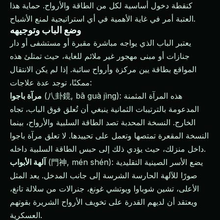
كنقطة دخول أساسية لكل من الطاقة والأرواح. حماية هذا
العتبة أمر في غاية الأهمية في أي استراتيجية لمنع الأشباح.
وضع الباب وتوجيهه
يعتبر الباب الذي يواجه مباشرة مقبرة أو مستشفى أو دار
جنازات أو مبنى مهجور غير ملائم للغاية، حيث تمتلئ هذه
المواقع بطاقة يين مركزة وأرواح سائبة. إذا لم يكن الانتقال
ممكنًا، توجد عدة علاجات:
(八卦鏡, bā guà jìng): هذه المرآة المثمنة
مرآة باجوا
المدعومة بالترتيبات الثمانية ينبغي أن تُعلق فوق الباب، تجاه
الخارج. النسخة المحدبة تصد الطاقة السلبية والأرواح، بينما
النسخة المقعرة تمتصها وتعمل على تحييدها. لا تعلق مرآة باجوا
داخل منزلك، حيث يؤدي ذلك إلى حبس الطاقة السلبية داخله.
(門神, mén shén): يضع الأسر الصينية التقليدية
آلهة الأبواب
صورًا للآلهة الحارسة الشرسة إلى جانب المدخل. يعد المثل
الأعلى، تشين شوباوا ويوتشي غونغ، جنرالات من سلالة تانغ،
ويعتقد أن لديهم القدرة على تخويف الأرواح الشريرة بقوتهم
العسكرية.