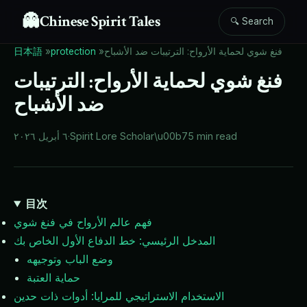
👻
Chinese Spirit Tales
🔍 Search
فنغ شوي لحماية الأرواح: الترتيبات ضد الأشباح
»
protection
»
日本語
فنغ شوي لحماية الأرواح: الترتيبات
ضد الأشباح
5 min read
\u00b7
Spirit Lore Scholar
·
٦ أبريل ٢٠٢٦
目次
فهم عالم الأرواح في فنغ شوي
المدخل الرئيسي: خط الدفاع الأول الخاص بك
وضع الباب وتوجيهه
حماية العتبة
الاستخدام الاستراتيجي للمرايا: أدوات ذات حدين