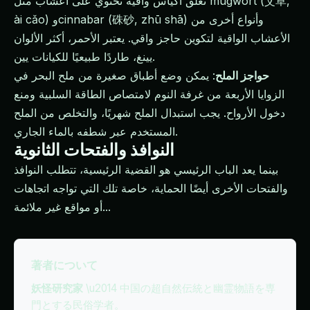
تُعلق أكياس واقية تحتوي على أعشاب مثل mugwort (艾草,
ài cǎo) وcinnabar (硃砂, zhū shā) وأنواع أخرى من
الأعشاب الواقية لتكوين حاجز واقي. يعتبر الأحمر، أكثر الألوان
يينغ، طاردًا طبيعيًا للكيانات يين.
حواجز الملح
: يمكن وضع أطباق صغيرة من ملح البحر في
الزوايا الأربعة من غرفة النوم لامتصاص الطاقة السلبية ومنع
دخول الأرواح. يجب استبدال الملح شهريًا، والتخلص من الملح
المستخدم عبر شطفه بالماء الجاري.
النوافذ والفتحات الثانوية
بينما يعد الباب الرئيسي هو القضية الرئيسية، تتطلب النوافذ
والفتحات الأخرى أيضًا الحماية، خاصة تلك التي تواجه اتجاهات
أو مواقع غير ملائمة...
著者について
妖怪研究家
\u2014 中国の超自然伝統と幽霊物語を専
門とする民俗学者。