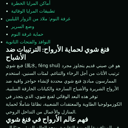
أماكن المرايا الخطرة
تطبيقات المرايا الوقائية
غرفة النوم: ملاذ من الزوار الليليين
وضع السرير
حماية غرفة النوم
النوافذ والفتحات الثانوية
فنغ شوي لحماية الأرواح: الترتيبات ضد
الأشباح
فنغ شوي (風水, fēng shuǐ) هو فن صيني قديم يتجاوز مجرد
ترتيب الأثاث من أجل الرخاء والتناغم. لمئات السنين، استخدم
الممارسون مبادئ فنغ شوي محددة لإنشاء حواجز واقية ضد
الأرواح الشريرة والأشباح السارحة والكيانات الخارقة السلبية.
توفر هذه البعد الوقائي لفنغ شوي، الذي يتجذر في
الكوزمولوجيا الطاوية والمعتقدات الشعبية، نظامًا شاملًا لحماية
المنازل والأعمال من التداخل الروحي.
فهم عالم الأرواح في فنغ شوي
في الميتافيزيقا الصينية التقليدية، يوجد العالم المرئي جنبًا إلى