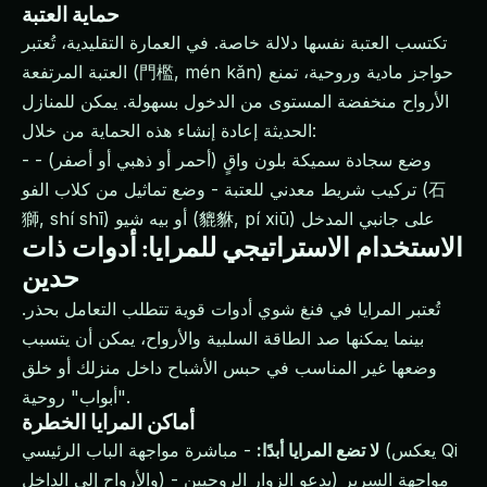
حماية العتبة
تكتسب العتبة نفسها دلالة خاصة. في العمارة التقليدية، تُعتبر
العتبة المرتفعة (門檻, mén kǎn) حواجز مادية وروحية، تمنع
الأرواح منخفضة المستوى من الدخول بسهولة. يمكن للمنازل
الحديثة إعادة إنشاء هذه الحماية من خلال:
- وضع سجادة سميكة بلون واقٍ (أحمر أو ذهبي أو أصفر) -
تركيب شريط معدني للعتبة - وضع تماثيل من كلاب الفو (石
獅, shí shī) أو بيه شيو (貔貅, pí xiū) على جانبي المدخل
الاستخدام الاستراتيجي للمرايا: أدوات ذات
حدين
تُعتبر المرايا في فنغ شوي أدوات قوية تتطلب التعامل بحذر.
بينما يمكنها صد الطاقة السلبية والأرواح، يمكن أن يتسبب
وضعها غير المناسب في حبس الأشباح داخل منزلك أو خلق
"أبواب" روحية.
أماكن المرايا الخطرة
لا تضع المرايا أبدًا:
- مباشرة مواجهة الباب الرئيسي (يعكس Qi
والأرواح إلى الداخل) - مواجهة السرير (يدعو الزوار الروحيين