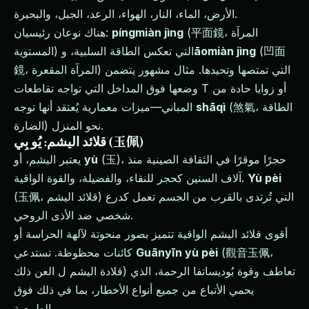
الأرض، الماء، النار، الهواء، الرعد، الجبل، والبحيرة.
(平面鏡، المرآة
píngmiàn jìng
هناك نوعان رئيسيان:
(凹面
āomiàn jìng
المستوية) التي تعكس الطاقة السلبية، و
鏡، المرآة المقعرة) التي تمتصها وتحيدها. مثال مشهور يتضمن
وضعها فوق المداخل التي تواجه تقاطعات T أو زوايا حادة من
(煞氣، الطاقة
shāqì
المباني—ميزات معمارية يُعتقد أنها توجه
الضارة) نحو المنزل.
قلائد اليشم: يُو بِي (玉佩)
(玉)، حجرًا موقرًا في الثقافة الصينية منذ
yù
يعتبر اليشم، أو
Yù pèi
آلاف السنين كحجر للنقاء، والفضيلة، والقوة الواقية.
(玉佩، قلائد اليشم) التي تُرتدى بالقرب من الجسم تعمل كدرع
شخصي ضد الأذى الروحي.
أقوى قلائد اليشم الواقية تتميز بصور منحوتة لآلهة الحراسة أو
(觀音玉佩،
Guānyīn yù pèi
كائنات محظوظة. تستدعي
قلادة اليشم ل العن ذلك) تعاطف وقوة بُوديساتفا الرحمة، الذي
يحمي الأتباع من جميع أنواع الأخطار، بما في ذلك فوق
الطبيعية.