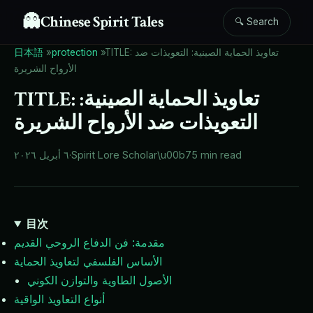
👻
Chinese Spirit Tales
🔍 Search
TITLE: تعاويذ الحماية الصينية: التعويذات ضد
»
protection
»
日本語
الأرواح الشريرة
TITLE: تعاويذ الحماية الصينية:
التعويذات ضد الأرواح الشريرة
5 min read
\u00b7
Spirit Lore Scholar
·
٦ أبريل ٢٠٢٦
目次
مقدمة: فن الدفاع الروحي القديم
الأساس الفلسفي لتعاويذ الحماية
الأصول الطاوية والتوازن الكوني
أنواع التعاويذ الواقية