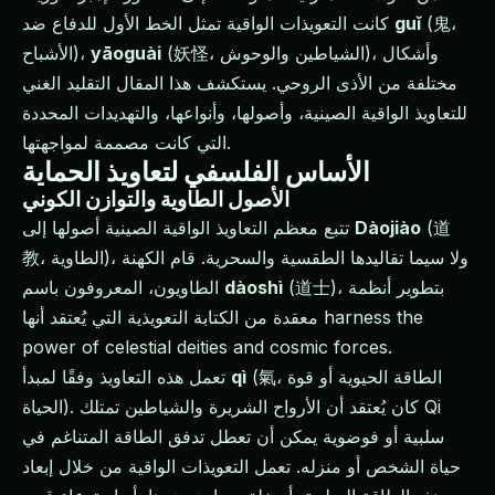
(鬼،
guǐ
كانت التعويذات الواقية تمثل الخط الأول للدفاع ضد
(妖怪، الشياطين والوحوش)، وأشكال
yāoguài
الأشباح)،
مختلفة من الأذى الروحي. يستكشف هذا المقال التقليد الغني
للتعاويذ الواقية الصينية، وأصولها، وأنواعها، والتهديدات المحددة
التي كانت مصممة لمواجهتها.
الأساس الفلسفي لتعاويذ الحماية
الأصول الطاوية والتوازن الكوني
(道
Dàojiào
تتبع معظم التعاويذ الواقية الصينية أصولها إلى
教، الطاوية)، ولا سيما تقاليدها الطقسية والسحرية. قام الكهنة
(道士)، بتطوير أنظمة
dàoshì
الطاويون، المعروفون باسم
معقدة من الكتابة التعويذية التي يُعتقد أنها harness the
power of celestial deities and cosmic forces.
(氣، الطاقة الحيوية أو قوة
qì
تعمل هذه التعاويذ وفقًا لمبدأ
الحياة). كان يُعتقد أن الأرواح الشريرة والشياطين تمتلك Qi
سلبية أو فوضوية يمكن أن تعطل تدفق الطاقة المتناغم في
حياة الشخص أو منزله. تعمل التعويذات الواقية من خلال إبعاد