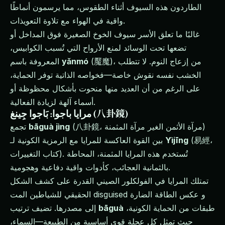
الطاردون هذه السيوف أثناء الطقوس، مما يرسمون أنماطًا
واقية في الهواء مع تلاوة التعويذات.
غالبًا ما تعلق الأسر سيوف الخوخ الصغيرة فوق المداخل أو
تضعها تحت الوسائد لمنع الأرواح التي تُسبب الكوابيس،
(魘魔)، من إزعاج النوم. لا تتطلب
yǎnmó
المعروفة باسم
الخشب نفسه نقوش خاصة—فخواصه الذاتية توفر الحماية،
على الرغم من أن العديد منها منحوت بأشكال محظوظة أو
أسماء آلهة لزيادة الفعالية.
مرايا باجوا: بَاجوا جِينغ (八卦鏡)
(八卦鏡، مرآة الأثمن الغير مرآة المثمنة)
bāguà jìng
تجمع
(易經،
Yìjīng
بين القوة العاكسة للمرايا مع الرمزية الكونية لـ
كتاب التغييرات). تُستخدم هذه المرايا المثمنة، المحاطة
بالثمانية العجائب، كأدوات واقية دفاعية وهجومية.
تمتلك المرايا في الفولكلور الصيني القدرة على كشف الشكل
الحقيقي للشياطين المت disguised و عكس الطاقة الضارة
طبقات من الحماية الكونية،
bāguà
إلى مصدرها. تضيف ترتيب
حيث تمثل كل عجلة قوى أساسية من الطبيعة—السماء،