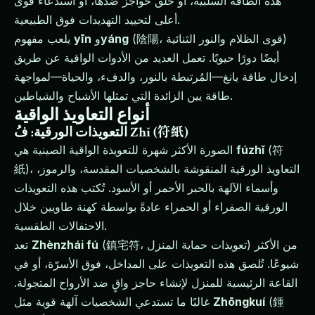
هذه الطاقة السلبية، أو خلق حواجز ضدها، أو استدعاء قوى
أعلى لتحييد التهديدات فوق الطبيعية.
(陰陽، قوى الظلام والنور الثنائية)
yáng
و
yīn
يلعب مفهوم
أيضًا دورًا حيويًا. تعمل العديد من الأدوات الواقية عن طريق
إدخال طاقة يانغ—المُرتبطة بالنور، والدفء، والحياة—لمواجهة
طاقة يين الزائدة التي تمثلها الأشباح والشياطين.
أنواع التعاويذ الواقية
التعويذات الورقية: فُ Zhǐ (符紙)
(符
fúzhǐ
الصورة الأكثر شهرة للتعويذة الواقية الصينية هي
紙)، التعاويذ الورقية المنقوشة بالشخصيات المقدسة، والرموز،
وأسماء الآلهة بالحبر الأحمر أو الأسود. تُكتب هذه التعويذات
الورقية الصفراء أو الحمراء عادةً بواسطة كهنة طاويين خلال
الاحتفالات الطقسية.
(鎮宅符، تعويذات حماية المنزل) من الأكثر
Zhènzhái fú
تعد
شيوعًا. تُلصق هذه التعويذات على المداخل، فوق الأسرّة، أو في
القاعة الرئيسية للمنزل لإنشاء حاجز واقٍ ضد الأرواح المتجولة.
(鍾
Zhōngkuí
غالبًا ما تستدعي الشخصيات آلهة قوية مثل