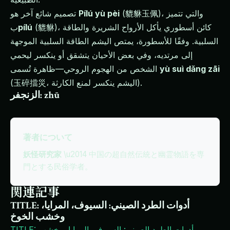
(貔貅玉佩)، والتي تتميز
Pílú yù pèi
تصميم شائع آخر هو
(貔貅)، كائن أسطوري يأكل الأرواح الشريرة والطاقة
pílú
ب
السلبية. وفقًا للأسطورة، يمتص اليشم الطاقة السلبية الموجهة
إلى مرتديه، وفي بعض الأحيان يتشقق أو ينكسر ليحمي
yù suì dǎng zāi
الشخص من الهجوم الروحي—ظاهرة تُسمى
(玉碎擋災، اليشم ينكسر لمنع الكارثة).
الزنجفر: zhū
著者について
妖怪研究家
\u2014 中国の超自然伝統と幽霊物語を専
門とする民俗学者。
関連記事
TITLE: أدوات الطرد الصيني: السيوف، المرايا،
وخشب الخوخ
TITLE: أدوات الطرد الصيني: السيوف، المرايا، وخشب