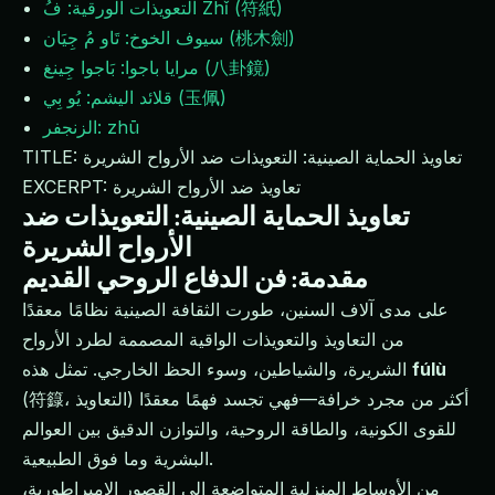
التعويذات الورقية: فُ Zhǐ (符紙)
سيوف الخوخ: تَاو مُ جِيَان (桃木劍)
مرايا باجوا: بَاجوا جِينغ (八卦鏡)
قلائد اليشم: يُو بِي (玉佩)
الزنجفر: zhū
TITLE: تعاويذ الحماية الصينية: التعويذات ضد الأرواح الشريرة
EXCERPT: تعاويذ ضد الأرواح الشريرة
تعاويذ الحماية الصينية: التعويذات ضد
الأرواح الشريرة
مقدمة: فن الدفاع الروحي القديم
على مدى آلاف السنين، طورت الثقافة الصينية نظامًا معقدًا
من التعاويذ والتعويذات الواقية المصممة لطرد الأرواح
fúlù
الشريرة، والشياطين، وسوء الحظ الخارجي. تمثل هذه
(符籙، التعاويذ) أكثر من مجرد خرافة—فهي تجسد فهمًا معقدًا
للقوى الكونية، والطاقة الروحية، والتوازن الدقيق بين العوالم
البشرية وما فوق الطبيعية.
من الأوساط المنزلية المتواضعة إلى القصور الإمبراطورية،