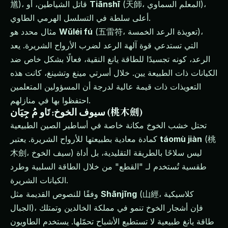
(天師، المعلم السماوي)،
Tiānshī
馗)، قاتل الشياطين، أو
أعلى سلطة في التسلسل الهرمي الطاوي.
(五雷符، تعويذة الرعد الخمسة)،
Wǔléi fú
مثال محدد هو
التي تستدعي قوة آلهة الرعد لضرب الأرواح الشريرة. يعد
الرعد، كونه تجسيدًا للطاقة يانغ النقية، فعالًا بشكل خاص ضد
الكيانات ذات الطبيعة يين. خلال أسرتي مينغ وتشينغ، كانت هذه
التعويذات ذات قيمة عالية لدرجة أن المسؤولين المتعلمين
احتفظوا بها في منازلهم.
سيوف الخوخ: تَاو مُ جِيَان (桃木劍)
تحتل خشب الخوخ مكانة خاصة في أساطير الصين الطبيعية
(桃
táomù jiàn
كمادة معادية بطبيعتها للأرواح الشريرة. يعتبر
木劍، سيف الخوخ) ليس سلاحًا بالطريقة التقليدية، بل أداة
طقسية تُستخدم لـ "القطع" من خلال الطاقة السلبية وطرد
الكيانات الشريرة.
(山經، كلاسيكية
Shānjīng
وفقًا للنصوص القديمة مثل
الجبال)، فإن أشجار الخوخ تنمو في مملكة الخالدين وتمتلك
طاقة يانغ طبيعية لا تستطيع الأشباح تحمّلها. يستخدم الطاويون