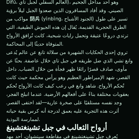
Dìfǔ، العالم السفلي لجبل تاي)، وهو أحد مداخل الجحيم
الصيني. وقد أفاد المسافرون الذين صعدوا الجبل ليلاً برؤية
(yīnbīng، الجنود الأشباح) تسير على طول
阴兵
مواكب من
الطرق الحجرية القديمة. يُقال إن هذه الجيوش الطيفية، التي
ترتدي دروعًا عتيقة وتحمل رايات شبحية، كانت تُرافق الأرواح
المتوفاة حديثًا إلى المحاكمة.
تروي إحدى الحكايات الشهيرة من سلالة تانغ عن عالم يُدعى
وانغ تشي الذي ضل طريقه في جبل تاي خلال عاصفة. بحثًا عن
مأوى، صادف قصرًا رائعًا ظهر فجأة من خلال الضباب. داخل
القصر، شهد الإمبراطور العظيم وهو يرأس محكمة حيث كانت
تُحكم الأرواح. شاهد وانغ في رعب كيف كانت الأرواح تُحكم
بعقوبات مختلفة بناءً على أفعالهم الأرضية. عندما انبلج الفجر،
وجد نفسه مستلقيًا على صخرة عارية—لقد اختفى القصر.
أثرت هذه التجربة عليه بعمق لدرجة أنه كرس بقية حياته
لممارسة البوذية.
أرواح الثعالب في جبل تشينغتشينغ
يُعرف جبل تشينغتشينغ في مقاطعة سيتشوان، أحد مهد