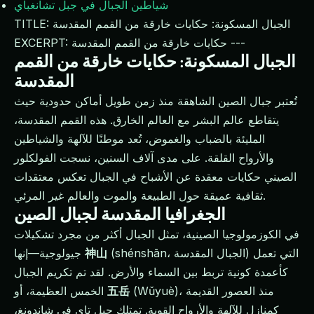
شياطين الجبال في جبل تشانغباي
TITLE: الجبال المسكونة: حكايات خارقة من القمم المقدسة
EXCERPT: حكايات خارقة من القمم المقدسة ---
الجبال المسكونة: حكايات خارقة من القمم
المقدسة
تُعتبر جبال الصين الشاهقة منذ زمن طويل أماكن حدودية حيث
يتقاطع عالم البشر مع العالم الخارق. هذه القمم المقدسة،
المليئة بالضباب والغموض، تُعد موطنًا للآلهة والشياطين
والأرواح القلقة. على مدى آلاف السنين، نسجت الفولكلور
الصيني حكايات معقدة عن الأشباح في الجبال تعكس معتقدات
ثقافية عميقة حول الطبيعة والموت والعالم غير المرئي.
الجغرافيا المقدسة لجبال الصين
في الكوزمولوجيا الصينية، تمثل الجبال أكثر من مجرد تشكيلات
(shénshān، الجبال المقدسة) التي تعمل
神山
جيولوجية—إنها
كأعمدة كونية تربط بين السماء والأرض. لقد تم تكريم الجبال
(Wǔyuè)، منذ العصور القديمة
五岳
الخمس العظيمة، أو
كمنازل للآلهة والأرواح القوية. تمتلك جبل تاي في شاندونغ،