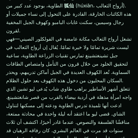
(húxiān، أرواح الثعالب).
狐仙
الطاوية، بوجود عدد كبير من
هذه الكائنات الخارقة، القادرة على التحول إلى نساء جميلات أو
رجال وسيمين، سكنت غابات البامبو وكهوف الجبل المخفية
لقرون.
تشغل أرواح الثعالب مكانة غامضة في الفولكلور الصيني—فهي
ليست شريرة تمامًا ولا خيرة تمامًا. يُقال إن أرواح الثعالب في
جبل تشينغتشينغ تمارس تقنيات الزراعة الطاوية، ساعية
لتحقيق الخلود من خلال قرون من التأمل وامتصاص الطاقات
السماوية. تُعد الكهوف العديدة في الجبل أماكن تدريبهم، ويحذر
السكان المحليون من دخول هذه الكهوف بعد حلول الظلام.
تتعلق أشهر الأساطير براهب طاوي شاب يُدعى ليو تشين الذي
واجه امرأة مذهلة في أردية بيضاء بالقرب من قصر شانغتشينغ.
ادعت أنها تلميذة تدرس الطاوية ودعته إلى مسكنها لتناول
الشاي. قضى ليو ما اعتقد أنه ليلة واحدة في محادثة ممتعة،
مناقشًا الفلسفة والنصوص. عندما غادر أخيرًا، اكتشف أن ثلاث
سنوات قد مرت في العالم البشري. كان رفاقه الرهبان قد