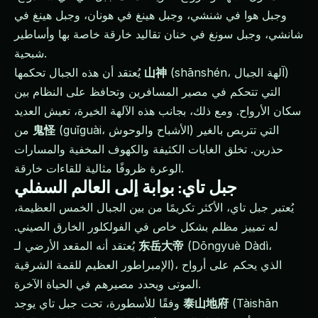
وجبل هوا في شنشي، وجبل هينغ في هونان، وجبل هينغ في
شانشي، وجبل سونغ في خنان تقاليد خارقة خاصة بها وأساطير
شبحية.
(shānshén، آلهة الجبال)
山神
يُعتقد أن هذه الجبال تحكمها
التي تتحكم في مصير المسافرين وتحافظ على النظام بين
سكان الأرواح. ومع ذلك، بجانب هذه الآلهة الخيرة، تعيش العديد
(guǐguài، الأشباح والوحوش) التي تتربص بالغير
鬼怪
من
حذرين. تخلق الغابات الكثيفة والكهوف المخفية والمسارات
الوعرة ظروفًا مثالية للقاءات خارقة.
جبل تاي: بوابة إلى العالم السفلي
يُعتبر جبل تاي، الأكثر تكريمًا من بين الجبال الخمس العظيمة،
له تمييز مظلم بشكل خاص في الفولكلور الخارق الصيني.
(Dōngyuè Dàdì،
东岳大帝
يُعتقد أنه المقعد الأرضي لـ
الإمبراطور العظيم للقمة الشرقية)، الذي يحكم على أرواح
الموتى ويحدد مصيرهم في الحياة الآخرة.
(Tàishān
泰山地府
وفقًا للأسطورة، تحت جبل تاي يوجد