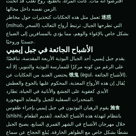
افترضوا أنه مات. كانت المرأة، بالطبع، روح ثعلب قد انحنت
الزمن نفسه داخل مجالها.
迷惑
تعمل مثل هذه الحكايات كتحذيرات حول مخاطر
(míhuò، السحر) التي تطرحها الجبال. ترتبط أرواح الثعالب
بشكل خاص بالإغواء والوهم، مما يؤدي بالمسافرين إلى الضياع
جسديًا وروحيًا.
الأشباح الجائعة في جبل إيميي
يقدم جبل إيميي، أحد الجبال البوذية الأربعة المقدسة، تناقضًا:
على الرغم من كونه مركزًا للممارسة البوذية والتنوير، إلا أنه
(èguǐ، الأشباح الجائعة).
饿鬼
يحتضن العديد من الحكايات عن
يُقال إن هذه الأرواح المعذبة، المحكوم عليها بالجوع والعطش
الأبدي كعقوبة على الجشع والأنانية في الحياة، تطارد
المنحدرات السفلية للجبل والمعابد المهجورة.
施食
يقوم الرهبان البوذيون في جبل إيميي بإجراء طقوس
(shīshí، تقديم الطعام) بانتظام لتهدئة هذه الأشباح الجائعة.
خلال مهرجان الأشباح في الشهر القمري السابع، يصبح الجبل
نشطًا بشكل خاص مع الظواهر الخارقة. يُبلغ الحجاج عن سماع