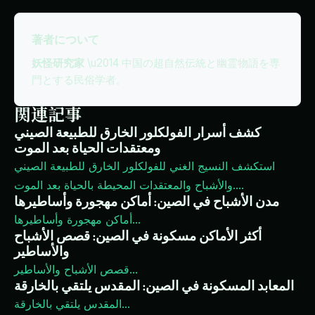
著者について
妖怪研究家
\u2014 中国の超自然伝統と幽霊物語を専
門とする民俗学者。
関連記事
كشف أسرار الفولكلور الخارق للطبيعة الصيني
ومعتقدات الحياة بعد الموت
استكشف النسيج الغني للفولكلور الخارق للطبيعة الصيني
...
والأشباح والمعتقدات المحيطة بالحياة بعد الموت.
مدن الأشباح في الصين: أماكن مهجورة وأساطيرها
...
أماكن مهجورة وأساطيرها
أكثر الأماكن مسكونة في الصين: قصص الأشباح
والأساطير
...
قصص الأشباح والأساطير
المعابد المسكونة في الصين: المقدس يلتقي بالخارقة
...
المقدس يلتقي بالخارقة