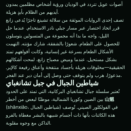
أصوات عويل تتردد في الوديان ورؤية أشخاص مظلمين يمدون
أيديهم من الظلام بأيدٍ هزيلة.
تصف إحدى الروايات الموثقة من سلالة تشينغ تاجرًا يُدعى زانغ
قرر اتخاذ اختصار عبر مسار جبلي نادر الاستخدام. عندما حل
الليل، واجه ما بدا أنه مجموعة من المتسولين يتوسلون
للحصول على الطعام. شعورًا بالشفقة، شارك مؤنته. التهمت
الأشكال الطعام بسرعة غير إنسانية، وكانت أفواههم تمتد
بشكل مستحيل. عندما وميض مصباح زانغ، لمحت أشكالهم
الحقيقية—مخلوقات هزيلة بأجساد منتفخة وأعناق رفيعة كالإبر.
مذعورًا، هرب ولم يتوقف حتى وصل إلى أمان دير عند الفجر.
شياطين الجبال في جبل تشانغباي
تُعتبر سلسلة جبال تشانغباي البركانية، التي تمتد على الحدود
山魈
بين الصين وكوريا الشمالية، موطنًا لبعض من أخطر
(shānxiāo، شياطين الجبال) في الفولكلور الصيني. تُوصف
هذه الكائنات بأنها ذات أجسام شبيهة بالبشر مغطاة بالفرو
الداكن مع وجوه مقلوبة.