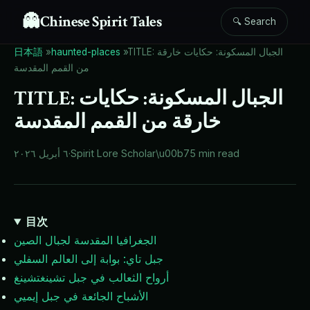
👻
Chinese Spirit Tales
🔍 Search
TITLE: الجبال المسكونة: حكايات خارقة
»
haunted-places
»
日本語
من القمم المقدسة
TITLE: الجبال المسكونة: حكايات
خارقة من القمم المقدسة
5 min read
\u00b7
Spirit Lore Scholar
·
٦ أبريل ٢٠٢٦
目次
الجغرافيا المقدسة لجبال الصين
جبل تاي: بوابة إلى العالم السفلي
أرواح الثعالب في جبل تشينغتشينغ
الأشباح الجائعة في جبل إيميي