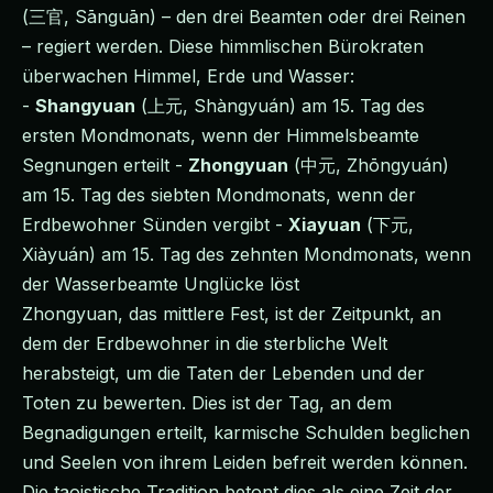
(三官, Sānguān) – den drei Beamten oder drei Reinen
– regiert werden. Diese himmlischen Bürokraten
überwachen Himmel, Erde und Wasser:
-
Shangyuan
(上元, Shàngyuán) am 15. Tag des
ersten Mondmonats, wenn der Himmelsbeamte
Segnungen erteilt -
Zhongyuan
(中元, Zhōngyuán)
am 15. Tag des siebten Mondmonats, wenn der
Erdbewohner Sünden vergibt -
Xiayuan
(下元,
Xiàyuán) am 15. Tag des zehnten Mondmonats, wenn
der Wasserbeamte Unglücke löst
Zhongyuan, das mittlere Fest, ist der Zeitpunkt, an
dem der Erdbewohner in die sterbliche Welt
herabsteigt, um die Taten der Lebenden und der
Toten zu bewerten. Dies ist der Tag, an dem
Begnadigungen erteilt, karmische Schulden beglichen
und Seelen von ihrem Leiden befreit werden können.
Die taoistische Tradition betont dies als eine Zeit der