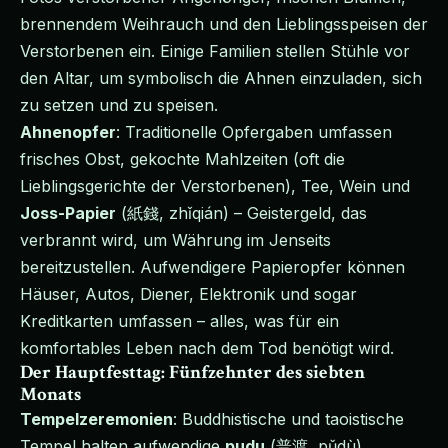
brennendem Weihrauch und den Lieblingsspeisen der
Verstorbenen ein. Einige Familien stellen Stühle vor
den Altar, um symbolisch die Ahnen einzuladen, sich
zu setzen und zu speisen.
Ahnenopfer
: Traditionelle Opfergaben umfassen
frisches Obst, gekochte Mahlzeiten (oft die
Lieblingsgerichte der Verstorbenen), Tee, Wein und
Joss-Papier
(紙錢, zhǐqián) – Geistergeld, das
verbrannt wird, um Währung im Jenseits
bereitzustellen. Aufwendigere Papieropfer können
Häuser, Autos, Diener, Elektronik und sogar
Kreditkarten umfassen – alles, was für ein
komfortables Leben nach dem Tod benötigt wird.
Der Hauptfesttag: Fünfzehnter des siebten
Monats
Tempelzeremonien
: Buddhistische und taoistische
Tempel halten aufwendige
pudu
(普渡, pǔdù)