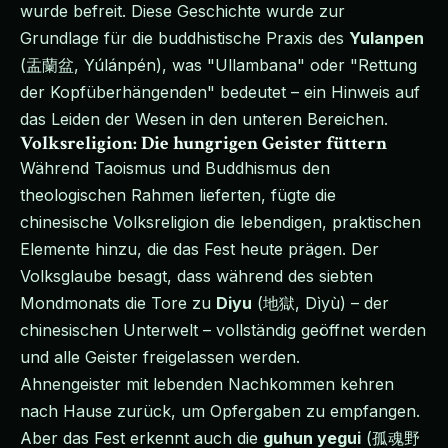
wurde befreit. Diese Geschichte wurde zur
Grundlage für die buddhistische Praxis des
Yulanpen
(盂蘭盆, Yúlánpén), was "Ullambana" oder "Rettung
der Kopfüberhängenden" bedeutet – ein Hinweis auf
das Leiden der Wesen in den unteren Bereichen.
Volksreligion: Die hungrigen Geister füttern
Während Taoismus und Buddhismus den
theologischen Rahmen lieferten, fügte die
chinesische Volksreligion die lebendigen, praktischen
Elemente hinzu, die das Fest heute prägen. Der
Volksglaube besagt, dass während des siebten
Mondmonats die Tore zu
Diyu
(地獄, Dìyù) – der
chinesischen Unterwelt – vollständig geöffnet werden
und alle Geister freigelassen werden.
Ahnengeister mit lebenden Nachkommen kehren
nach Hause zurück, um Opfergaben zu empfangen.
Aber das Fest erkennt auch die
guhun yegui
(孤魂野