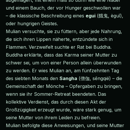
abgemagert, mit einem Hals so dünn wie eine Nadel
und einem Bauch, der vor Hunger geschwollen war
– die klassische Beschreibung eines
egui
(餓鬼, èguǐ),
oder hungrigen Geistes.
Mulian versuchte, sie zu füttern, aber jede Nahrung,
die sich ihren Lippen näherte, entzündete sich in
Flammen. Verzweifelt suchte er Rat bei Buddha.
Buddha erklärte, dass das Karma seiner Mutter zu
schwer sei, um von einer Person allein überwunden
zu werden. Er wies Mulian an, am fünfzehnten Tag
des siebten Monats den
Sangha
(僧伽, sēngqié) – die
Gemeinschaft der Mönche – Opfergaben zu bringen,
wenn sie ihr Sommer-Retreat beendeten. Das
kollektive Verdienst, das durch diesen Akt der
Großzügigkeit erzeugt wurde, wäre stark genug, um
seine Mutter von ihrem Leiden zu befreien.
Mulian befolgte diese Anweisungen, und seine Mutter