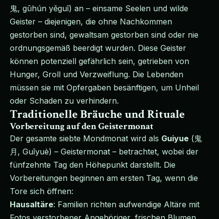
鬼, gūhún yěguǐ) an – einsame Seelen und wilde
Geister – diejenigen, die ohne Nachkommen
gestorben sind, gewaltsam gestorben sind oder nie
ordnungsgemäß beerdigt wurden. Diese Geister
können potenziell gefährlich sein, getrieben von
Hunger, Groll und Verzweiflung. Die Lebenden
müssen sie mit Opfergaben besänftigen, um Unheil
oder Schaden zu verhindern.
Traditionelle Bräuche und Rituale
Vorbereitung auf den Geistermonat
Der gesamte siebte Mondmonat wird als
Guiyue
(鬼
月, Guǐyuè) – Geistermonat – betrachtet, wobei der
fünfzehnte Tag den Höhepunkt darstellt. Die
Vorbereitungen beginnen am ersten Tag, wenn die
Tore sich öffnen:
Hausaltäre
: Familien richten aufwendige Altäre mit
Fotos verstorbener Angehöriger, frischen Blumen,