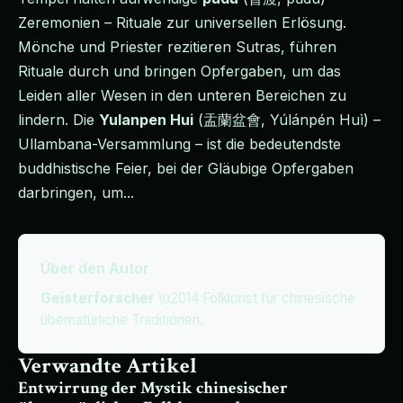
Zeremonien – Rituale zur universellen Erlösung.
Mönche und Priester rezitieren Sutras, führen
Rituale durch und bringen Opfergaben, um das
Leiden aller Wesen in den unteren Bereichen zu
lindern. Die
Yulanpen Hui
(盂蘭盆會, Yúlánpén Huì) –
Ullambana-Versammlung – ist die bedeutendste
buddhistische Feier, bei der Gläubige Opfergaben
darbringen, um...
Über den Autor
Geisterforscher
\u2014 Folklorist für chinesische
übernatürliche Traditionen.
Verwandte Artikel
Entwirrung der Mystik chinesischer