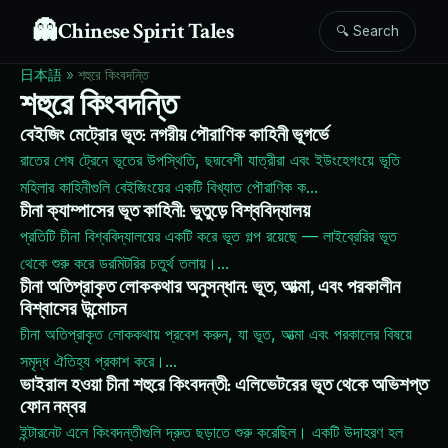
👻
Chinese Spirit Tales
🔍 Search
日本語
»
শহুরে কিংবদন্তি
শহুরে কিংবদন্তি
বেইজিং মেট্রোর ভূত: নগরীয় পৌরাণিক কাহিনী ভূগর্ভে
রাতের শেষ ট্রেনে ভূতের উপস্থিতি, ছদ্মবেশী যাত্রীরা এবং ইউংহেগংয়ে ভূতি
মহিলার কাহিনীগুলি বেইজিংয়ের একটি বিখ্যাত পৌরাণিক ক
...
চীনা ক্যাম্পাসের ভূত কাহিনী: ভুতুড়ে বিশ্ববিদ্যালয়
প্রতিটি চীনা বিশ্ববিদ্যালয়ের একটি করে ভূত গল্প রয়েছে — লাইব্রেরির ভূত
থেকে শুরু করে ডরমিটরির চতুর্থ তলায়।
...
চীনা অতিপ্রাকৃত লোককথার অনুসন্ধান: ভূত, আত্মা, এবং পরকালীন
বিশ্বাসের উন্মোচন
চীনা অতিপ্রাকৃত লোককথায় প্রবেশ করুন, যা ভূত, আত্মা এবং পরকালের বিষয়ে
সমৃদ্ধ ঐতিহ্য প্রকাশ করে।
...
ভাইরাল হওয়া চীনা শহুরে কিংবদন্তী: এলিভেটরের ভূত থেকে অভিশপ্ত
ফোন নম্বর
ইন্টারনেট এলে কিংবদন্তীগুলি দ্রুত ছড়াতে শুরু করেছিল। একটি উদাহরণ হল