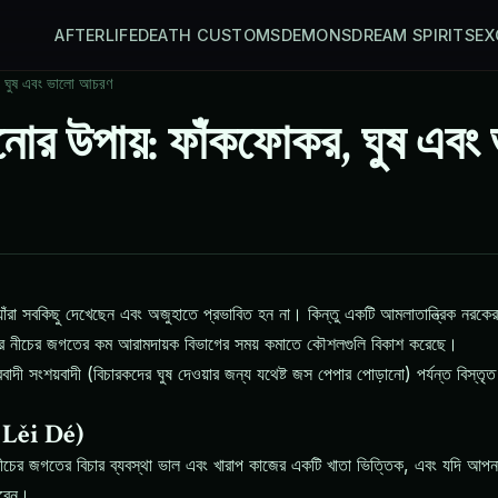
AFTERLIFE
DEATH CUSTOMS
DEMONS
DREAM SPIRITS
EX
র, ঘুষ এবং ভালো আচরণ
ানোর উপায়: ফাঁকফোকর, ঘুষ এব
া সবকিছু দেখেছেন এবং অজুহাতে প্রভাবিত হন না। কিন্তু একটি আমলাতান্ত্রিক নরকের
দী ধরে নীচের জগতের কম আরামদায়ক বিভাগের সময় কমাতে কৌশলগুলি বিকাশ করেছে।
 সংশয়বাদী (বিচারকদের ঘুষ দেওয়ার জন্য যথেষ্ট জস পেপার পোড়ানো) পর্যন্ত বিস্তৃত
 Lěi Dé)
চের জগতের বিচার ব্যবস্থা ভাল এবং খারাপ কাজের একটি খাতা ভিত্তিক, এবং যদি আপনা
করেন।