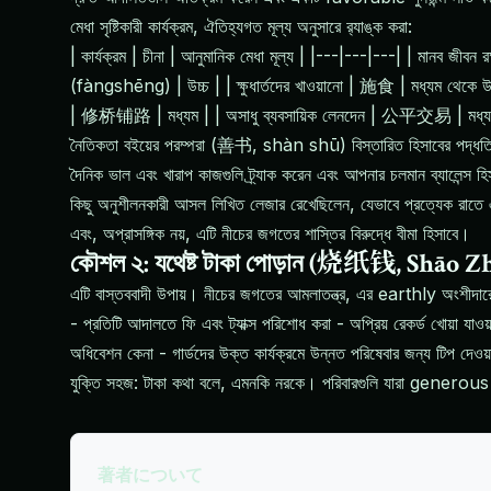
মেধা সৃষ্টিকারী কার্যক্রম, ঐতিহ্যগত মূল্য অনুসারে র‌্যাঙ্ক করা:
| কার্যক্রম | চীনা | আনুমানিক মেধা মূল্য | |---|---|---| | মানব জীবন 
(fàngshēng) | উচ্চ | | ক্ষুধার্তদের খাওয়ানো | 施食 | মধ্যম থেকে উচ্চ
| 修桥铺路 | মধ্যম | | অসাধু ব্যবসায়িক লেনদেন | 公平交易 | মধ্যম | | 
নৈতিকতা বইয়ের পরম্পরা (善书, shàn shū) বিস্তারিত হিসাবের পদ্ধতি
দৈনিক ভাল এবং খারাপ কাজগুলি ট্র্যাক করেন এবং আপনার চলমান ব্যালেন্স 
কিছু অনুশীলনকারী আসল লিখিত লেজার রেখেছিলেন, যেভাবে প্রত্যেক রাতে একজ
এবং, অপ্রাসঙ্গিক নয়, এটি নীচের জগতের শাস্তির বিরুদ্ধে বীমা হিসাবে।
কৌশল ২: যথেষ্ট টাকা পোড়ান (烧纸钱, Shāo Z
এটি বাস্তববাদী উপায়। নীচের জগতের আমলাতন্ত্র, এর earthly অংশীদার
- প্রতিটি আদালতে ফি এবং ট্যাক্স পরিশোধ করা - অপ্রিয় রেকর্ড খোয়া যাওয়
অধিবেশন কেনা - গার্ডদের উক্ত কার্যক্রমে উন্নত পরিষেবার জন্য টিপ দেওয়
যুক্তি সহজ: টাকা কথা বলে, এমনকি নরকে। পরিবারগুলি যারা generous পরি
著者について