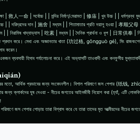
রক্ষা | 救人一命 | সর্বোচ্চ | | মন্দির নির্মাণ/মেরামত | 修庙 | খুব উচ্চ | | ধর্মগ্রন্থ 
 | | দরিদ্রদের দান | 施舍 | মধ্যম | | পিতামাতার প্রতি দয়ালু হওয়া | 孝顺父母 | মধ্য
নিরামিষ খাদ্যাভ্যাস | 吃素 | মধ্যম | | দৈনিক প্রার্থনা ও ধূপ | 日常供奉 | নিম্ন 
 প্রদান করে। মেধা এবং অজ্ঞানতার খাতা (功过格, gōngguò gé), মিং রাজবংশের সময
হিসাব করেন।
ন ব্যবসায়ী হিসাব পর্যালোচনা করে। এই অভ্যাসটি তাওবাদী এবং কনফুসীয় মুখ্যতাবাদীদ
hǐqián)
ের মতো, আর্থিক প্রভাবের জন্য সংবেদনশীল। বিশাল পরিমাণে জস পেপার (纸钱, zhǐqiá
ার জন্য ক্লার্কদের ঘুষ দেওয়া - নীচের জগতের আইনজীবী নিয়োগ করা (হ্যাঁ, এটি লোকবিশ্ব
া
মাণে জস পেপার পোড়ায় তারা বিশ্বাস করে যে তারা তাদের মৃত আত্মীয়দের নীচের জগত