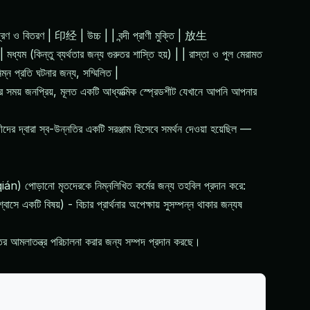
মুদ্রণ ও বিতরণ | 印经 | উচ্চ | | বন্দী প্রাণী মুক্তি | 放生
ম (কিন্তু ব্যর্থতার জন্য গুরুতর শাস্তি হয়) | | রাস্তা ও পুল মেরামত
প্রতি ঘটনার জন্য, সম্মিলিত |
় জনপ্রিয়, মূলত একটি আধ্যাত্মিক স্প্রেডশীট যেখানে আপনি আপনার
ের দ্বারা স্ব-উন্নতির একটি সরঞ্জাম হিসেবে সমর্থন দেওয়া হয়েছিল —
n) পোড়ানো মৃতদেরকে নিম্নলিখিত কর্মের জন্য তহবিল প্রদান করে:
াসে একটি বিষয়) - বিচার প্রার্থনার অপেক্ষায় সুসম্পন্ন থাকার জন্যষ
ের আমলাতন্ত্র পরিচালনা করার জন্য সম্পদ প্রদান করছে।