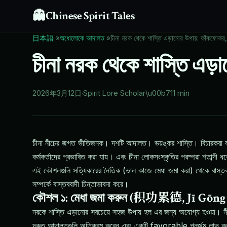
👻
Chinese Spirit Tales
日本語
»
অধোলোকে আদালত
»
চীনা নরক থেকে শাস্তি এড়ানোর উপায়: ফাঁকফোক
চীনা নরক থেকে শাস্তি এড়
2026年3月12日
·
Spirit Lore Scholar
\u00b7
11 min
চীনা নীচের জগত ভীতিজনক। দশটি আদালত। ভয়ঙ্কর শাস্তি। বিচারকরা যাঁর
কর্মকর্তাদের প্রভাবিত করা যায়। এবং চীনা লোকসংস্কৃতির পরম্পরা শতাব্
এই কৌশলগুলি সত্যিকারের নৈতিক (ভাল কাজে মেধা জমা করা) থেকে বাস্তববাদী
সম্পর্কে বাস্তববাদী চিন্তাভাবনা করে।
কৌশল ১: মেধা জমা করুন (积功累德, Jī Gōng
নরকে শাস্তি এড়ানোর সবচেয়ে সহজ উপায় হল এর জন্য অযোগ্য হওয়া। নী
দ্রুত আদালতগুলি অতিক্রম করেন এবং একটি favorable পুনর্জন্ম লাভ 