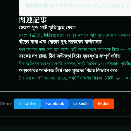
妖怪研究家
\u2014 中国の超自然伝統と幽霊物語を
関連記事
মেংপো সূপ: যেটি স্মৃতি মুছে ফেলে
মেংপো (孟婆, Mèngpó) এর সূপ আপনার স্মৃতি মুছে ফেলতে একমাত্র ক
ষাঁড়ের মাথা এবং ঘোড়ার মুখ: নরককের বার্তাবাহক
যখন আপনার সময় শেষ হয়ে আসে, দুটি আকার আসে আপনাকে নিতে — একটি ষা
নরকের দশ রাজা: চীনা অধীনস্থ বিচার ব্যবস্থার সম্পূর্ণ গাইড
চীনা অধীনস্থ ব্যবস্থায় দশটি আদালত, দশটি বিচারক এবং বেশিরভাগ পৃথিবীজুড
অন্ধকারের আদালত: চীনা নরক মৃতদের বিচার কিভাবে করে
চীনা নরকে দশটি আদালত রয়েছে, প্রতিটির বিশেষ বিচারক, নির্দিষ্ট দণ্ড এবং
Share:
𝕏 Twitter
Facebook
LinkedIn
Reddit