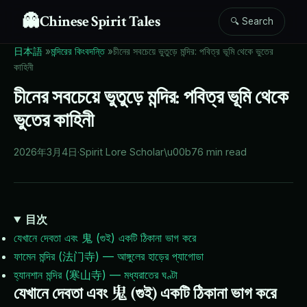
👻
Chinese Spirit Tales
🔍 Search
日本語
»
মন্দিরের কিংবদন্তি
»
চীনের সবচেয়ে ভুতুড়ে মন্দির: পবিত্র ভূমি থেকে ভুতের
কাহিনী
চীনের সবচেয়ে ভুতুড়ে মন্দির: পবিত্র ভূমি থেকে
ভুতের কাহিনী
2026年3月4日
·
Spirit Lore Scholar
\u00b7
6 min read
目次
যেখানে দেবতা এবং 鬼 (গুই) একটি ঠিকানা ভাগ করে
ফামেন মন্দির (法门寺) — আঙ্গুলের হাড়ের প্যাগোডা
হ্যানশান মন্দির (寒山寺) — মধ্যরাতের ঘণ্টা
যেখানে দেবতা এবং 鬼 (গুই) একটি ঠিকানা ভাগ করে