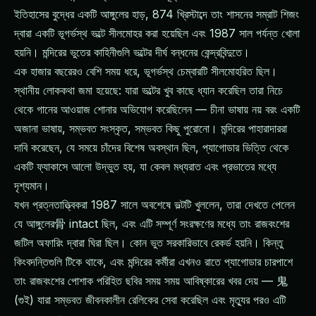
ইতিহাসের বুদ্ধের একটি আঙ্গুলের হাড়, 874 খ্রিস্টাব্দে তাং শাসনের সম্রাট শিজং
দ্বারা একটি ভূগর্ভস্থ ভল্টে সীলমোহর করা হয়েছিল এবং 1987 সাল পর্যন্ত খোলা
হয়নি। মন্দিরের ভুতের কাহিনীগুলি ভল্টের দীর্ঘ বন্ধনের কেন্দ্রবিন্দুতে।
এক হাজার বছরেরও বেশি সময় ধরে, ভূগর্ভস্থ চেম্বারটি সীলমোহরিত ছিল।
স্থানীয় লোককথা জমা হয়েছে: যারা ভল্টের খুব কাছে ধ্যান করেছিল তারা নিচে
থেকে গানের আওয়াজ শোনার অভিযোগ করেছিলেন — চীনা ভাষায় নয় বরং একটি
অজানা ভাষায়, সম্ভবত সংস্কৃত, সম্ভবত কিছু পুরোনো। মন্দিরের পাহারাদাররা
দাবি করেছেন, যে সময়ে চাঁদের বিশেষ অবস্থান ছিল, প্যাগোডার ভিত্তি থেকে
একটি ফ্যাকাসে আলো উদ্ভুত হয়, যা কেবল মধ্যরাত এবং প্রভাতের মধ্যে
দৃশ্যমান।
যখন প্রত্নতাত্ত্বিকরা 1987 সালে অবশেষে ভল্টটি খুললেন, তারা দেখতে পেলেন
যে আঙ্গুলের骨 intact ছিল, এবং এটি সম্পূর্ণ সংরক্ষণের মধ্যে তাং রাজবংশের
জটিল অফারিং দ্বারা ঘিরা ছিল। কোন ভুত সরকারিভাবে রেকর্ড হয়নি। কিন্তু
কিংবদন্তিগুলি টিকে থাকে, এবং মন্দিরের কর্মীরা এখনও রাতে প্যাগোডার চারপাশে
তাং রাজবংশের পোশাক পরিহিত ছবির সময় সময় আবিষ্কারের খবর দেয় — 鬼
(গুই) যারা সম্ভবত জীবনকালীন রেলিকের সেবা করেছিল এবং মৃত্যুর পরও এটি