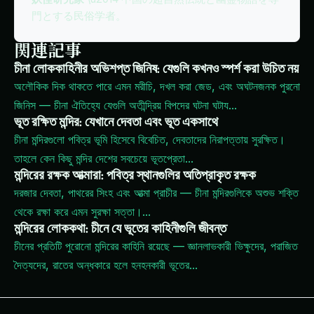
門とする民俗学者。
関連記事
চীনা লোককাহিনীর অভিশপ্ত জিনিষ: যেগুলি কখনও স্পর্শ করা উচিত নয়
অলৌকিক দিক থাকতে পারে এমন মরীচি, দখল করা জেড, এবং অঘটনজনক পুরনো
জিনিস — চীনা ঐতিহ্যে যেগুলি অতীন্দ্রিয় বিপদের ঘটনা ঘটায
...
ভূত রক্ষিত মন্দির: যেখানে দেবতা এবং ভূত একসাথে
চীনা মন্দিরগুলো পবিত্র ভূমি হিসেবে বিবেচিত, দেবতাদের নিরাপত্তায় সুরক্ষিত।
তাহলে কেন কিছু মন্দির দেশের সবচেয়ে ভূতপ্রেতা
...
মন্দিরের রক্ষক আত্মারা: পবিত্র স্থানগুলির অতিপ্রাকৃত রক্ষক
দরজার দেবতা, পাথরের সিংহ এবং আত্মা প্রাচীর — চীনা মন্দিরগুলিকে অশুভ শক্তি
থেকে রক্ষা করে এমন সুরক্ষা সত্তা।
...
মন্দিরের লোককথা: চীনে যে ভূতের কাহিনীগুলি জীবন্ত
চীনের প্রতিটি পুরোনো মন্দিরের কাহিনি রয়েছে — জ্ঞানলাভকারী ভিক্ষুদের, পরাজিত
দৈত্যদের, রাতের অন্ধকারে হলে হনহনকারী ভূতের
...