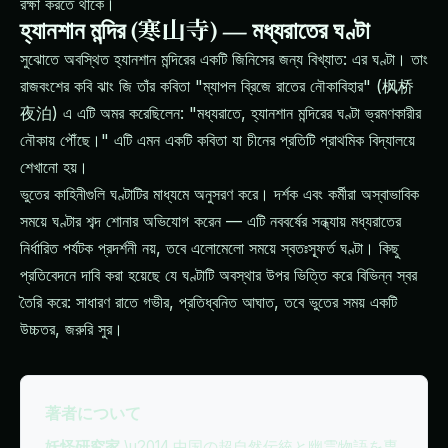
রক্ষা করতে থাকে।
হ্যানশান মন্দির (寒山寺) — মধ্যরাতের ঘণ্টা
সুঝোতে অবস্থিত হ্যানশান মন্দিরের একটি জিনিসের জন্য বিখ্যাত: এর ঘণ্টা। তাং
রাজবংশের কবি ঝাং জি তাঁর কবিতা "ম্যাপল ব্রিজে রাতের নৌকাবিহার" (枫桥
夜泊) এ এটি অমর করেছিলেন: "মধ্যরাতে, হ্যানশান মন্দিরের ঘণ্টা ভ্রমণকারীর
নৌকায় পৌঁছে।" এটি এমন একটি কবিতা যা চীনের প্রতিটি প্রাথমিক বিদ্যালয়ে
শেখানো হয়।
ভুতের কাহিনীগুলি ঘণ্টাটির মাধ্যমে অনুসরণ করে। দর্শক এবং কর্মীরা অস্বাভাবিক
সময়ে ঘণ্টার শব্দ শোনার অভিযোগ করেন — এটি নববর্ষের সন্ধ্যায় মধ্যরাতের
নির্ধারিত পর্যটক প্রদর্শনী নয়, তবে এলোমেলো সময়ে স্বতঃস্ফূর্ত ঘণ্টা। কিছু
প্রতিবেদনে দাবি করা হয়েছে যে ঘণ্টাটি অবস্থার উপর ভিত্তি করে বিভিন্ন স্বর
তৈরি করে: সাধারণ রাতে গভীর, প্রতিধ্বনিত আঘাত, তবে ভুতের সময় একটি
উচ্চতর, জরুরি সুর।
著者について
妖怪研究家
\u2014 中国の超自然伝統と幽霊物語を専