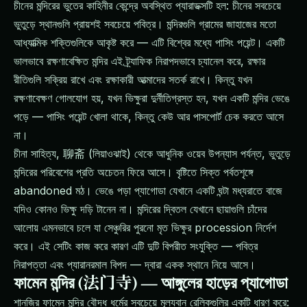
চীনের মন্দিরের ভুতের কাহিনীর কেন্দ্রে অবস্থিত প্যারাডক্সটি হল: চীনের সবচেয়ে
ভুতুড়ে স্থানগুলি প্রায়শই সবচেয়ে পবিত্র। মন্দিরগুলি গ্রামের জাহাজের মতো
আধ্যাত্মিক শক্তিগুলিকে আকৃষ্ট করে — এটি বিশ্বের মধ্যে পাসিং পয়েন্ট। একটি
ভালভাবে রক্ষণাবেক্ষিত মন্দির এই ট্র্যাফিক নিরাপদভাবে চ্যানেল করে, রক্ষার
রীতিগুলি সক্রিয় রাখে এবং রক্ষাকারী আত্মাদের সতর্ক রাখে। কিন্তু যখন
রক্ষণাবেক্ষণ গোলযোগ হয়, যখন ভিক্ষুরা দুর্নীতিগ্রস্ত হন, যখন একটি মন্দির ভেঙে
পড়ে — পাসিং পয়েন্ট খোলা থাকে, কিন্তু কেউ আর পাসপোর্ট চেক করতে আসে
না।
চীনা সাহিত্য, 聊斋 (লিয়াওঝাই) থেকে আধুনিক ওয়েব উপন্যাস পর্যন্ত, ভুতুড়ে
মন্দিরের পরিবেশের প্রতি অচেতন ফিরে আসে। বৃষ্টিতে সিক্ত পর্বতশৃঙ্গে
abandoned মঠ। ভেঙে পড়া প্যাগোডা যেখানে একটি ঘন্টা মধ্যরাতে বাজে
যদিও কোনও ভিক্ষু দড়ি টানেন না। মন্দিরের দ্বিতল যেখানে ছায়াগুলি চাঁদের
আলোয় এমনভাবে চলে যা সেঞ্চুরির পুরনো মৃত ভিক্ষুর procession নির্দেশ
করে। এই সেটিং কাজ করে কারণ এটি দুটি বিপরীত সংযুক্তি — পবিত্র
নিরাপত্তা এবং প্যারানরমাল বিপদ — দ্বারা একক স্থানে নিয়ে আসে।
ফামেন মন্দির (法门寺) — আঙ্গুলের হাড়ের প্যাগোডা
শানজির ফামেন মন্দির বৌদ্ধ ধর্মের সবচেয়ে মূল্যবান রেলিকগুলির একটি ধারণ করে: