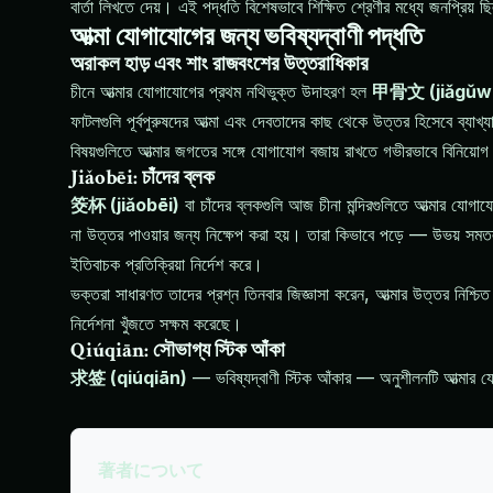
বার্তা লিখতে দেয়। এই পদ্ধতি বিশেষভাবে শিক্ষিত শ্রেণীর মধ্যে জনপ্রিয় ছ
আত্মা যোগাযোগের জন্য ভবিষ্যদ্বাণী পদ্ধতি
অরাকল হাড় এবং শাং রাজবংশের উত্তরাধিকার
চীনে আত্মার যোগাযোগের প্রথম নথিভুক্ত উদাহরণ হল
甲骨文 (jiǎgǔw
ফাটলগুলি পূর্বপুরুষদের আত্মা এবং দেবতাদের কাছ থেকে উত্তর হিসেবে ব্যাখ
বিষয়গুলিতে আত্মার জগতের সঙ্গে যোগাযোগ বজায় রাখতে গভীরভাবে বিনিয়ো
Jiǎobēi: চাঁদের ব্লক
筊杯 (jiǎobēi)
বা চাঁদের ব্লকগুলি আজ চীনা মন্দিরগুলিতে আত্মার যোগা
না উত্তর পাওয়ার জন্য নিক্ষেপ করা হয়। তারা কিভাবে পড়ে — উভয় স
ইতিবাচক প্রতিক্রিয়া নির্দেশ করে।
ভক্তরা সাধারণত তাদের প্রশ্ন তিনবার জিজ্ঞাসা করেন, আত্মার উত্তর নিশ্চি
নির্দেশনা খুঁজতে সক্ষম করেছে।
Qiúqiān: সৌভাগ্য স্টিক আঁকা
求签 (qiúqiān)
— ভবিষ্যদ্বাণী স্টিক আঁকার — অনুশীলনটি আত্মার 
著者について