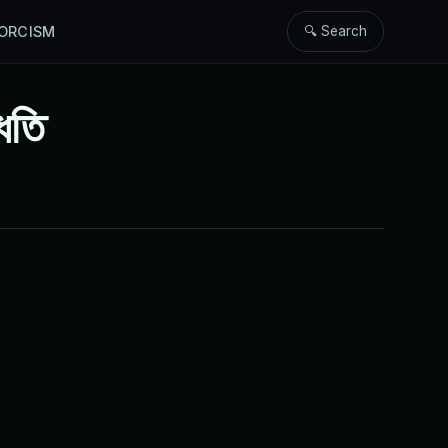
ORCISM
🔍 Search
ধতি