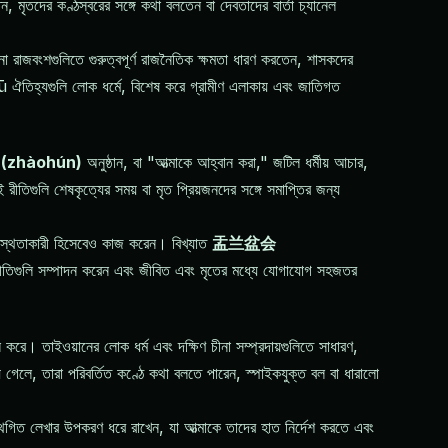
 মৃতদের কণ্ঠস্বরের সঙ্গে কথা বলতেন বা দেবতাদের বার্তা চ্যানেল
না রাজবংশগুলিতে গুরুত্বপূর্ণ রাজনৈতিক ক্ষমতা ধারণ করতেন, শাসকদের
য়, wū ঐতিহ্যগুলি লোক ধর্মে, বিশেষ করে গ্রামীণ এলাকায় এবং জাতিগত
(zhàohún)
অনুষ্ঠান, বা "আত্মাকে আহ্বান করা," জটিল ধর্মীয় আচার,
রীতিগুলি শেষকৃত্যের সময় বা মৃত প্রিয়জনদের সঙ্গে সমাপ্তির জন্য
ধ্যস্থতাকারী হিসেবেও কাজ করেন। বিখ্যাত
盂兰盆会
রীতিগুলি সম্পাদন করেন এবং জীবিত এবং মৃতের মধ্যে যোগাযোগ সহজতর
 করে। তাইওয়ানের লোক ধর্ম এবং দক্ষিণ চীনা সম্প্রদায়গুলিতে সাধারণ,
 গেলে, তারা পরিবর্তিত কণ্ঠে কথা বলতে পারেন, স্পাইকযুক্ত বল বা ধারালো
থগিত লেখার উপকরণ ধরে রাখেন, যা আত্মাকে তাদের হাত নির্দেশ করতে এবং