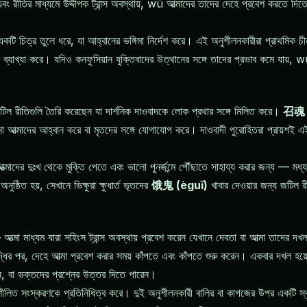
রীতির মাধ্যমে উদ্দীপক ট্রান্স অবস্থায়, wū আত্মাদের তাদের দেহে প্রবেশ করতে দিতেন,
টি চিত্র তুলে ধরে, যা আহ্বানের ভঙ্গিমা নির্দেশ করে। এই অনুশীলনকারীরা প্রাথমিক চী
 ইচ্ছার ব্যাখ্যা করে। যদিও কনফুসিয়ান যুক্তিবাদের উত্থানের সঙ্গে তাদের প্রভাব কমে যা
ল রীতিগুলি তৈরি করেছেন যা দার্শনিক দাওবাদকে লোক প্রথার সঙ্গে মিলিত করে।
召魂 
নো আত্মাদের আহ্বান করে বা মৃতদের সঙ্গে যোগাযোগ করে। দাওবাদী পুরোহিতরা প্রায়শই এই 
্মাদের দুঃখ থেকে মুক্তি পেতে এবং ভালো পুনর্জন্মে পৌঁছাতে সাহায্য করার জন্য — ম
ষ্ঠিত হয়, সেখানে ভিক্ষুরা ক্ষুধার্ত ভূতদের
饿鬼 (èguǐ)
খাবার দেওয়ার জন্য জটিল 
ত্মা মাধ্যম যারা সহিংস ট্রান্স অবস্থায় প্রবেশ করেন যেখানে দেবতা বা আত্মা তাদের দখল
দ্ধির পর, দেহে আত্মা প্রবেশ করার সময় কাঁপতে এবং কাঁপতে শুরু করেন। একবার দখল হয়ে
েন, বা ভক্তদের প্রশ্নের উত্তর দিতে পারেন।
ীলিত সংস্করণকে প্রতিনিধিত্ব করে। দুই অনুশীলনকারী বালির বা কাগজের উপর একটি স্