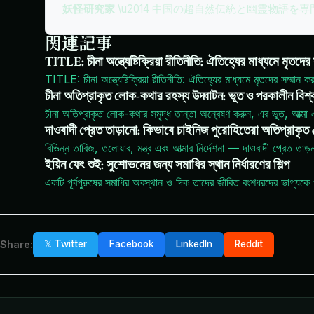
妖怪研究家
\u2014 中国の超自然伝統と幽霊物語を
関連記事
TITLE: চীনা অন্ত্যেষ্টিক্রিয়া রীতিনীতি: ঐতিহ্যের মাধ্যমে মৃতদের
TITLE: চীনা অন্ত্যেষ্টিক্রিয়া রীতিনীতি: ঐতিহ্যের মাধ্যমে মৃতদের সম্মান কর
চীনা অতিপ্রাকৃত লোক-কথার রহস্য উদ্ঘাটন: ভূত ও পরকালীন বিশ্
চীনা অতিপ্রাকৃত লোক-কথার সমৃদ্ধ তান্তা অন্বেষণ করুন, এর ভূত, আত্মা এ
দাওবাদী প্রেত তাড়ানো: কিভাবে চাইনিজ পুরোহিতেরা অতিপ্রাকৃত 
বিভিন্ন তাবিজ, তলোয়ার, মন্ত্র এবং আত্মার নির্দেশনা — দাওবাদী প্রেত তাড়ন
ইয়িন ফেং শুই: সুশোভনের জন্য সমাধির স্থান নির্ধারণের শিল্প
একটি পূর্বপুরুষের সমাধির অবস্থান ও দিক তাদের জীবিত বংশধরদের ভাগ্যকে
Share:
𝕏 Twitter
Facebook
LinkedIn
Reddit