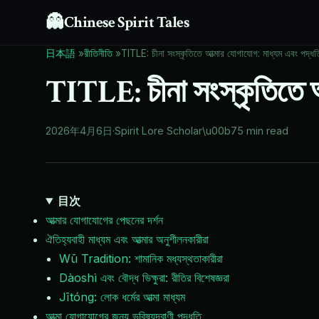
👻
Chinese Spirit Tales
日本語
»
রীতিনীতি
»
TITLE: চীনা সংস্কৃতিতে আত্মার যোগাযোগ: মাধ্যম এবং পদ্ধত
TITLE: চীনা সংস্কৃতিতে আ
2026年4月6日
·
Spirit Lore Scholar
\u00b7
5 min read
目次
আত্মার যোগাযোগের পেছনের দর্শন
ঐতিহ্যবাহী মাধ্যম এবং আত্মার অনুশীলনকারীরা
Wū Tradition: শামানিক মধ্যস্থতাকারীরা
Dàoshì এবং বৌদ্ধ ভিক্ষুরা: রীতির বিশেষজ্ঞরা
Jītóng: লোক ধর্মের আত্মা মাধ্যম
আত্মা যোগাযোগের জন্য ভবিষ্যদ্বাণী পদ্ধতি