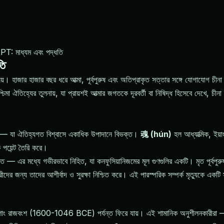
PT: মাধ্যম এবং পদ্ধতি
তি
্ট নয়। হাজার হাজার বছর ধরে আত্মা, পূর্বপুরুষ এবং অতিপ্রাকৃত সত্তার সঙ্গে যোগাযোগ চী
শ্চিমা ঐতিহ্যের তুলনায়, যা প্রায়শই আত্মার জগতকে দূরবর্তী বা নিষিদ্ধ হিসেবে দেখে, চ
— যা ঐতিহ্যগত বিশ্বাসে একাধিক উপাদানে বিভক্ত।
魂 (hún)
হল আধ্যাত্মিক, ইয়া
পয়েন্ট তৈরি করে।
 — এর মধ্যে গভীরভাবে নিহিত, যা কনফুসিয়ানিজমের মূল গুণগুলির একটি। মৃত পূর্বপুরুষদে
ের জন্য তাদের আশীর্বাদ ও সুরক্ষা নিশ্চিত করে। এই পারস্পরিক সম্পর্ক মৃত্যুকে একট
 যা শাং রাজবংশ (1600-1046 BCE) পর্যন্ত ফিরে যায়। এই শামানিক অনুশীলনকারীরা 