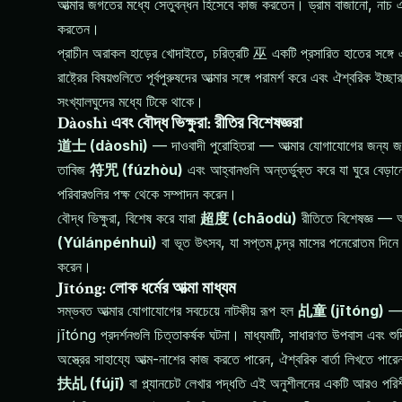
আত্মার জগতের মধ্যে সেতুবন্ধন হিসেবে কাজ করতেন। ড্রাম বাজানো, নাচ এবং 
করতেন।
প্রাচীন অরাকল হাড়ের খোদাইতে, চরিত্রটি 巫 একটি প্রসারিত হাতের সঙ্গে এক
রাষ্ট্রের বিষয়গুলিতে পূর্বপুরুষদের আত্মার সঙ্গে পরামর্শ করে এবং ঐশ্বরিক
সংখ্যালঘুদের মধ্যে টিকে থাকে।
Dàoshì এবং বৌদ্ধ ভিক্ষুরা: রীতির বিশেষজ্ঞরা
道士 (dàoshì)
— দাওবাদী পুরোহিতরা — আত্মার যোগাযোগের জন্য জটি
তাবিজ
符咒 (fúzhòu)
এবং আহ্বানগুলি অন্তর্ভুক্ত করে যা ঘুরে বেড়া
পরিবারগুলির পক্ষ থেকে সম্পাদন করেন।
বৌদ্ধ ভিক্ষুরা, বিশেষ করে যারা
超度 (chāodù)
রীতিতে বিশেষজ্ঞ — আত
(Yúlánpénhuì)
বা ভূত উৎসব, যা সপ্তম চন্দ্র মাসের পনেরোতম দিনে অনু
করেন।
Jītóng: লোক ধর্মের আত্মা মাধ্যম
সম্ভবত আত্মার যোগাযোগের সবচেয়ে নাটকীয় রূপ হল
乩童 (jītóng)
— আ
jītóng প্রদর্শনগুলি চিত্তাকর্ষক ঘটনা। মাধ্যমটি, সাধারণত উপবাস এবং শু
অস্ত্রের সাহায্যে আত্ম-নাশের কাজ করতে পারেন, ঐশ্বরিক বার্তা লিখতে পার
扶乩 (fújī)
বা প্ল্যানচেট লেখার পদ্ধতি এই অনুশীলনের একটি আরও পরিশ