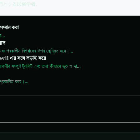
専門とする民俗学者。
 সম্মান করা
া
...
বাস
বং পরকালীন বিশ্বাসের উপর কেন্দ্রিত হয়ে।
...
evil এর সঙ্গে লড়াই করে
াকারীর সম্পূর্ণ টুলকিট এবং তারা কীভাবে ভূত ও দা
...
 প্রভাবিত করে।
...