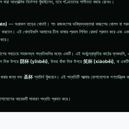
িল যারা আধ্যাত্মিক নির্দেশনা খুঁজছিলেন, তবে পণ্ডিতদের শালীনতা বজায় রেখেও।
én)
— অরাকল হাড়ের খোদাই। শাং রাজবংশের ভবিষ্যদ্বক্তারা কচ্ছপের খোলস বা গরুর স
্যা করতেন। এই খোদাইগুলি আমাদের চীনা ভাষার প্রথম লিখিত রেকর্ড প্রদান করে এবং একটি 
গ করে।
যোগের সবচেয়ে সহজলভ্য পদ্ধতিগুলির মধ্যে একটি। এই অর্ধচন্দ্রাকৃতির কাঠের ব্লকগুলি,
মতল দিক উপরে
阴杯 (yīnbēi)
, উভয় বাঁকা দিক উপরে
笑杯 (xiàobēi)
, বা একটি
ত করার জন্য শুভ
圣杯
প্যাটার্ন খুঁজছেন। এই পদ্ধতিটি আত্মার যোগাযোগকে গণতান্ত্রিক কর
যোগাযোগের আরেকটি সাধারণ পদ্ধতি প্রদান করে।