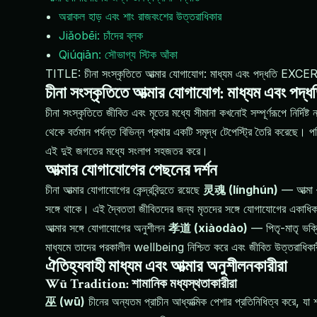
অরাকল হাড় এবং শাং রাজবংশের উত্তরাধিকার
Jiǎobēi: চাঁদের ব্লক
Qiúqiān: সৌভাগ্য স্টিক আঁকা
TITLE: চীনা সংস্কৃতিতে আত্মার যোগাযোগ: মাধ্যম এবং পদ্ধতি EXCER
চীনা সংস্কৃতিতে আত্মার যোগাযোগ: মাধ্যম এবং পদ্ধ
চীনা সংস্কৃতিতে জীবিত এবং মৃতের মধ্যে সীমানা কখনোই সম্পূর্ণরূপে নির্দিষ
থেকে বর্তমান পর্যন্ত বিভিন্ন প্রথার একটি সমৃদ্ধ টেপেস্ট্রি তৈরি করেছে। প
এই দুই জগতের মধ্যে সংলাপ সহজতর করে।
আত্মার যোগাযোগের পেছনের দর্শন
চীনা আত্মার যোগাযোগের কেন্দ্রবিন্দুতে রয়েছে
灵魂 (línghún)
— আত্মা 
সঙ্গে থাকে। এই দ্বৈততা জীবিতদের জন্য মৃতদের সঙ্গে যোগাযোগের একাধিক 
আত্মার সঙ্গে যোগাযোগের অনুশীলন
孝道 (xiàodào)
— পিতৃ-মাতৃ ভক্তি
মাধ্যমে তাদের পরকালীন wellbeing নিশ্চিত করে এবং জীবিত উত্তরাধিকারীদ
ঐতিহ্যবাহী মাধ্যম এবং আত্মার অনুশীলনকারীরা
Wū Tradition: শামানিক মধ্যস্থতাকারীরা
巫 (wū)
চীনের অন্যতম প্রাচীন আধ্যাত্মিক পেশার প্রতিনিধিত্ব করে,