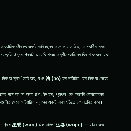
না আধ্যাত্মিক জীবনের একটি অবিচ্ছেদ্য অংশ হয়ে উঠেছে, যা প্রাচীন সময়
ীনা সংস্কৃতি উন্নত পদ্ধতি এবং বিশেষজ্ঞ অনুশীলনকারীদের বিকাশ করেছে যারা
ং দিক যা স্বর্গে উঠে যায়, যখন
魄 (pò)
হল শারীরিক, ইন দিক যা দেহের
র সঙ্গে সম্পর্ক বজায় রাখা, উপহার, প্রার্থনা এবং সরাসরি যোগাযোগের
ি সমাপ্তি থেকে পরিবারিক বন্ধনের একটি অব্যাহতিতে রূপান্তরিত করে।
— পুরুষ
巫觋 (wūxí)
এবং মহিলা
巫婆 (wūpó)
— মানব এবং