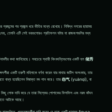
ের প্রজন্মের পর প্রজন্ম ধরে ভীতির মধ্যে রেখেছে। নিষিদ্ধ নগরের ছায়াময়
 দেয়, তেমনি এটি সেই ভয়গুলোরও প্রতিফলন ঘটায় যা রাজবংশগুলির মধ্য
টনাবলীর কথা জানিয়েছে। সবচেয়ে স্থায়ী কিংবদন্তিগুলোর একটি হল
储秀
্ষদর্শীরা একটি তরুণী মহিলাকে বর্ণনা করেন যার মাথায় জটিল অলংকার, তার
করতে বাধ্য হয়েছিলেন বিষাক্ত মদ পান করে। তার
怨气
(yuànqì), বা
ে। কিছু লোক দাবি করে যে তারা সিল্কের পোশাকের ফিসফিস এবং নরম কাঁদন
 জগতে আটকে আছে।
মাসগুলিতে, প্রত্যক্ষদর্শীরা দাবি করেন যে তারা একটি ছায়াময় figura