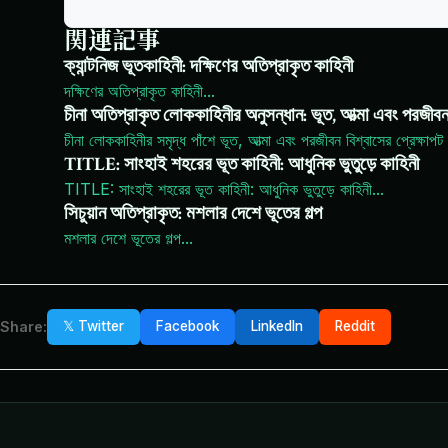
関連記事
ক্যান্টনিজ ভূতকাহিনী: দক্ষিণের অতিপ্রাকৃত কাহিনী
দক্ষিণের অতিপ্রাকৃত কাহিনী
...
চীনা অতিপ্রাকৃত লোককাহিনীর অনুসন্ধান: ভূত, আত্মা এবং পরজীবন
চীনা লোককাহিনীর সমৃদ্ধ পাঁশে ভূত, আত্মা এবং পরজীবন বিশ্বাসের প্রেক্ষা
TITLE: সাংহাই শহরের ভূত কাহিনী: আধুনিক ভুতুড়ে কাহিনী
TITLE: সাংহাই শহরের ভূত কাহিনী: আধুনিক ভুতুড়ে কাহিনী
...
সিচুয়ান অতিপ্রাকৃত: মশলার দেশে ভূতের গল্প
মশলার দেশে ভূতের গল্প
...
Share:
𝕏 Twitter
Facebook
LinkedIn
Reddit