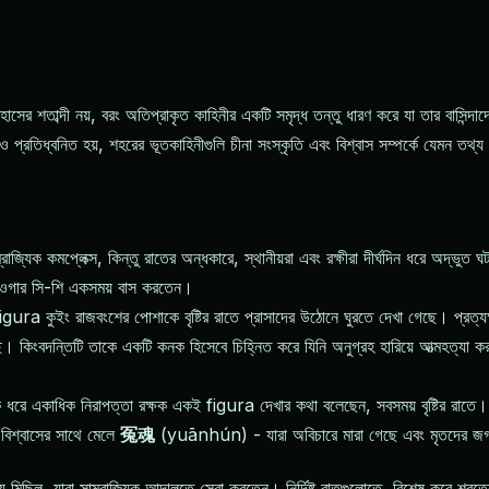
াসের শতাব্দী নয়, বরং অতিপ্রাকৃত কাহিনীর একটি সমৃদ্ধ তন্তু ধারণ করে যা তার বাসিন্দাদ
রতিধ্বনিত হয়, শহরের ভূতকাহিনীগুলি চীনা সংস্কৃতি এবং বিশ্বাস সম্পর্কে যেমন তথ্য
ক কমপ্লেক্স, কিন্তু রাতের অন্ধকারে, স্থানীয়রা এবং রক্ষীরা দীর্ঘদিন ধরে অদ্ভুত ঘ
ডাওগার সি-শি একসময় বাস করতেন।
র figura কুইং রাজবংশের পোশাকে বৃষ্টির রাতে প্রাসাদের উঠোনে ঘুরতে দেখা গেছে। প্রত্যক
ছে। কিংবদন্তিটি তাকে একটি কনক হিসেবে চিহ্নিত করে যিনি অনুগ্রহ হারিয়ে আত্মহত্যা 
দশক ধরে একাধিক নিরাপত্তা রক্ষক একই figura দেখার কথা বলেছেন, সবসময় বৃষ্টির রাত
 বিশ্বাসের সাথে মেলে
冤魂
(yuānhún) - যারা অবিচারে মারা গেছে এবং মৃতদের
় মিছিল, যারা সাম্রাজ্যিক আদালতে সেবা করতেন। নির্দিষ্ট রাতগুলোতে, বিশেষ করে শরতের 