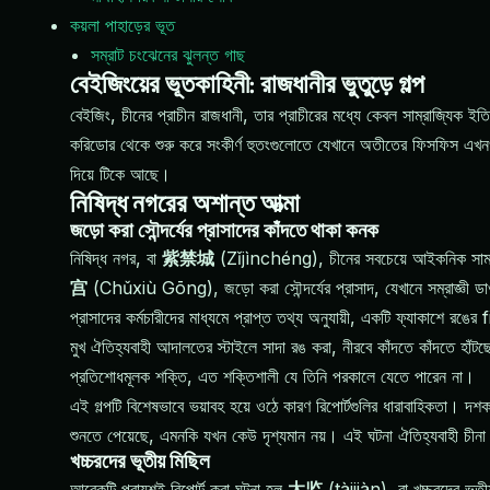
কয়লা পাহাড়ের ভূত
সম্রাট চংঝেনের ঝুলন্ত গাছ
বেইজিংয়ের ভূতকাহিনী: রাজধানীর ভুতুড়ে গল্প
বেইজিং, চীনের প্রাচীন রাজধানী, তার প্রাচীরের মধ্যে কেবল সাম্রাজ্যিক ইতিহ
করিডোর থেকে শুরু করে সংকীর্ণ হুতংগুলোতে যেখানে অতীতের ফিসফিস এখনও প্
দিয়ে টিকে আছে।
নিষিদ্ধ নগরের অশান্ত আত্মা
জড়ো করা সৌন্দর্যের প্রাসাদের কাঁদতে থাকা কনক
নিষিদ্ধ নগর, বা
紫禁城
(Zǐjìnchéng), চীনের সবচেয়ে আইকনিক সাম্রাজ্যি
宫
(Chǔxiù Gōng), জড়ো করা সৌন্দর্যের প্রাসাদ, যেখানে সম্রাজ্ঞী 
প্রাসাদের কর্মচারীদের মাধ্যমে প্রাপ্ত তথ্য অনুযায়ী, একটি ফ্যাকাশে রঙে
মুখ ঐতিহ্যবাহী আদালতের স্টাইলে সাদা রঙ করা, নীরবে কাঁদতে কাঁদতে হাঁট
প্রতিশোধমূলক শক্তি, এত শক্তিশালী যে তিনি পরকালে যেতে পারেন না।
এই গল্পটি বিশেষভাবে ভয়াবহ হয়ে ওঠে কারণ রিপোর্টগুলির ধারাবাহিকতা। 
শুনতে পেয়েছে, এমনকি যখন কেউ দৃশ্যমান নয়। এই ঘটনা ঐতিহ্যবাহী চীনা
খচ্চরদের ভূতীয় মিছিল
আরেকটি প্রায়শই রিপোর্ট করা ঘটনা হল
太监
(tàijiàn), বা খচ্চরদের ভূতীয