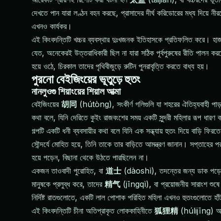
দেখতে পান যারা লণ্ঠন বহন করছে, প্রাসাদের দীর্ঘ করিডোরের মধ্য দিয়ে ন
এখনও কার্যকর।
এই কিংবদন্তিটি খচ্চর ব্যবস্থার দুঃখজনক ইতিহাসকে প্রতিফলিত করে। হাজার
যেত, অনেকেরই উত্তরাধিকারী ছিল না যারা সঠিক পূর্বপুরুষের রীতি পালন ক
হয়ে ওঠে, চিরকাল তাদের পৃথিবীজুড়ে রুটিন পুনরাবৃত্তি করতে বাধ্য হয়।
পুরনো বেইজিংয়ের ভূতুড়ে হুতং
নানলুওগু শিয়াংয়ের শিয়াল আত্মা
বেইজিংয়ের
胡同
(hútòng), সংকীর্ণ গলিগুলি যা শহরের ঐতিহ্যবাহী পাড়া
কথা বলে, যিনি দেরিতে কুইং রাজবংশের সময় একটি সুন্দরী মহিলার রূপ ধারণ
গল্পটি একটি ধনী ব্যবসায়ীর কথা বলে যিনি এক সন্ধ্যায় হুতং দিয়ে বাড়ি
সৌন্দর্যে মোহিত হয়ে, তিনি তাকে তার বাড়িতে আমন্ত্রণ জানান। সপ্তাহের 
হয়ে পড়েন, বিছানা থেকে উঠতে পারছিলেন না।
একজন তাওবাদী পুরোহিত, বা
道士
(dàoshì), তদন্তের জন্য ডাক পড়ে। তি
মানুষকে প্রলুব্ধ করে, তাদের
精气
(jīngqì), বা প্রয়োজনীয় সারাংশ শুষে 
নির্দিষ্ট রাতগুলোতে, একটি লাল পোশাক পরিহিত মহিলা এখনও হুতংগুলোতে হাঁট
এই কিংবদন্তিটি চীনা অতিপ্রাকৃত লোককাহিনীতে
狐狸精
(húlijīng) আর্ক