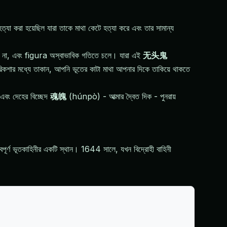
যা করা হয়েছিল যারা তাকে মাথা কেটে হত্যা করে এবং তার সামান্য
 করে না, এবং figura অস্বাভাবিক গতিতে চলে। যারা এই
无头鬼
িকশার মধ্যে তাকান, আপনি ভূতের কাটা মাথা আপনার দিকে তাকিয়ে থাকতে
 এবং দেহের বিচ্ছেদ
魂魄
(húnpò) - আত্মার দ্বৈত দিক - পুনরায়
পূর্ণ ভূতকাহিনীর একটি স্থান। 1644 সালে, যখন বিদ্রোহী বাহিনী