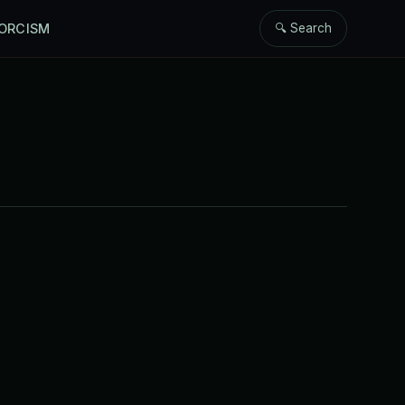
ORCISM
🔍 Search