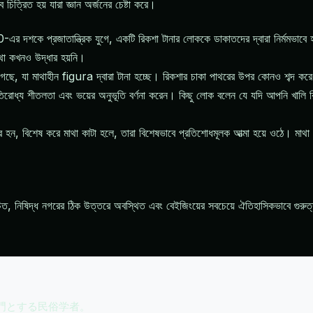
্রিত হয় যারা জ্ঞান অর্জনের চেষ্টা করে।
কে প্রজাতান্ত্রিক যুগে, একটি রিকশা টানার লোককে ডাকাতদের দ্বারা নির্মমভাবে হত্
মাথা কখনও উদ্ধার হয়নি।
খা গেছে, যা মাথাহীন figura দ্বারা টানা হচ্ছে। রিকশার চাকা পাথরের উপর কোনও শব্দ
রোধ্য শীতলতা এবং ভয়ের অনুভূতি বর্ণনা করেন। কিছু লোক বলেন যে যদি আপনি খালি র
কার হন, বিশেষ করে মাথা কাটা হলে, তারা বিশেষভাবে প্রতিশোধমূলক আত্মা হয়ে ওঠে। মাথা
, নিষিদ্ধ নগরের ঠিক উত্তরে অবস্থিত এবং বেইজিংয়ের সবচেয়ে ঐতিহাসিকভাবে গুরুত্ব
専門とする民俗学者。