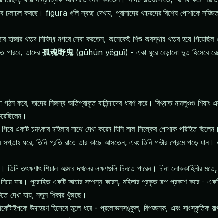
ীরবে চলাচল করছে। figura গুলি স্বচ্ছ দেখায়, প্রাসাদের খচ্চরদের বিশেষ পোশাকে সজ্জ
 হাজার খচ্চর নিষিদ্ধ নগরে সেবা করতেন, অনেকেই শিশু অবস্থায় খচ্চর হয়ে গিয়েছিল এ
রতে পারবে, তাদের
孤魂野鬼
(gūhún yěguǐ) - একা ঘুরে বেড়ানো ভূত হিসেবে রেখে যা
 গঠন করে, তাদের নিজস্ব অতিপ্রাকৃত বাসিন্দাদের ধারণ করে। বিখ্যাত নানলুওগু শিয়াং 
 করেছিলেন।
 ফিরতে গিয়ে একটি চমৎকার মহিলার সাথে দেখা করেন যিনি লাল সিল্কের পোশাক পরিহিত ছিলে
পর সপ্তাহ ধরে, তিনি প্রতি রাতে তার কাছে আসতেন, এবং তিনি গভীর প্রেমে পড়ে যান। তবে
নি তৎক্ষণাৎ শিয়াল আত্মার দখলের লক্ষণগুলি চিনতে পারেন। চীনা লোককাহিনীর মতে, শ
নিয়ে যায়। পুরোহিত একটি আচার সম্পন্ন করেন, মহিলার প্রকৃত রূপ প্রকাশ করে - একটি নয়
তে দেখা যায়, নতুন শিকার খুঁজছে।
েটাইপকে উদাহরণ হিসেবে তুলে ধরে - প্রলোভনসঙ্কুল, বিপজ্জনক, এবং সাংস্কৃতিক কল্পনায