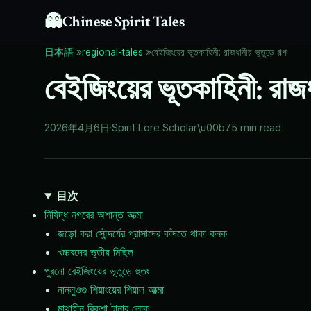
👻
Chinese Spirit Tales
日本語
»
regional-tales
»
বেইজিংয়ের ভূতকাহিনী: রাজধানীর ভুতুড়ে গল্প
বেইজিংয়ের ভূতকাহিনী: রাজধা
2026年4月6日
·
Spirit Lore Scholar
\u00b7
5 min read
目次
নিষিদ্ধ নগরের অশান্ত আত্মা
জড়ো করা সৌন্দর্যের প্রাসাদের কাঁদতে থাকা কনক
খচ্চরদের ভূতীয় মিছিল
পুরনো বেইজিংয়ের ভূতুড়ে হুতং
নানলুওগু শিয়াংয়ের শিয়াল আত্মা
মাথাহীন রিকশা টানার লোক