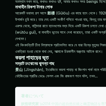
অবস্থান দখল করে, কখনও কখনও দুষ্ট, আবার কখনও সদয় beings হিসেবে চিত
মাথাহীন রিকশা টানার লোক
আরেকটি ভয়াবহ গল্প আসে
鼓楼
(Gǔlóu) এর কাছে হুতং থেকে। 1920-এর দশ
উপার্জন চুরি করে। তার দেহ একটি সংকীর্ণ গলিতে পাওয়া যায়, কিন্তু তার 
এরপর থেকে, বাসিন্দারা রাতে হুতংগুলোর মধ্য দিয়ে একটি রিকশা চলতে দে
(wútóu guǐ), বা মাথাহীন ভূতের সাথে দেখা করেছেন, তারা একটি অপ্রতি
দেখবেন।
এই কিংবদন্তিটি চীনা বিশ্বাসকে প্রতিফলিত করে যে যারা হিংস্র মৃত্যুর শি
একত্রিত হওয়া থেকে বাধা দেয়, আত্মাকে চিরকালীন যন্ত্রণায় আটকে রাখে।
কয়লা পাহাড়ের ভূত
সম্রাট চংঝেনের ঝুলন্ত গাছ
景山
(Jǐngshān), ইংরেজিতে কয়লা পাহাড় বা জিংশান পার্ক নামে পরিচিত
বেইজিংয়ের প্রাচীর ভেঙে ফেলল এবং মিং রাজবংশ পতন ঘটল, তখন...
著者について
妖怪研究家
\u2014 中国の超自然伝統と幽霊物語を