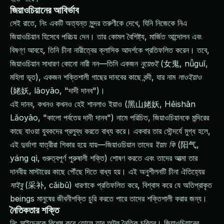
জিয়াওচিয়ানের আবির্ভাব
সেই রাতে, নিং একটি অত্যন্ত সুন্দর তরুণীকে দেখে, যিনি নিজেকে নিএ
জিয়াওচিয়ান হিসেবে পরিচয় দেন। তার কোমল বৈশিষ্ট্য, মার্জিত আন্দোলন এবং
বিষণ্ণ আবহে, তিনি চীনা নারীত্বের ক্লাসিক আদর্শকে প্রতিফলিত করেন। তবে,
জিয়াওচিয়ান সাধারণ কোনো নারী নন—তিনি একজন
নুয়েগুই
(女鬼, nǚguǐ,
মহিলা ভূত), একজন শক্তিশালী গাছের দানবের কাছে বন্দী, যার নাম
লাওইয়াও
(姥妖, lǎoyāo, "দাদী দানব")।
এই দানব, কখনও কখনও হেই শানলাও ইয়াও (黑山姥妖, Hēishān
Lǎoyāo, "কালো পর্বতের দাদী দানব") নামে পরিচিত, জিয়াওচিয়ানকে মন্দিরের
কাছে যাওয়া যুবকদের প্রলুব্ধ করতে বাধ্য করে। একবার তার সৌন্দর্যে মুগ্ধ হলে,
এই দুর্ভাগা যাত্রীরা শিকার হয়ে যায়—জিয়াওচিয়ান তাদের
ইয়াং কি
(阳气,
yáng qì, গুরুত্বপূর্ণ পুরুষালী শক্তি) শোষণ করতে এবং তাদের আত্মা তার
দানবীয় মাস্টারের কাছে পৌঁছে দিতে বাধ্য হয়। এই অনুশীলনটি চীনা ঐতিহ্যের
সাইবু
(采补, cǎibǔ) ধারণাকে প্রতিফলিত করে, বিশ্বাস করে যে অতিপ্রাকৃত
beings মানুষের জীবনীশক্তি চুরি করতে পারে তাদের শক্তিশালী করার জন্য।
নৈতিকতার শক্তি
নিং সাইচেনকে বিশেষ করে তোলে তার অটল নৈতিক চরিত্র। জিয়াওচিয়ানের