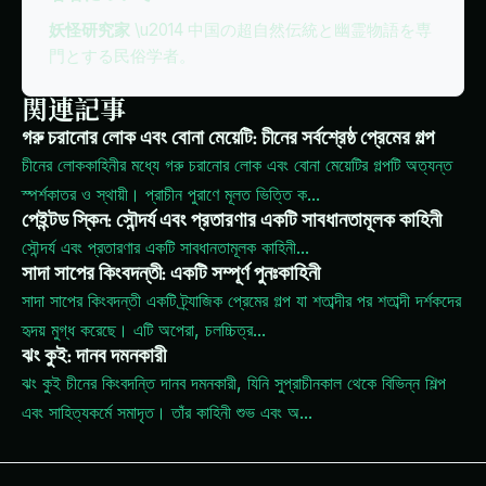
妖怪研究家
\u2014 中国の超自然伝統と幽霊物語を専
門とする民俗学者。
関連記事
গরু চরানোর লোক এবং বোনা মেয়েটি: চীনের সর্বশ্রেষ্ঠ প্রেমের গল্প
চীনের লোককাহিনীর মধ্যে গরু চরানোর লোক এবং বোনা মেয়েটির গল্পটি অত্যন্ত
স্পর্শকাতর ও স্থায়ী। প্রাচীন পুরাণে মূলত ভিত্তি ক
...
পেইন্টড স্কিন: সৌন্দর্য এবং প্রতারণার একটি সাবধানতামূলক কাহিনী
সৌন্দর্য এবং প্রতারণার একটি সাবধানতামূলক কাহিনী
...
সাদা সাপের কিংবদন্তী: একটি সম্পূর্ণ পুনঃকাহিনী
সাদা সাপের কিংবদন্তী একটি ট্র্যাজিক প্রেমের গল্প যা শতাব্দীর পর শতাব্দী দর্শকদের
হৃদয় মুগ্ধ করেছে। এটি অপেরা, চলচ্চিত্র
...
ঝং কুই: দানব দমনকারী
ঝং কুই চীনের কিংবদন্তি দানব দমনকারী, যিনি সুপ্রাচীনকাল থেকে বিভিন্ন শিল্প
এবং সাহিত্যকর্মে সমাদৃত। তাঁর কাহিনী শুভ এবং অ
...