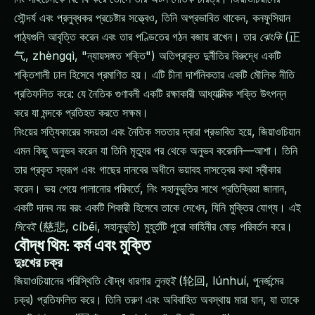
সৌন্দর্য এবং প্রলুব্ধকর প্রচেষ্টার সত্ত্বেও, তিনি অপ্রভাবিত থাকেন, কনফুসিয়ান
পাঠ্যগুলি আবৃত্তি করেন এবং তার পণ্ডিতের গঠন বজায় রাখেন। তার
ঝেংকি
(正
气, zhèngqì, "ন্যায়সঙ্গত শক্তি") অতিপ্রাকৃত দুর্নীতির বিরুদ্ধে একটি
শক্তিশালী ঢাল হিসেবে প্রমাণিত হয়। এটি চীনা দার্শনিকতার একটি মৌলিক নীতি
প্রতিফলিত করে: যে নৈতিক গুণাবলী একটি রক্ষাকারী আধ্যাত্মিক শক্তি উৎপন্ন
করে যা মন্দকে প্রতিহত করতে সক্ষম।
নিংয়ের সত্যিকারের সদয়তা এবং নৈতিক সততার দ্বারা প্রভাবিত হয়ে, জিয়াওচিয়ান
এমন কিছু অনুভব করেন যা তিনি মৃত্যুর পর থেকে অনুভব করেননি—আশা। তিনি
তার প্রকৃত স্বরূপ এবং গাছের দানবের অধীনে ভয়াবহ দাসত্বের কথা স্বীকার
করেন। ভয় পেয়ে পালানোর পরিবর্তে, নিং সহানুভূতির সাথে প্রতিক্রিয়া জানান,
একটি দানব নয় বরং একটি শিকারী হিসেবে তাকে দেখেন, যিনি মুক্তির যোগ্য। এই
সিবেই
(慈悲, cíbēi, সহানুভূতি) মুহূর্তটি পুরো কাহিনীর মোড় পরিবর্তন করে।
বৌদ্ধ থিম: কর্ম এবং মুক্তি
দুঃখের চক্র
জিয়াওচিয়ানের পরিস্থিতি বৌদ্ধ ধারণার
লুনহুই
(轮回, lúnhuí, পুনর্জন্মের
চক্র) প্রতিফলিত করে। তিনি তরুণ এবং অবিবাহিত অবস্থায় মারা যান, যা তাকে