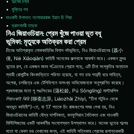
দুঃখের চক্র
মুক্তির পথ
দাওবাদী উপাদান: তলোয়ারবাজ ইয়ান চি শিয়া
ভ্রমণকারী তাড়ক
নিএ জিয়াওচিয়ান: প্রেম খুঁজে পাওয়া ভূত বধূ
ভূমিকা: মৃত্যুকে অতিক্রম করা প্রেম
চীনের অতিপ্রাকৃত লোককাহিনির বিশাল পটভূমিতে, নিএ জিয়াওচিয়ানের (聂小
倩, Niè Xiǎoqiàn) কাহিনী অনেকের কল্পনাকে আকর্ষণ করে। একজন সুন্দর
ভূতের গল্প, যে একজন মানব পণ্ডিতের প্রেমে পড়ে, এটি চীনা সংস্কৃতির অন্যতম
স্থায়ী রোমান্টিক কিংবদন্তিতে পরিণত হয়েছে, যা গত চার শতাব্দী ধরে সাহিত্য,
অপেরা, চলচ্চিত্র এবং টেলিভিশনে অসংখ্য অভিযোজনকে অনুপ্রাণিত করেছে।
প্রথমবারের মতো পু সঙলিংয়ের (蒲松龄, Pú Sōnglíng) মাস্টারপিস
লিয়াওঝাই ঝিয়ি
(聊斋志异, Liáozhāi Zhìyì, "চীনা স্টুডিও থেকে
অদ্ভুত কাহিনী")-তে, যা 17 শতকে চিং রাজবংশের সময় লেখা হয়, নিএ
জিয়াওচিয়ানের কাহিনী বৌদ্ধ দার্শনিকতা, কনফুসিয়ান নৈতিকতা এবং দাওবাদী
মিস্টিসিজমের একটি আকর্ষণীয় সংযোগস্থল উপস্থাপন করে। অনেক ভূতের গল্পের
মতো যা কেবল ভয় দেখানোর জন্য, এই কাহিনী সত্যিকার প্রেমের রূপান্তরকারী