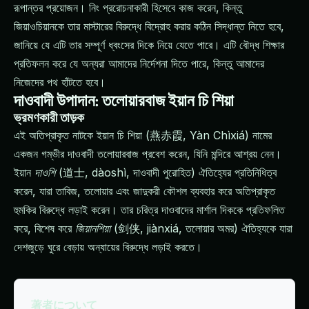
রূপান্তর প্রয়োজন। নিং প্ররোচনাকারী হিসেবে কাজ করেন, কিন্তু
জিয়াওচিয়ানকে তার মাস্টারের বিরুদ্ধে বিদ্রোহ করার কঠিন সিদ্ধান্ত নিতে হবে,
জানিয়ে যে এটি তার সম্পূর্ণ ধ্বংসের দিকে নিয়ে যেতে পারে। এটি বৌদ্ধ শিক্ষার
প্রতিফলন করে যে অন্যরা আমাদের নির্দেশনা দিতে পারে, কিন্তু আমাদের
নিজেদের পথ হাঁটতে হবে।
দাওবাদী উপাদান: তলোয়ারবাজ ইয়ান চি শিয়া
ভ্রমণকারী তাড়ক
এই অতিপ্রাকৃত নাটকে ইয়ান চি শিয়া (燕赤霞, Yàn Chìxiá) নামের
একজন গম্ভীর দাওবাদী তলোয়ারবাজ প্রবেশ করেন, যিনি মন্দিরে আশ্রয় নেন।
ইয়ান
দাওশি
(道士, dàoshì, দাওবাদী পুরোহিত) ঐতিহ্যের প্রতিনিধিত্ব
করেন, যারা তাবিজ, তলোয়ার এবং জাদুকরী কৌশল ব্যবহার করে অতিপ্রাকৃত
হুমকির বিরুদ্ধে লড়াই করেন। তার চরিত্র দাওবাদের মার্শাল দিককে প্রতিফলিত
করে, বিশেষ করে
জিয়ানশিয়া
(剑侠, jiànxiá, তলোয়ার অমর) ঐতিহ্যকে যারা
দেশজুড়ে ঘুরে বেড়ায় অন্যায়ের বিরুদ্ধে লড়াই করতে।
著者について