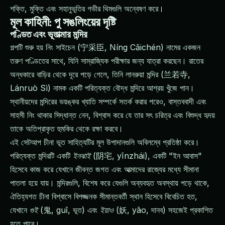
শক্তি, মুক্তি এবং সহানুভূতির গভীর থিমগুলি অন্বেষণ করে।
মূল কাহিনী: পু সঙলিংয়ের দৃষ্টি
পণ্ডিত এবং ভূতাত্মার মন্দির
গল্পটি শুরু হয় নিং সাইচেন (宁采臣, Níng Cǎichén) নামের একজন
তরুণ পণ্ডিতের সাথে, যিনি সাম্রাজ্যিক পরীক্ষার জন্য যাত্রা করছেন। রাতের
অন্ধকারে বাড়ির থেকে দূরে পড়ে গেলে, তিনি লানরুয়া মন্দির (兰若寺,
Lánruò Sì) নামক একটি পরিত্যক্ত বৌদ্ধ মন্দিরে আশ্রয় খুঁজে পান।
স্থানীয়দের মন্দিরের ভয়ঙ্কর খ্যাতি সম্পর্কে সতর্ক করার পরেও, বাস্তববাদী এবং
সাহসী নিং থাকার সিদ্ধান্ত নেন, বিশ্বাস করে যে তার সৎ চরিত্র এবং বিশুদ্ধ হৃদয়
তাকে অতিপ্রাকৃত হুমকির থেকে রক্ষা করবে।
এই সেটআপ চীনা ভূত সাহিত্যটির মূল উপাদানগুলি অবিলম্বে প্রতিষ্ঠা করে।
পরিত্যক্ত মন্দিরটি একটি
ইনঝাই
(阴宅, yīnzhái), একটি "ইন আবাস"
হিসেবে কাজ করে যেখানে জীবন্ত জগত এবং আত্মাদের রাজ্যের মধ্যে সীমানা
পাতলা হয়ে যায়। মন্দিরগুলি, বিশেষ করে যেগুলি অব্যবহৃত অবস্থায় পড়ে থাকে,
ঐতিহ্যগত চীনা বিশ্বাসে বিপজ্জনক সীমান্তবর্তী স্থান হিসেবে বিবেচিত হত,
যেখানে
গুই
(鬼, guǐ, ভূত) এবং
ইয়াও
(妖, yāo, দানব) সহজেই প্রকাশিত
হতে পারে।