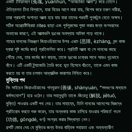
একটি
ইউয়ানহুন
(冤魂, yuānhún, "অবিচারিত আত্মা") করে তোলে।
ঐতিহ্যগত চীনা বিশ্বাসে, যারা বিয়ের আগে মারা যায়, বিশেষ করে তরুণ নারীরা,
তারা প্রায়শই অশান্ত আত্মা হয়ে যায় যারা তাদের পরবর্তী পুনর্জন্মে যেতে অক্ষম।
সঠিক অন্ত্যেষ্টিক্রিয়া rites ছাড়া এবং পূর্বপুরুষের পূজা করার জন্য বংশধরদের
অভাবের কারণে, এই আত্মাগুলি দুঃখের অবস্থায় আটকা পড়ে থাকে।
গাছের দানবের নিয়ন্ত্রণ জিয়াওচিয়ানের উপর
এঝাং
(恶障, èzhàng, মন্দ কাজ
দ্বারা সৃষ্ট কর্মের বাধা) প্রতিফলিত করে। প্রতিটি আত্মা যা সে দানবের কাছে
পৌঁছে দেয়, তার কর্মের ঋণ বাড়ায়, তাকে দুঃখের চক্রের সাথে আরও দৃঢ়ভাবে
বাঁধে। এটি একটি ট্র্যাজেডি তৈরি করে: ভূত হিসেবে বাঁচতে, তাকে এমন কাজ
করতে হয় যা তার চলমান আধ্যাত্মিক কারাগার নিশ্চিত করে।
মুক্তির পথ
নিং সাইচেন জিয়াওচিয়ানের
শানযুয়ান
(善缘, shànyuán, "সদগুণের মাধ্যমে
কর্মসংযোগ") হয়ে ওঠেন। তার সহানুভূতি তাকে
জিয়েতু
(解脱, jiětuō,
মুক্তি) পাওয়ার একটি পথ দেয়। তার সাহায্যে, তিনি দানবের আদেশের বিরুদ্ধে
প্রতিরোধ করতে শুরু করেন, তার অন্ধকার কাজ চালিয়ে যাওয়ার পরিবর্তে
গংদে
(功德, gōngdé, গুণ) সংগ্রহ করার সিদ্ধান্ত নেন।
গল্পটি জোর দেয় যে মুক্তির জন্য উভয় বাহ্যিক সহায়তা এবং অভ্যন্তরীণ