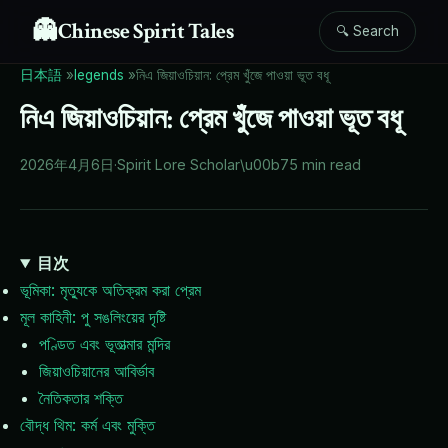
👻
Chinese Spirit Tales
🔍 Search
日本語
»
legends
»
নিএ জিয়াওচিয়ান: প্রেম খুঁজে পাওয়া ভূত বধূ
নিএ জিয়াওচিয়ান: প্রেম খুঁজে পাওয়া ভূত বধূ
2026年4月6日
·
Spirit Lore Scholar
\u00b7
5 min read
目次
ভূমিকা: মৃত্যুকে অতিক্রম করা প্রেম
মূল কাহিনী: পু সঙলিংয়ের দৃষ্টি
পণ্ডিত এবং ভূতাত্মার মন্দির
জিয়াওচিয়ানের আবির্ভাব
নৈতিকতার শক্তি
বৌদ্ধ থিম: কর্ম এবং মুক্তি