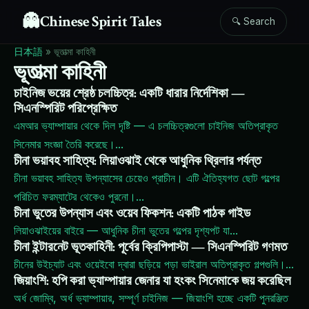
👻
Chinese Spirit Tales
🔍 Search
日本語
»
ভূতাত্মা কাহিনী
ভূতাত্মা কাহিনী
চাইনিজ ভয়ের শ্রেষ্ঠ চলচ্চিত্র: একটি ধারার নির্দেশিকা —
সিএনস্পিরিট পরিপ্রেক্ষিত
এমআর ভ্যাম্পায়ার থেকে দিল দৃষ্টি — এ চলচ্চিত্রগুলো চাইনিজ অতিপ্রাকৃত
সিনেমার সংজ্ঞা তৈরি করেছে।
...
চীনা ভয়াবহ সাহিত্য: লিয়াওঝাই থেকে আধুনিক থ্রিলার পর্যন্ত
চীনা ভয়াবহ সাহিত্য উপন্যাসের চেয়েও প্রাচীন। এটি ঐতিহ্যগত ছোট গল্পের
পরিচিত ফরম্যাটের থেকেও পুরনো।
...
চীনা ভুতের উপন্যাস এবং ওয়েব ফিকশন: একটি পাঠক গাইড
লিয়াওঝাইয়ের বাইরে — আধুনিক চীনা ভুতের গল্পের দৃশ্যপট যা
...
চীনা ইন্টারনেট ভূতকাহিনী: পূর্বের ক্রিপিপাস্টা — সিএনস্পিরিট গণমত
চীনের উইচ্যাট এবং ওয়েইবো দ্বারা ছড়িয়ে পড়া ভাইরাল অতিপ্রাকৃত গল্পগুলি।
...
জিয়াংশি: হপি করা ভ্যাম্পায়ার জেনার যা হংকং সিনেমাকে জয় করেছিল
অর্ধ জোম্বি, অর্ধ ভ্যাম্পায়ার, সম্পূর্ণ চাইনিজ — জিয়াংশি হচ্ছে একটি পুনরঞ্জিত