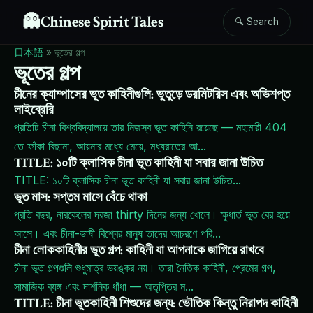
👻
Chinese Spirit Tales
🔍 Search
日本語
»
ভূতের গল্প
ভূতের গল্প
চীনের ক্যাম্পাসের ভূত কাহিনীগুলি: ভুতুড়ে ডরমিটরিস এবং অভিশপ্ত
লাইব্রেরি
প্রতিটি চীনা বিশ্ববিদ্যালয়ে তার নিজস্ব ভূত কাহিনি রয়েছে — মহামারী 404
তে ফাঁকা বিছানা, আয়নার মধ্যে মেয়ে, মধ্যরাতের আ
...
TITLE: ১০টি ক্লাসিক চীনা ভূত কাহিনী যা সবার জানা উচিত
TITLE: ১০টি ক্লাসিক চীনা ভূত কাহিনী যা সবার জানা উচিত
...
ভূত মাস: সপ্তম মাসে বেঁচে থাকা
প্রতি বছর, নারকেলের দরজা thirty দিনের জন্য খোলে। ক্ষুধার্ত ভূত বের হয়ে
আসে। এবং চীনা-ভাষী বিশ্বের মানুষ তাদের আচরণে পরি
...
চীনা লোককাহিনীর ভূত গল্প: কাহিনী যা আপনাকে জাগিয়ে রাখবে
চীনা ভূত গল্পগুলি শুধুমাত্র ভয়ঙ্কর নয়। তারা নৈতিক কাহিনী, প্রেমের গল্প,
সামাজিক ব্যঙ্গ এবং দার্শনিক ধাঁধা — অতৃপ্তির ম
...
TITLE: চীনা ভূতকাহিনী শিশুদের জন্য: ভৌতিক কিন্তু নিরাপদ কাহিনী