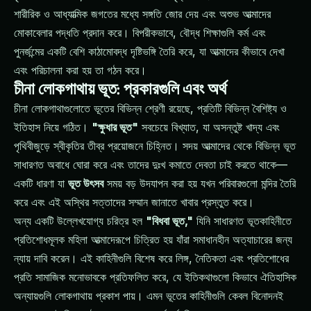
শারীরিক ও আধ্যাত্মিক জগতের মধ্যে সঙ্গতি জোর দেয় এবং অশুভ আত্মাদের
মোকাবেলার পদ্ধতি প্রদান করে। বিপরীকভাবে, বৌদ্ধ শিক্ষাগুলি কর্ম এবং
পুনর্জন্মের একটি বেশি কাঠামোবদ্ধ দৃষ্টিভঙ্গি তৈরি করে, যা আত্মাদের কীভাবে দেখা
এবং পরিচালনা করা হয় তা গঠন করে।
চীনা লোকগাথায় ভূত: প্রকারগুলি এবং অর্থ
চীনা লোকগাথাগুলোতে ভূতের বিভিন্ন শ্রেণী রয়েছে, প্রতিটি বিভিন্ন বৈশিষ্ট্য ও
ইতিহাস নিয়ে গঠিত।
"ক্ষুধার ভূত"
সবচেয়ে বিখ্যাত, যা অসন্তুষ্ট খাদ্য এবং
পৃথিবীজুড়ে স্বীকৃতির তীব্র প্রয়োজনে চিহ্নিত। সদয় আত্মাদের থেকে বিভিন্ন ভূত
সাধারণত অবাধে ঘোরা করে এবং তাদের দুঃখ কমাতে দেবতা চাই করতে থাকে—
একটি ধারণা যা
ভূত উৎসব
সময় বড় উদযাপন করা হয় যখন পরিবারগুলো মন্দির তৈরি
করে এবং এই অস্থির সত্তাদের সম্মান জানাতে খাবার প্রস্তুত করে।
অন্য একটি উল্লেখযোগ্য চরিত্র হল
"বিধবা ভূত,"
যিনি সাধারণত ভূতকাহিনীতে
প্রতিশোধমূলক মহিলা আত্মাদেরূপে চিত্রিত হয় যাঁরা সমাধানহীন অত্যাচারের জন্য
ন্যায় দাবি করেন। এই কাহিনীগুলি বিশেষ করে লিঙ্গ, নৈতিকতা এবং প্রতিশোধের
প্রতি সামাজিক মনোভাবকে প্রতিফলিত করে, যে ইতিকথাগুলো কিভাবে ঐতিহাসিক
অন্যায়গুলি লোকগাথায় প্রকাশ পায়। এমন ভূতের কাহিনীগুলি কেবল বিনোদনই