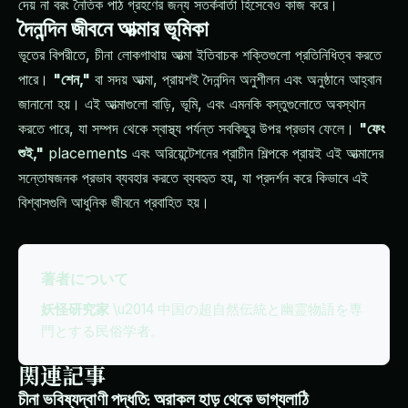
দেয় না বরং নৈতিক পাঠ গ্রহণের জন্য সতর্কবার্তা হিসেবেও কাজ করে।
দৈনন্দিন জীবনে আত্মার ভূমিকা
ভূতের বিপরীতে, চীনা লোকগাথায় আত্মা ইতিবাচক শক্তিগুলো প্রতিনিধিত্ব করতে
পারে।
"শেন,"
বা সদয় আত্মা, প্রায়শই দৈনন্দিন অনুশীলন এবং অনুষ্ঠানে আহ্বান
জানানো হয়। এই আত্মাগুলো বাড়ি, ভূমি, এবং এমনকি বস্তুগুলোতে অবস্থান
করতে পারে, যা সম্পদ থেকে স্বাস্থ্য পর্যন্ত সবকিছুর উপর প্রভাব ফেলে।
"ফেং
শুই,"
placements এবং অরিয়েন্টেশনের প্রাচীন শিল্পকে প্রায়ই এই আত্মাদের
সন্তোষজনক প্রভাব ব্যবহার করতে ব্যবহৃত হয়, যা প্রদর্শন করে কিভাবে এই
বিশ্বাসগুলি আধুনিক জীবনে প্রবাহিত হয়।
著者について
妖怪研究家
\u2014 中国の超自然伝統と幽霊物語を専
門とする民俗学者。
関連記事
চীনা ভবিষ্যদ্বাণী পদ্ধতি: অরাকল হাড় থেকে ভাগ্যলাঠি