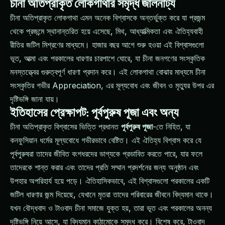
চীনা অতিপ্রাকৃত লোকগাথার সমৃদ্ধ জালনাট্য
চীনা অতিপ্রাকৃত লোকগাথা এমন অনেক বিশ্বাসকে অন্তর্ভুক্ত করে যা প্রজন্ম
থেকে প্রজন্মে স্থানান্তরিত হয়ে এসেছে, মিথ, আধ্যাত্মিকতা এবং ঐতিহ্যবাহী
রীতির জটিল মিশ্রণের মাধ্যমে। হাজার বছর আগে শুরু হওয়া এই বিশ্বাসগুলো
ভূত, আত্মা এবং পরকালের ধারণার চারপাশে ঘোরে, যা চীনা জনগণের সংস্কৃতিক
মনস্তত্ত্বের গুরুত্বপূর্ণ ধারণা প্রদান করে। এই লোকগাথা বোঝার মাধ্যমে চীনা
সংস্কৃতির গভীর Appreciation, এর মূল্যবোধ এবং জীবন ও মৃত্যুর উপর এর
দৃষ্টিভঙ্গি জানা যায়।
ইতিহাসের প্রেক্ষাপট: পূর্বপুরুষ পূজা এবং অন্য
চীনা অতিপ্রাকৃত বিশ্বাসের ভিত্তি প্রধানত
পূর্বপুরুষ পূজা
-তে নিহিত, যা
কনফুসিয়ান ধর্মের মূল্যবোধে গভীরভাবে বেষ্টিত। এই ঐতিহ্য বিশ্বাস করে যে
পূর্বপুরুষরা তাদের জীবিত বংশধরদের ভাগ্যকে প্রভাবিত করতে পারে, যার ফলে
তাদেরকে শান্ত করার এবং তাদের প্রতি সম্মান প্রদর্শনের জন্য অনুষ্ঠান এবং
উপহার অপরিহার্য হয়ে পড়ে। ঐতিহাসিকভাবে, এই বিশ্বাসগুলো পরকালের একটি
জটিল ধারণার জন্ম দিয়েছে, যেখানে মৃতরা তাদের পরিবারের জীবনে বিদ্যমান থাকে।
যখন বৌদ্ধবাদ ও টাওবাদ চীনা সমাজে যুক্ত হয়, তারা ভূত এবং পরকালের অনন্য
দৃষ্টিভঙ্গি নিয়ে আসে, যা বিদ্যমান কাঠামোকে সমৃদ্ধ করে। বিশেষ করে, টাওবাদ