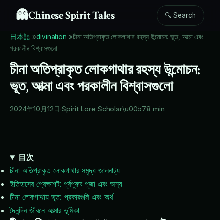
👻
Chinese Spirit Tales
🔍 Search
日本語
»
divination
»
চীনা অতিপ্রাকৃত লোকগাথার রহস্য উন্মোচন: ভূত, আত্মা এবং
পরকালীন বিশ্বাসগুলো
চীনা অতিপ্রাকৃত লোকগাথার রহস্য উন্মোচন:
ভূত, আত্মা এবং পরকালীন বিশ্বাসগুলো
2024年10月12日
·
Spirit Lore Scholar
\u00b7
8 min
目次
চীনা অতিপ্রাকৃত লোকগাথার সমৃদ্ধ জালনাট্য
ইতিহাসের প্রেক্ষাপট: পূর্বপুরুষ পূজা এবং অন্য
চীনা লোকগাথায় ভূত: প্রকারগুলি এবং অর্থ
দৈনন্দিন জীবনে আত্মার ভূমিকা