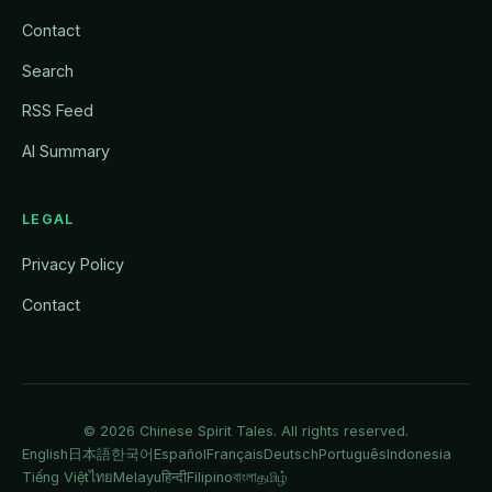
Contact
Search
RSS Feed
AI Summary
LEGAL
Privacy Policy
Contact
© 2026
Chinese Spirit Tales
. All rights reserved.
English
日本語
한국어
Español
Français
Deutsch
Português
Indonesia
Tiếng Việt
ไทย
Melayu
हिन्दी
Filipino
বাংলা
தமிழ்