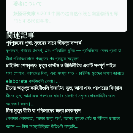
著者について
妖怪研究家
\u2014 中国の超自然伝統と幽霊物語を専
門とする民俗学者。
関連記事
পূর্বপুরুষের পূজা: মৃতদের সাথে জীবন্ত সম্পর্ক
ধূপকথন, খাবারের উৎসর্গ, এবং পারিবারিক মন্দির — প্রতিদিনের সেসব প্রথা যা
চীনা পরিবারগুলোকে প্রজন্মের পর প্রজন্মে সংযুক্ত
...
চাইনিজ শেষকৃত্য: মৃত্যু কাস্টম ও রীতিনীতির একটি সম্পূর্ণ গাইড
সাদা পোশাক, কাগজের টাকা, এবং সংখ্যা সাত - চাইনিজ মৃতদের সম্মান জানাতে
elaborate কাস্টমগুলি বোঝা।
...
চীনের অতৃপ্ত কাহিনীগুলি উদ্ঘাটন: ভুত, আত্মা এবং পরপারের বিশ্বাস
চীনের ভুত, আত্মা এবং পরপারের ধারণার চারপাশে সমৃদ্ধ লোককাহিনীর জাল
অন্বেষণ করুন।
...
চীনা মৃত্যু রীতি যা পশ্চিমাদের জন্য চমকপ্রদ
পেশাদার শোকদাতা, আত্মার জন্য অর্থ, নরকের ব্যাংক নোট যা বিলিয়ন ডলারের
বরাদ্দে — চীনা অন্ত্যেষ্টিক্রিয়া রীতিগুলি বাস্তবি
...