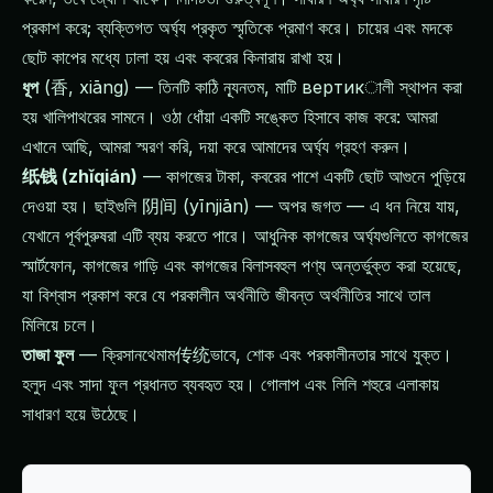
প্রকাশ করে; ব্যক্তিগত অর্ঘ্য প্রকৃত স্মৃতিকে প্রমাণ করে। চায়ের এবং মদকে
ছোট কাপের মধ্যে ঢালা হয় এবং কবরের কিনারায় রাখা হয়।
ধূপ
(香, xiāng) — তিনটি কাঠি ন্যূনতম, মাটি вертикালী স্থাপন করা
হয় খালিপাথরের সামনে। ওঠা ধোঁয়া একটি সঙ্কেত হিসাবে কাজ করে: আমরা
এখানে আছি, আমরা স্মরণ করি, দয়া করে আমাদের অর্ঘ্য গ্রহণ করুন।
纸钱 (zhǐqián)
— কাগজের টাকা, কবরের পাশে একটি ছোট আগুনে পুড়িয়ে
দেওয়া হয়। ছাইগুলি 阴间 (yīnjiān) — অপর জগত — এ ধন নিয়ে যায়,
যেখানে পূর্বপুরুষরা এটি ব্যয় করতে পারে। আধুনিক কাগজের অর্ঘ্যগুলিতে কাগজের
স্মার্টফোন, কাগজের গাড়ি এবং কাগজের বিলাসবহুল পণ্য অন্তর্ভুক্ত করা হয়েছে,
যা বিশ্বাস প্রকাশ করে যে পরকালীন অর্থনীতি জীবন্ত অর্থনীতির সাথে তাল
মিলিয়ে চলে।
তাজা ফুল
— ক্রিসানথেমাম传统ভাবে, শোক এবং পরকালীনতার সাথে যুক্ত।
হলুদ এবং সাদা ফুল প্রধানত ব্যবহৃত হয়। গোলাপ এবং লিলি শহুরে এলাকায়
সাধারণ হয়ে উঠেছে।