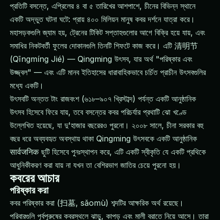
প্রতিটি বসন্তে, এপ্রিলের ৪ বা ৫ তারিখের আশপাশে, চীনের বিভিন্ন স্থানে
একটি অদ্ভুত ঘটনা ঘটে: প্রায় ৪০০ মিলিয়ন মানুষ কবর দর্শনে যাত্রা করে।
মহাসড়কগুলি জ্যাম হয়, ট্রেনের টিকিট সপ্তাহগুলোর আগে বিক্রি হয়ে যায়, এবং
সমাধির নিকটবর্তী ফুলের দোকানগুলি তিনটি শিফটে কাজ করে। এটি 清明节
(Qīngmíng Jié) — Qingming উৎসব, যার অর্থ "পরিষ্কার এবং
উজ্জ্বল" — এবং এটি মানব ইতিহাসের ধারাবাহিকভাবে চর্চিত প্রাচীন উৎসবগুলির
মধ্যে একটি।
উৎসবটি অন্তত টাং রাজবংশ (৬১৮–৯০৭ খ্রিস্টাব্দ) পর্যন্ত একটি আনুষ্ঠানিক
উৎসব হিসেবে ফিরে যায়, তবে বসন্তের কবর পরিচর্যার প্রথাটি ঝো খণ্ডে
উল্লেখিত হয়েছে, যা দু'হাজার বছরেরও পুরনো। ২০০৮ সালে, চীনা সরকার বহু
বছর ধরে অব্যবহৃত অবস্থায় থাকা Qingming উৎসবকে একটি আনুষ্ঠানিক
सार्वजनिक ছুটি হিসেবে পুনঃস্থাপন করে, এটি একটি স্বীকৃতি যে একটি প্রথিকে
আধুনিকীকরণ করা যায় না যখন তা বেশিরভাগ জাতির চেয়ে পুরনো হয়।
কবরের আচার
পরিষ্কার করা
কবর পরিষ্কার করা (扫墓, sǎomù) শব্দটির আক্ষরিক অর্থ রয়েছে।
পরিবারগুলি পূর্বপুরুষের কবরস্থলে ঝাড়ু, কাপড় এবং মালী বরাতে নিয়ে আসে। তারা