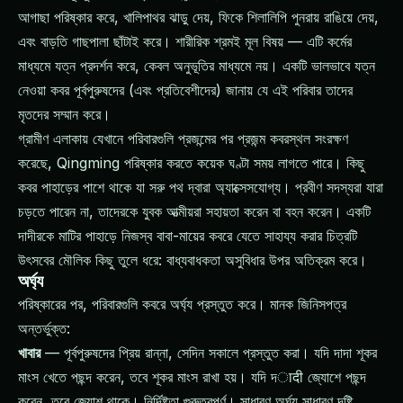
আগাছা পরিষ্কার করে, খালিপাথর ঝাড়ু দেয়, ফিকে শিলালিপি পুনরায় রাঙিয়ে দেয়,
এবং বাড়তি গাছপালা ছাঁটাই করে। শারীরিক শ্রমই মূল বিষয় — এটি কর্মের
মাধ্যমে যত্ন প্রদর্শন করে, কেবল অনুভূতির মাধ্যমে নয়। একটি ভালভাবে যত্ন
নেওয়া কবর পূর্বপুরুষদের (এবং প্রতিবেশীদের) জানায় যে এই পরিবার তাদের
মৃতদের সম্মান করে।
গ্রামীণ এলাকায় যেখানে পরিবারগুলি প্রজন্মের পর প্রজন্ম কবরস্থল সংরক্ষণ
করেছে, Qingming পরিষ্কার করতে কয়েক ঘণ্টা সময় লাগতে পারে। কিছু
কবর পাহাড়ের পাশে থাকে যা সরু পথ দ্বারা অ্যাক্সেসযোগ্য। প্রবীণ সদস্যরা যারা
চড়তে পারেন না, তাদেরকে যুবক আত্মীয়রা সহায়তা করেন বা বহন করেন। একটি
দাদীরকে মাটির পাহাড়ে নিজস্ব বাবা-মায়ের কবরে যেতে সাহায্য করার চিত্রটি
উৎসবের মৌলিক কিছু তুলে ধরে: বাধ্যবাধকতা অসুবিধার উপর অতিক্রম করে।
অর্ঘ্য
পরিষ্কারের পর, পরিবারগুলি কবরে অর্ঘ্য প্রস্তুত করে। মানক জিনিসপত্র
অন্তর্ভুক্ত:
খাবার
— পূর্বপুরুষদের প্রিয় রান্না, সেদিন সকালে প্রস্তুত করা। যদি দাদা শূকর
মাংস খেতে পছন্দ করেন, তবে শূকর মাংস রাখা হয়। যদি দादी জ্যোশে পছন্দ
করেন, তবে জ্যোশ থাকে। নির্দিষ্টতা গুরুত্বপূর্ণ। সাধারণ অর্ঘ্য সাধারণ দৃষ্টি