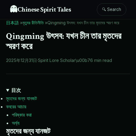
👻
Chinese Spirit Tales
🔍 Search
日本語
»
মৃত্যুর রীতিনীতি
»
Qingming উৎসব: যখন চীন তার মৃতদের স্মরণ করে
Qingming উৎসব: যখন চীন তার মৃতদের
স্মরণ করে
2025年12月31日
·
Spirit Lore Scholar
\u00b7
6 min read
目次
মৃতদের জন্য যানজট
কবরের আচার
পরিষ্কার করা
অর্ঘ্য
মৃতদের জন্য যানজট