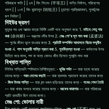
পরিবারকে ক্ষতি | | ৯ম | কিং পিংদেং (平等王) | অগ্নি নির্বাপন, পরিবেশের
ধ্বংস | | ১০ম | কিং ঝুয়ানলুন (转轮王) | চূড়ান্ত প্রক্রিয়াকরণ, পুনর্জন্মের
রূপ নির্ধারণ |
দিইউর ভ্রমণ
মৃত্যুর পর এক আত্মার যাত্রা নির্দিষ্ট একটি পথে অনুসরণ করে: 1.
নাইহে সেতু পার
করা
(奈何桥) — যন্ত্রণার নদীর উপর 2.
মেঙ পো'র সূপ পান করা
(孟婆汤)
— পূর্বের জীবন ভুলে যাওয়ার জন্য 3.
প্রতিটি সম্পর্কিত আদালতে বিচার সম্মুখীন
হওয়া
4.
পাপ অনুযায়ী শাস্তি গ্রহণ করা
5.
পুনর্বিন্যস্ত হওয়া
— কর্মফলের উপর
ভিত্তি করে মানব, পশু বা অন্য কোনও জীব হিসেবে পুনর্জন্ম লাভ করা
বিখ্যাত শাস্তি
দিইউর শাস্তিগুলি স্পষ্টভাবে বৈশিষ্ট্যযুক্ত: -
ছুরির পর্বত
— যারা হত্যা করেছে
তাদের জন্য -
গরম তেলের কড়াই
— যারা ব্যবসায় প্রতারণা করেছে তাদের জন্য
-
জিভ টানার শাস্তি
— যারা মন্দ গুজব ছড়িয়েছে তাদের জন্য -
গমের পেষণ তৈরি
— যারা খাবার অপচয় করেছে তাদের জন্য -
বরফের কারাগার
— যারা পরিবারের
প্রতি হৃদয়হীন ছিল তাদের জন্য।
মেঙ পো: ভোলার নারী
চীনা পুরাণের একটি অত্যন্ত স্পর্শকাতর চরিত্র: -
মেঙ পো
(孟婆) মৃত্য এবং