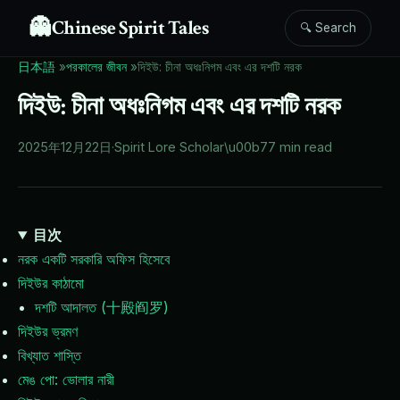
👻
Chinese Spirit Tales
🔍 Search
日本語
»
পরকালের জীবন
»
দিইউ: চীনা অধঃনিগম এবং এর দশটি নরক
দিইউ: চীনা অধঃনিগম এবং এর দশটি নরক
2025年12月22日
·
Spirit Lore Scholar
\u00b7
7 min read
目次
নরক একটি সরকারি অফিস হিসেবে
দিইউর কাঠামো
দশটি আদালত (十殿阎罗)
দিইউর ভ্রমণ
বিখ্যাত শাস্তি
মেঙ পো: ভোলার নারী