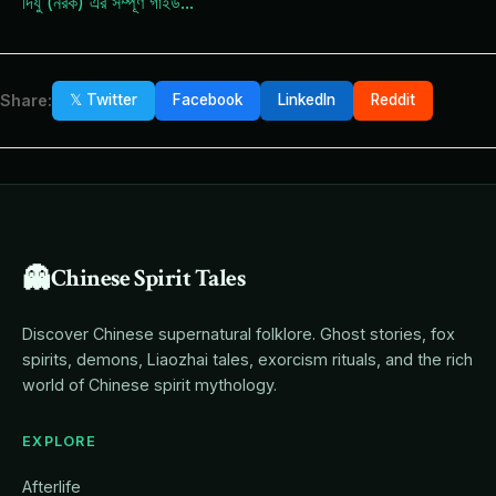
দিযু (নরক) এর সম্পূর্ণ গাইড
...
Share:
𝕏 Twitter
Facebook
LinkedIn
Reddit
👻
Chinese Spirit Tales
Discover Chinese supernatural folklore. Ghost stories, fox
spirits, demons, Liaozhai tales, exorcism rituals, and the rich
world of Chinese spirit mythology.
EXPLORE
Afterlife