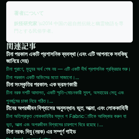
著者について
妖怪研究家
\u2014 中国の超自然伝統と幽霊物語を専
門とする民俗学者。
関連記事
চীনা পরকাল একটি প্রশাসনিক ব্যবস্থা (এবং এটি আপনাকে সবকিছু
জানিয়ে দেয়)
চীনা পুরাণে, মৃত্যুর অর্থ শেষ নয় — এটি একটি দীর্ঘ প্রশাসনিক প্রক্রিয়ার শুরু।
চীনা পরকাল একটি অফিসের মতো সাজানো।
...
চীনা সংস্কৃতির পরকাল: এক ভ্রমণকারী
চীনা নরক দশটি আদালত, একটি স্মৃতি-মোচনকারী স্যুপ, অসহায়ের সেতু এবং
পুনর্জন্মের চাকা নিয়ে গঠিত।
...
চীনের অপরজীবন বিশ্বাসের অনুসন্ধান: ভূত, আত্মা, এবং লোককাহিনী
চীনা অতিপ্রাকৃত লোককাহিনীর সমৃদ্ধ গ Fabricাটিকে আবিষ্কার করুন যা
ভূত, আত্মা এবং অপরজীবন বিশ্বাসের চারপাশে ঘিরে রয়েছে।
...
চীনা নরক: দিযু (নরক) এর সম্পূর্ণ গাইড