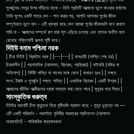
পুনর্জন্মের সেতুর উপর দাঁড়িয়ে থাকে - তিনি প্রতিটি আত্মাকে ভুলে যাওয়ার হার্বসের
তৈরি সূপের একটি পাত্র দেন - পান করার পর, আপনি আপনার পূর্বের জীবন
সম্পূর্ণভাবে ভুলে যান - এটি ব্যাখ্যা করে কেন আমরা পূর্বের জীবনগুলি মনে রাখতে
পারি না - আত্মাদের সম্পর্কে গল্প যারা সূপ এড়িয়ে চলেছে এবং তাদের অতীত মনে
রেখেছে শক্তিশালী কল্পনা সৃষ্টি করে।
দিইউ বনাম পশ্চিমা নরক
| চীনা দিইউ | খ্রিস্টান নরক | |---|---| | অস্থায়ী (শাস্তি শেষ হয়) |
চিরকালীন | | প্রশাসনিক (আদালত, বিচারক, প্রক্রিয়া) | বাইনারি (নজির বা
অভিশাপ) | | নির্দিষ্ট শাস্তি যা পাপের সঙ্গে মেলে | সাধারণ দুঃখ | | লক্ষ্য:
সংশोधन ও পুনর্জন্ম | লক্ষ্য: শাস্তি | | একাধিক বিচারক | একটি ঈশ্বর | |
আত্মাদের জীবিত আত্মীয়দের দ্বারা সাহায্য করা যেতে পারে | মৃত্যুর পরে স্থির |
সাংস্কৃতিক গুরুত্ব
দিইউর ধারণাটি চীনা মৃত্যুকে নিয়ে দৃষ্টিভঙ্গি প্রকাশ করে: - মৃত্যু চূড়ান্ত নয় —
এটি একটি পরিবর্তন - পরলাইফ পৃথিবীর সরকারের প্রতিফলন (প্রশাসন
অব্যাহতি!) - পারিবারিক বাধ্যবাধকতা