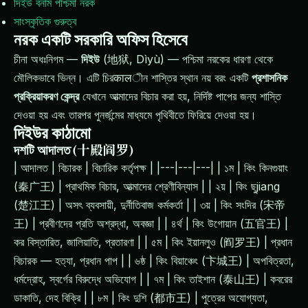
দিইউ বনাম পশ্চিমা নরক
সাংস্কৃতিক গুরুত্ব
নরক একটি সরকারি অফিস হিসেবে
চীনা অধঃনিগম —
দিইউ
(地狱, Dìyù) — পশ্চিমা নরকের ধারণা থেকে
মৌলিকভাবে ভিন্ন। এটি চিরकालীন শাস্তির স্থান নয় বরং একটি
প্রশাসনিক
প্রক্রিয়াকরণ কেন্দ্র
যেখানে আত্মাদের বিচার করা হয়, নির্দিষ্ট পাপের জন্য শাস্তি
দেওয়া হয় এবং তারপর পুনর্জন্মের মাধ্যমে পৃথিবীতে ফিরিয়ে দেওয়া হয়।
দিইউর কাঠামো
দশটি আদালত (十殿阎罗)
| আদালত | বিচারক | বিচারিক কর্তৃপক্ষ | |---|---|---| | ১ম | কিং কিনগুয়াং
(秦广王) | প্রাথমিক বিচার, আত্মাদের শ্রেণীবিন্যাস | | ২য় | কিং ছুjiang
(楚江王) | অসৎ ব্যবসায়ী, দুর্নীতিবাজ কর্মকর্তা | | ৩য় | কিং সংদির (宋帝
王) | প্রবীণদের প্রতি অশ্রদ্ধা, অবজ্ঞা | | ৪র্থ | কিং উগোয়ান (五官王) |
কর বিস্তারিত, জালিয়াতি, প্রতারণা | | ৫ম | কিং ইয়ানলুও (阎罗王) | প্রধান
বিচারক — হত্যা, প্রধান পাপ | | ৬ষ্ঠ | কিং বিয়াঞ্চেং (卞城王) | অপবিত্রতা,
ধর্মদ্রোহ, স্বর্গের বিরুদ্ধে অভিযোগ | | ৭ম | কিং তাইশান (泰山王) | কবরের
ডাকাতি, দেহ বিক্রি | | ৮ম | কিং দুশি (都市王) | পুত্রের অযোগ্যতা,