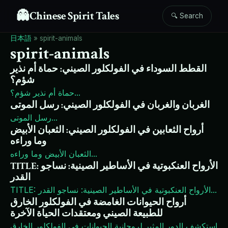
👻
Chinese Spirit Tales
🔍 Search
日本語
»
spirit-animals
spirit-animals
القطط السوداء في الفولكلور الصيني: حماة أم نذير
شؤم؟
...
حماة أم نذير شؤم؟
الغربان والغربان في الفولكلور الصيني: رسل الموتى
...
رسل الموتى
أرواح الثعابين في الفولكلور الصيني: الثعبان الأبيض
وما وراءه
...
الثعبان الأبيض وما وراءه
TITLE: الأرواح العنكبوتية في الأساطير الصينية: نساجو
القدر
...
TITLE: الأرواح العنكبوتية في الأساطير الصينية: نساجو القدر
أرواح الحيوانات الغامضة في الفولكلور الخارق
للطبيعة الصيني ومعتقدات الحياة الآخرة
استكشف الدور المثير لروحانية الحيوانات في الفولكلور الخارق